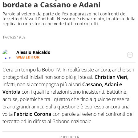
bordate a Cassano e Adani
Parole al veleno da parte dell'ex paparazzo nei confronti del
terzetto di Viva il Football. Nessuno è risparmiato, in attesa della
replica in una storia che vede tutti contro tutti.
17/01/25 19:59
Alessio Raicaldo
WEB EDITOR
Un figlio che si chiama Diego e la tesi di laurea sugli stadi
di proprietà in Italia. Il calcio quale filo conduttore
C’era un tempo la Bobo TV. In realtà esiste ancora, anche se i
irrinunciabile tra passione e professione. Per Virgilio
protagonisti iniziali non sono più gli stessi.
Christian Vieri,
Sport indaga, approfondisce e scandaglia l'universo
infatti, non si accompagna più ai vari
Cassano, Adani e
mondo dello sport per antonomasia
Ventola
con i quali le relazioni sono inesistenti. Battutine,
accuse, polemiche tra i quattro che fino a qualche mese fa
erano grandi amici. Sulla questione è espresso ancora una
volta
Fabrizio Corona
con parole al veleno nei confronti del
terzetto ed in difesa al Bobone nazionale.