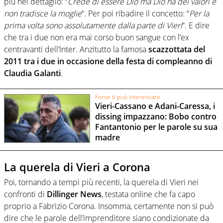
più nel dettaglio: “
Crede di essere Dio ma Dio ha dei valori e
non tradisce la moglie
“. Per poi ribadire il concetto: “
Per la
prima volta sono assolutamente dalla parte di Vieri
“. E dire
che tra i due non era mai corso buon sangue con l’ex
centravanti dell’Inter. Anzitutto la famosa
scazzottata del
2011 tra i due in occasione della festa di compleanno di
Claudia Galanti
.
Forse ti può interessare
Vieri-Cassano e Adani-Caressa, i
dissing impazzano: Bobo contro
Fantantonio per le parole su sua
madre
La querela di Vieri a Corona
Poi, tornando a tempi più recenti, la querela di Vieri nei
confronti di
Dillinger News
, testata online che fa capo
proprio a Fabrizio Corona. Insomma, certamente non si può
dire che le parole dell’imprenditore siano condizionate da