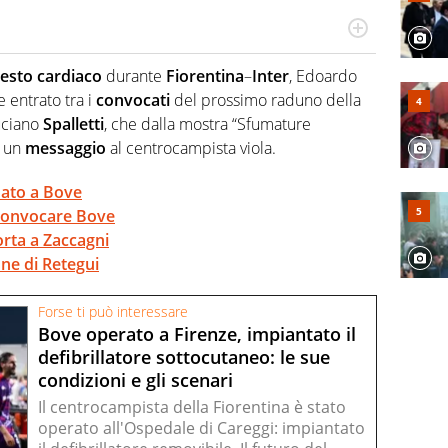
Virgilio Sport segue anche il calcio ma è con la
nze e passioni. Cura la comunicazione di HaBaWaBa, il
resto cardiaco
durante
Fiorentina
–
Inter
, Edoardo
olo per bambini al mondo
entrato tra i
convocati
del prossimo raduno della
ciano
Spalletti
, che dalla mostra “Sfumature
o un
messaggio
al centrocampista viola.
nato a Bove
 convocare Bove
porta a Zaccagni
one di Retegui
Forse ti può interessare
Bove operato a Firenze, impiantato il
defibrillatore sottocutaneo: le sue
condizioni e gli scenari
Il centrocampista della Fiorentina è stato
operato all'Ospedale di Careggi: impiantato