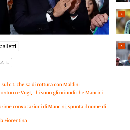
alletti
eferite
o sul c.t. che sa di rottura con Maldini
Montoro e Vogt, chi sono gli oriundi che Mancini
 prime convocazioni di Mancini, spunta il nome di
la Fiorentina