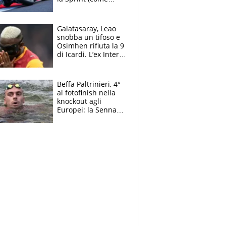
Martin), bene
Bezzecchi
Galatasaray, Leao
snobba un tifoso e
Osimhen rifiuta la 9
di Icardi. L’ex Inter
furioso: lo schiaffo
al club
Beffa Paltrinieri, 4°
al fotofinish nella
knockout agli
Europei: la Senna
regala (quasi) solo
amarezze a Greg