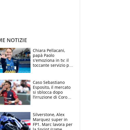
ME NOTIZIE
Chiara Pellacani,
papà Paolo
s'emoziona in tv: il
toccante servizio per
il TG di LA7 dopo i 5
ori agli Europei
Caso Sebastiano
Esposito, il mercato
si sblocca dopo
l’irruzione di Corona
nella querelle col
Cagliari: spuntano
due big
Silverstone, Alex
Marquez super in
FP1. Marc lavora per
la Sprint (come