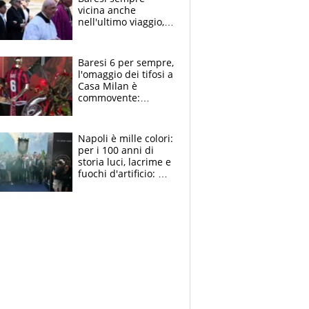
vicina anche
nell'ultimo viaggio,
la moglie Maura, i
figli e i suoi cari
circondati
Baresi 6 per sempre,
dall'affetto dei tifosi
l'omaggio dei tifosi a
Casa Milan è
commovente:
maglie, bandiere,
sciarpe, lacrime e
bigliettini
Napoli è mille colori:
per i 100 anni di
storia luci, lacrime e
fuochi d'artificio: De
Laurentiis salta al
coro anti-Juve