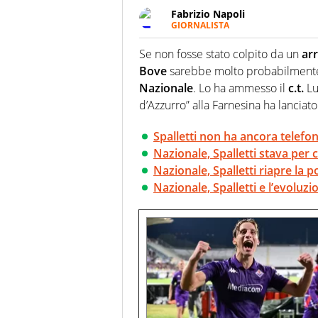
Fabrizio Napoli
GIORNALISTA
Giornalista professionista, per 
pallanuoto che esalta compete
Se non fosse stato colpito da un
ar
più grande festival di waterp
Bove
sarebbe molto probabilmente 
Nazionale
. Lo ha ammesso il
c.t.
Lu
d’Azzurro” alla Farnesina ha lanciat
Spalletti non ha ancora telefo
Nazionale, Spalletti stava per
Nazionale, Spalletti riapre la 
Nazionale, Spalletti e l’evoluzi