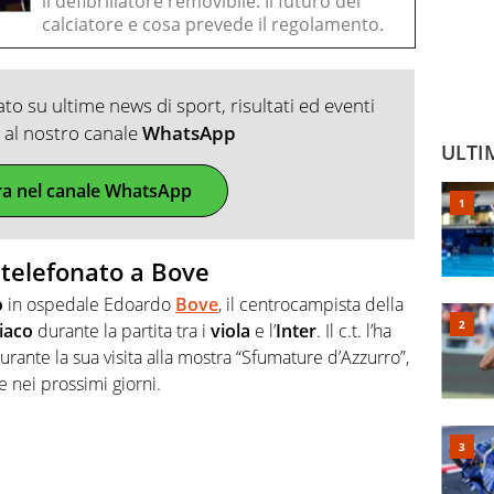
il defibrillatore removibile. Il futuro del
calciatore e cosa prevede il regolamento.
o su ultime news di sport, risultati ed eventi
ti al nostro canale
WhatsApp
ULTI
ra nel canale WhatsApp
 telefonato a Bove
o
in ospedale Edoardo
Bove
, il centrocampista della
iaco
durante la partita tra i
viola
e l’
Inter
. Il c.t. l’ha
urante la sua visita alla mostra “Sfumature d’Azzurro”,
 nei prossimi giorni.