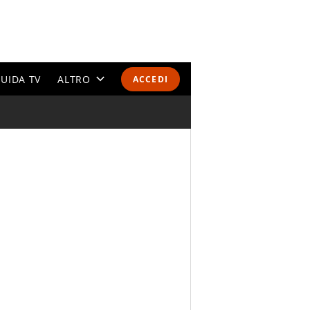
UIDA TV
ALTRO
ACCEDI
CALENDARI E CLASSIFICHE
ALTRI SPORT
MONDIALI 2026
OLIMPIADI
GOSSIP
LIFESTYLE