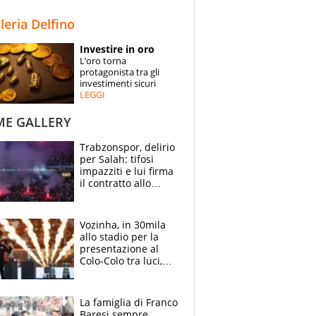
STORIE
lleria Delfino
SPECIALI
Investire in oro
L’oro torna
ESPERTI
protagonista tra gli
investimenti sicuri
LEGGI
CONTATTI
ME GALLERY
Trabzonspor, delirio
per Salah: tifosi
impazziti e lui firma
il contratto allo
stadio
Vozinha, in 30mila
allo stadio per la
presentazione al
Colo-Colo tra luci,
spettacolo, elicotteri
e paracadutisti
La famiglia di Franco
Baresi sempre