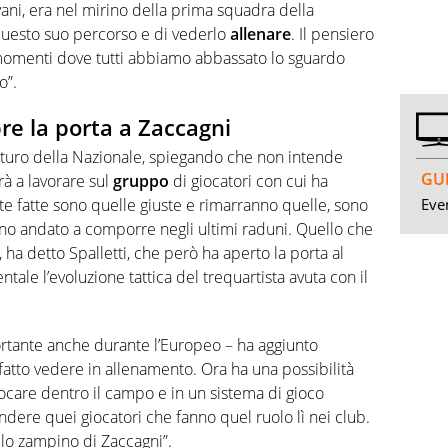
vani, era nel mirino della prima squadra della
questo suo percorso e di vederlo
allenare
. Il pensiero
momenti dove tutti abbiamo abbassato lo sguardo
o”.
pre la porta a Zaccagni
futuro della Nazionale, spiegando che non intende
GUI
rà a lavorare sul
gruppo
di giocatori con cui ha
Even
lte fatte sono quelle giuste e rimarranno quelle, sono
ono andato a comporre negli ultimi raduni. Quello che
 ha detto Spalletti, che però ha aperto la porta al
tale l’evoluzione tattica del trequartista avuta con il
rtante anche durante l’Europeo – ha aggiunto
 fatto vedere in allenamento. Ora ha una possibilità
care dentro il campo e in un sistema di gioco
ere quei giocatori che fanno quel ruolo lì nei club.
 lo zampino di Zaccagni”.