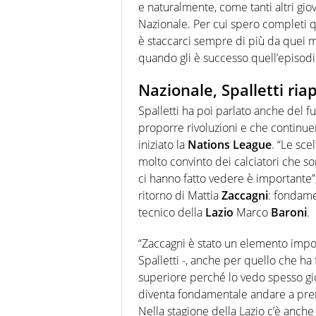
e naturalmente, come tanti altri gio
Nazionale. Per cui spero completi 
è staccarci sempre di più da quei 
quando gli è successo quell’episodi
Nazionale, Spalletti ria
Spalletti ha poi parlato anche del 
proporre rivoluzioni e che continue
iniziato la
Nations
League
. “Le sce
molto convinto dei calciatori che s
ci hanno fatto vedere è importante”,
ritorno di Mattia
Zaccagni
: fondamen
tecnico della
Lazio
Marco
Baroni
.
“Zaccagni è stato un elemento impo
Spalletti -, anche per quello che ha
superiore perché lo vedo spesso gio
diventa fondamentale andare a prend
Nella stagione della Lazio c’è anche