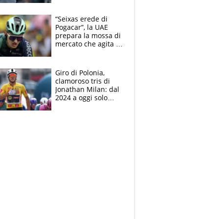
finito per lui"
“Seixas erede di
Pogacar”, la UAE
prepara la mossa di
mercato che agita la
Francia. Ciccone,
che beffa alla Vuelta
a Burgos
Giro di Polonia,
clamoroso tris di
Jonathan Milan: dal
2024 a oggi solo
Pogacar ha vinto più
di lui. Bene Romele
e Skerl