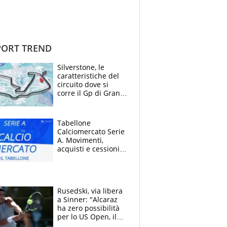
ORT TREND
Silverstone, le
caratteristiche del
circuito dove si
corre il Gp di Gran
Bretagna del
Motomondiale
Tabellone
Calciomercato Serie
A. Movimenti,
acquisti e cessioni:
estate 2026-27
Rusedski, via libera
a Sinner: "Alcaraz
ha zero possibilità
per lo US Open, il
2026 forse è gà