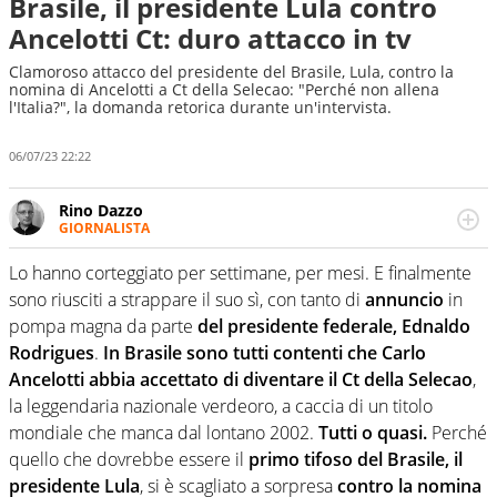
Brasile, il presidente Lula contro
Ancelotti Ct: duro attacco in tv
Clamoroso attacco del presidente del Brasile, Lula, contro la
nomina di Ancelotti a Ct della Selecao: "Perché non allena
l'Italia?", la domanda retorica durante un'intervista.
06/07/23 22:22
Rino Dazzo
GIORNALISTA
Se mai ci fosse modo di traslare il glossario del calcio in
una nicchia di esperti, lui ne farebbe parte. Non si perde
Lo hanno corteggiato per settimane, per mesi. E finalmente
una svista arbitrale né gli umori social del mondo delle
sono riusciti a strappare il suo sì, con tanto di
annuncio
in
curve
pompa magna da parte
del presidente federale, Ednaldo
Rodrigues
.
In Brasile sono tutti contenti che Carlo
Ancelotti abbia accettato di diventare il Ct della Selecao
,
la leggendaria nazionale verdeoro, a caccia di un titolo
mondiale che manca dal lontano 2002.
Tutti o quasi.
Perché
quello che dovrebbe essere il
primo tifoso del Brasile, il
presidente Lula
, si è scagliato a sorpresa
contro la nomina