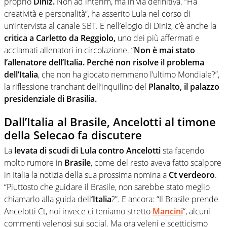
proprio
Diniz.
Non ad interim, ma in via definitiva. “Ha
creatività e personalità”, ha asserito Lula nel corso di
un’intervista al canale SBT. E nell’elogio di Diniz, c’è anche la
critica a Carletto da Reggiolo,
uno dei più affermati e
acclamati allenatori in circolazione. “
Non è mai stato
l’allenatore dell’Italia. Perché non risolve il problema
dell’Italia
, che non ha giocato nemmeno l’ultimo Mondiale?”,
la riflessione tranchant dell’inquilino del
Planalto, il palazzo
presidenziale di Brasilia.
Dall’Italia al Brasile, Ancelotti al timone
della Selecao fa discutere
La
levata di scudi di Lula contro Ancelotti
sta facendo
molto rumore in
Brasile
, come del resto aveva fatto scalpore
in Italia la notizia della sua prossima nomina a
Ct verdeoro
.
“Piuttosto che guidare il Brasile, non sarebbe stato meglio
chiamarlo alla guida dell
‘Italia
?”. E ancora: “Il Brasile prende
Ancelotti Ct, noi invece ci teniamo stretto
Mancini
“, alcuni
commenti velenosi sui social. Ma ora veleni e scetticismo