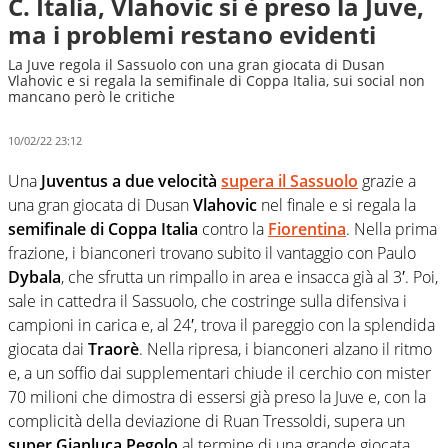
C. Italia, Vlahovic si è preso la Juve,
ma i problemi restano evidenti
La Juve regola il Sassuolo con una gran giocata di Dusan
Vlahovic e si regala la semifinale di Coppa Italia, sui social non
mancano però le critiche
10/02/22 23:12
Una
Juventus a due velocità
supera il Sassuolo
grazie a
una gran giocata di Dusan
Vlahovic
nel finale e si regala la
semifinale di Coppa Italia
contro la
Fiorentina
. Nella prima
frazione, i bianconeri trovano subito il vantaggio con Paulo
Dybala
, che sfrutta un rimpallo in area e insacca già al 3′. Poi,
sale in cattedra il Sassuolo, che costringe sulla difensiva i
campioni in carica e, al 24′, trova il pareggio con la splendida
giocata dai
Traorè
. Nella ripresa, i bianconeri alzano il ritmo
e, a un soffio dai supplementari chiude il cerchio con mister
70 milioni che dimostra di essersi già preso la Juve e, con la
complicità della deviazione di Ruan Tressoldi, supera un
super Gianluca Pegolo
al termine di una grande giocata