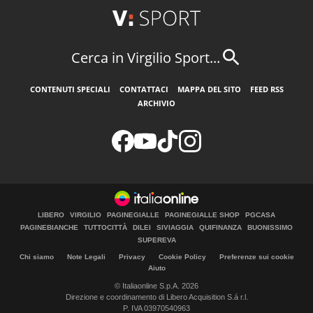
Cerca in Virgilio Sport...
CONTENUTI SPECIALI
CONTATTACI
MAPPA DEL SITO
FEED RSS
ARCHIVIO
LIBERO
VIRGILIO
PAGINEGIALLE
PAGINEGIALLE SHOP
PGCASA
PAGINEBIANCHE
TUTTOCITTÀ
DILEI
SIVIAGGIA
QUIFINANZA
BUONISSIMO
SUPEREVA
Chi siamo
Note Legali
Privacy
Cookie Policy
Preferenze sui cookie
Aiuto
© Italiaonline S.p.A. 2026
Direzione e coordinamento di Libero Acquisition S.á r.l.
P. IVA 03970540963