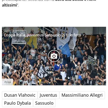
altissimi
“.
Coppa Italia, Juventus-Sassuolo 2-1: le foto
Ansa
Dusan Vlahovic
Juventus
Massimiliano Allegri
Paulo Dybala
Sassuolo