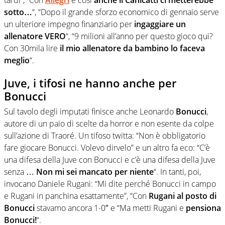
tardi”, “Con
Allegri
è così
anche il Canicattì ci metterebbe
sotto…
“, “Dopo il grande sforzo economico di gennaio serve
un ulteriore impegno finanziario per
ingaggiare un
allenatore VERO
“,
“9 milioni all’anno per questo gioco qui?
Con 30mila lire
il mio allenatore da bambino lo faceva
meglio
“.
Juve, i tifosi ne hanno anche per
Bonucci
Sul tavolo degli imputati finisce anche Leonardo
Bonucci
,
autore di un paio di scelte da horror e non esente da colpe
sull’azione di Traoré. Un tifoso twitta: “
Non è obbligatorio
fare giocare B
onucci
. Volevo dirvelo” e un altro fa eco: “C’è
una difesa della Juve con
Bonucci
e c’è una difesa della Juve
senza …
Non mi sei mancato per niente
“. In tanti, poi,
invocano Daniele Rugani:
“
Mi dite perché B
onucci
in campo
e Rugani in panchina esattamente”,
“
Con
Rugani
al posto di
Bonucci
stavamo ancora 1-0″ e
“
Ma metti
Rugani
e
pensiona
Bonucci!
“.