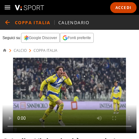
ACCEDI
COPPA ITALIA
CALENDARIO
Seguici su:
Google Discover
Fonti preferite
CALCIO
COPPA ITALIA