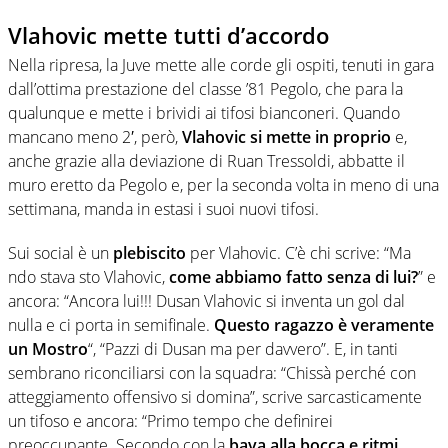
Vlahovic mette tutti d’accordo
Nella ripresa, la Juve mette alle corde gli ospiti, tenuti in gara
dall’ottima prestazione del classe ’81 Pegolo, che para la
qualunque e mette i brividi ai tifosi bianconeri. Quando
mancano meno 2′, però,
Vlahovic si mette in proprio
e,
anche grazie alla deviazione di Ruan Tressoldi, abbatte il
muro eretto da Pegolo e, per la seconda volta in meno di una
settimana, manda in estasi i suoi nuovi tifosi.
Sui social è un
plebiscito
per Vlahovic. C’è chi scrive: “Ma
ndo stava sto Vlahovic,
come abbiamo fatto senza di lui?
” e
ancora: “Ancora lui!!! Dusan Vlahovic si inventa un gol dal
nulla e ci porta in semifinale.
Questo ragazzo è veramente
un Mostro
“, “Pazzi di Dusan ma per davvero”. E, in tanti
sembrano riconciliarsi con la squadra: “Chissà perché con
atteggiamento offensivo si domina”, scrive sarcasticamente
un tifoso e ancora: “Primo tempo che definirei
preoccupante. Secondo con la
bava alla bocca e ritmi