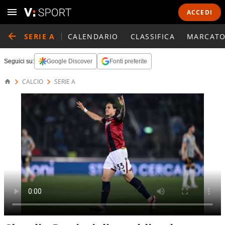
ACCEDI
SERIE A
CALENDARIO
CLASSIFICA
MARCATO
Seguici su:
Google Discover
Fonti preferite
CALCIO
SERIE A