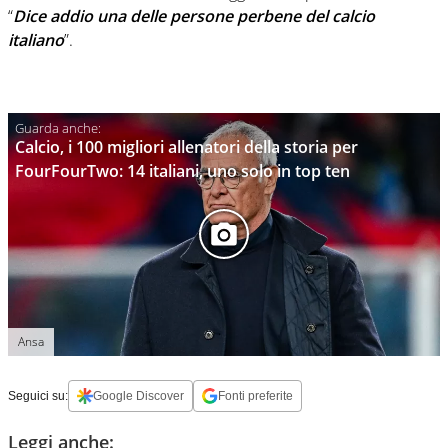
“
Dice addio una delle persone perbene del calcio
italiano
”.
Calcio, i 100 migliori allenatori della storia per
FourFourTwo: 14 italiani, uno solo in top ten
Ansa
Seguici su:
Google Discover
Fonti preferite
Leggi anche: