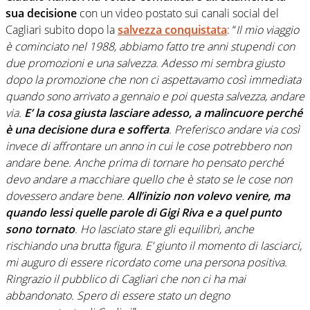
sua decisione
con un video postato sui canali social del
Cagliari subito dopo la
salvezza conquistata
: “
Il mio viaggio
è cominciato nel 1988, abbiamo fatto tre anni stupendi con
due promozioni e una salvezza. Adesso mi sembra giusto
dopo la promozione che non ci aspettavamo così immediata
quando sono arrivato a gennaio e poi questa salvezza, andare
via.
E’ la cosa giusta lasciare adesso, a malincuore perché
è una decisione dura e sofferta
. Preferisco andare via così
invece di affrontare un anno in cui le cose potrebbero non
andare bene. Anche prima di tornare ho pensato perché
devo andare a macchiare quello che è stato se le cose non
dovessero andare bene.
All’inizio non volevo venire, ma
quando lessi quelle parole di Gigi Riva e a quel punto
sono tornato
. Ho lasciato stare gli equilibri, anche
rischiando una brutta figura. E’ giunto il momento di lasciarci,
mi auguro di essere ricordato come una persona positiva.
Ringrazio il pubblico di Cagliari che non ci ha mai
abbandonato. Spero di essere stato un degno