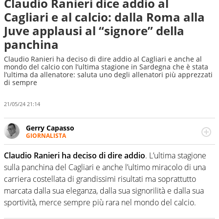
Claudio Ranieri dice addio al
Cagliari e al calcio: dalla Roma alla
Juve applausi al “signore” della
panchina
Claudio Ranieri ha deciso di dire addio al Cagliari e anche al
mondo del calcio con l’ultima stagione in Sardegna che è stata
l’ultima da allenatore: saluta uno degli allenatori più apprezzati
di sempre
21/05/24 21:14
Gerry Capasso
GIORNALISTA
Per lui gli sport americani non hanno segreti: basket,
football, baseball e la capacità innata di trovare la notizia
Claudio Ranieri ha deciso di dire addio
. L’ultima stagione
dove altri non vedono granché
sulla panchina del Cagliari e anche l’ultimo miracolo di una
carriera costellata di grandissimi risultati ma soprattutto
marcata dalla sua eleganza, dalla sua signorilità e dalla sua
sportività, merce sempre più rara nel mondo del calcio.