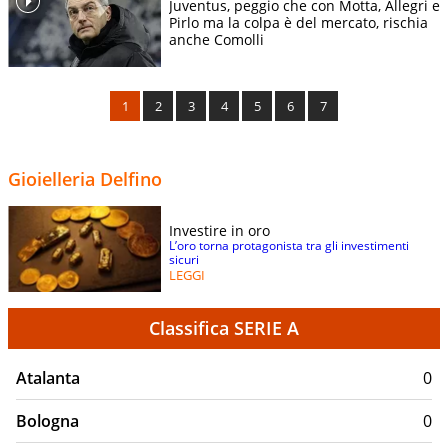
Juventus, peggio che con Motta, Allegri e
Pirlo ma la colpa è del mercato, rischia
anche Comolli
1
2
3
4
5
6
7
Gioielleria Delfino
Investire in oro
L’oro torna protagonista tra gli investimenti
sicuri
LEGGI
Classifica SERIE A
Atalanta
0
Bologna
0