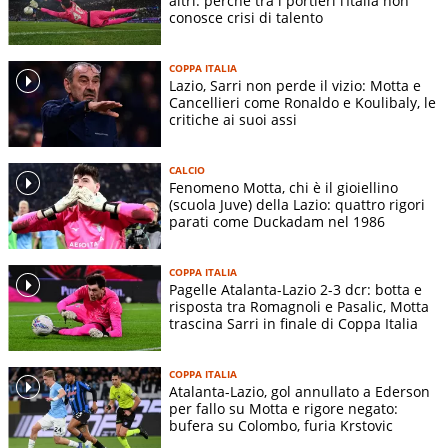
altri: perché tra i portieri l’Italia non
conosce crisi di talento
COPPA ITALIA
Lazio, Sarri non perde il vizio: Motta e
Cancellieri come Ronaldo e Koulibaly, le
critiche ai suoi assi
CALCIO
Fenomeno Motta, chi è il gioiellino
(scuola Juve) della Lazio: quattro rigori
parati come Duckadam nel 1986
COPPA ITALIA
Pagelle Atalanta-Lazio 2-3 dcr: botta e
risposta tra Romagnoli e Pasalic, Motta
trascina Sarri in finale di Coppa Italia
COPPA ITALIA
Atalanta-Lazio, gol annullato a Ederson
per fallo su Motta e rigore negato:
bufera su Colombo, furia Krstovic