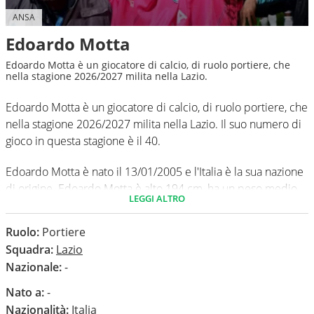
ANSA
Edoardo Motta
Edoardo Motta è un giocatore di calcio, di ruolo portiere, che
nella stagione 2026/2027 milita nella Lazio.
Edoardo Motta è un giocatore di calcio, di ruolo portiere, che
nella stagione 2026/2027 milita nella Lazio. Il suo numero di
gioco in questa stagione è il 40.
Edoardo Motta è nato il 13/01/2005 e l'Italia è la sua nazione
di origine. Edoardo Motta è alto 194 cm, ha un peso medio
LEGGI ALTRO
di 87 kg. Il suo piede di calcio in via preferenziale è il destro.
Ruolo:
Portiere
In questa stagione ha disputato nel campionato Serie A 0
Squadra:
Lazio
partite e non ha subito nessun gol.
Nazionale:
-
Nato a:
-
Nazionalità:
Italia