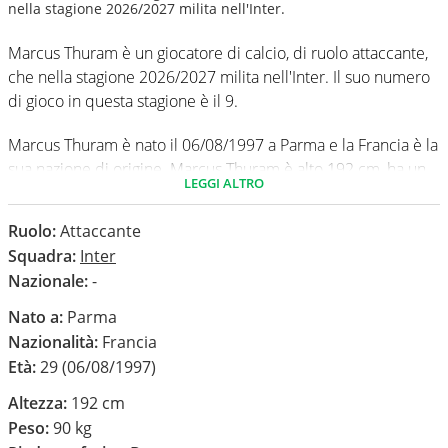
nella stagione 2026/2027 milita nell'Inter.
Marcus Thuram è un giocatore di calcio, di ruolo attaccante,
che nella stagione 2026/2027 milita nell'Inter. Il suo numero
di gioco in questa stagione è il 9.
Marcus Thuram è nato il 06/08/1997 a Parma e la Francia è la
sua nazione di origine. Marcus Thuram è alto 192 cm, ha un
LEGGI ALTRO
peso medio di 90 kg. Il suo piede di calcio in via
preferenziale è il destro.
Ruolo:
Attaccante
Squadra:
Inter
In questa stagione ha disputato nel campionato Serie A 0
Nazionale:
-
partite e non ha segnato nessun gol.
Nato a:
Parma
Nazionalità:
Francia
Età:
29 (06/08/1997)
Altezza:
192 cm
Peso:
90 kg