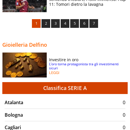
11: Tomori dietro la lavagna
1
2
3
4
5
6
7
Gioielleria Delfino
Investire in oro
L’oro torna protagonista tra gli investimenti
sicuri
LEGGI
Classifica SERIE A
Atalanta
0
Bologna
0
Cagliari
0