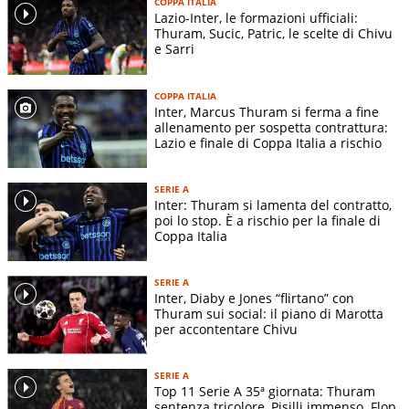
COPPA ITALIA
Lazio-Inter, le formazioni ufficiali:
Thuram, Sucic, Patric, le scelte di Chivu
e Sarri
COPPA ITALIA
Inter, Marcus Thuram si ferma a fine
allenamento per sospetta contrattura:
Lazio e finale di Coppa Italia a rischio
SERIE A
Inter: Thuram si lamenta del contratto,
poi lo stop. È a rischio per la finale di
Coppa Italia
SERIE A
Inter, Diaby e Jones “flirtano” con
Thuram sui social: il piano di Marotta
per accontentare Chivu
SERIE A
Top 11 Serie A 35ª giornata: Thuram
sentenza tricolore, Pisilli immenso. Flop