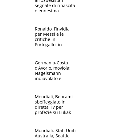
all’Uzbekistan
segnale di rinascita
o ennesima
illusione? Il Milan
intanto brinda
Ronaldo, l’invidia
per Messi e le
critiche in
Portogallo: in
panchina contro
Cannavaro? La
decisione di
Germania-Costa
Martinez
d’Avorio, moviola:
Nagelsmann
indiavolato e
graziato, due gol
annullati ai tedeschi
e potevano essere
Mondiali, Behrami
tre
sbeffeggiato in
diretta TV per
profezie su Lukaku e
Haaland: cosa è
successo
Mondiali: Stati Uniti-
Australia, Seattle