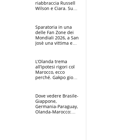
riabbraccia Russell
Wilson e Ciara. Sugli
spalti spunta un
coccodrillo
Sparatoria in una
delle Fan Zone dei
Mondiali 2026, a San
Josè una vittima e
un ferito grave: che
cosa sappiamo
L’Olanda trema
all’ipotesi rigori col
Marocco, ecco
perché. Gakpo gioca
nonostante la
tragedia del figlio
Dove vedere Brasile-
Giappone,
Germania-Paraguay,
Olanda-Marocco:
orari delle partite
del Mondiale di oggi