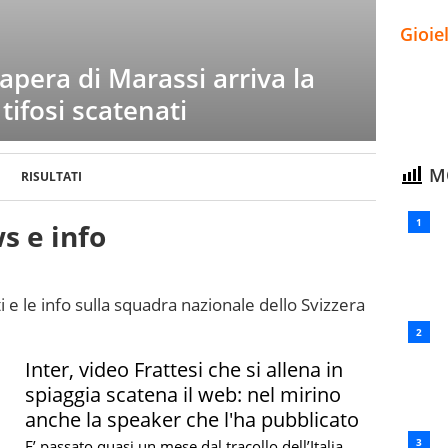
Gioie
pera di Marassi arriva la
 tifosi scatenati
MO
RISULTATI
s e info
i e le info sulla squadra nazionale dello Svizzera
Inter, video Frattesi che si allena in
spiaggia scatena il web: nel mirino
anche la speaker che l'ha pubblicato
E’ passato quasi un mese dal tracollo dell’Italia