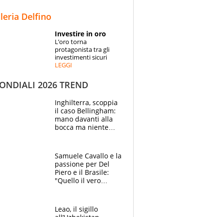
STORIE
lleria Delfino
SPECIALI
Investire in oro
L’oro torna
ESPERTI
protagonista tra gli
investimenti sicuri
LEGGI
CONTATTI
NDIALI 2026 TREND
Inghilterra, scoppia
il caso Bellingham:
mano davanti alla
bocca ma niente
rosso, il Paraguay
presenta reclamo
alla FIFA
Samuele Cavallo e la
passione per Del
Piero e il Brasile:
"Quello il vero
calcio"
Leao, il sigillo