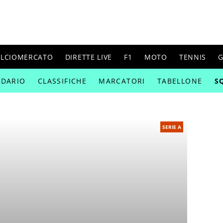
ALCIOMERCATO
DIRETTE LIVE
F1
MOTO
TENNIS
G
NDARIO
CLASSIFICHE
MARCATORI
TABELLONE
S
SERIE A