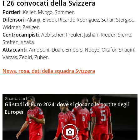
I 26 convocati della Svizzera
Portieri
: Keller, Mvogo, Sommer.
Difensori:
Akanji, Elvedi, Ricardo Rodriguez, Schar, Stergiou,
Widmer, Zesiger.
Centrocampisti
: Aebischer, Freuler, Jashari, Rieder, Sierro,
Steffen, Xhaka.
Attaccanti
: Amdouni, Duah, Embolo, Ndoye, Okafor, Shaqiri,
Vargas, Zeqiri, Zuber.
News, rosa, dati della squadra Svizzera
Gli stadi di Euro 2024: dove si giocano le partite degli
Europei