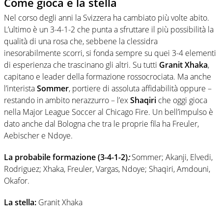
Come gioca e la stella
Nel corso degli anni la Svizzera ha cambiato più volte abito.
L’ultimo è un 3-4-1-2 che punta a sfruttare il più possibilità la
qualità di una rosa che, sebbene la clessidra
inesorabilmente scorri, si fonda sempre su quei 3-4 elementi
di esperienza che trascinano gli altri. Su tutti
Granit Xhaka
,
capitano e leader della formazione rossocrociata. Ma anche
l’interista
Sommer
, portiere di assoluta affidabilità oppure –
restando in ambito nerazzurro – l’ex
Shaqiri
che oggi gioca
nella Major League Soccer al Chicago Fire. Un bell’impulso è
dato anche dal Bologna che tra le proprie fila ha Freuler,
Aebischer e Ndoye.
La probabile formazione (3-4-1-2)
:
Sommer; Akanji, Elvedi,
Rodriguez; Xhaka, Freuler, Vargas, Ndoye; Shaqiri, Amdouni,
Okafor.
La stella:
Granit Xhaka