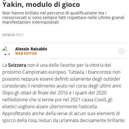
Yakin, modulo di gioco
Non hanno brillato nel percorso di qualificazione ma i
rossocrociati si sono sempre fatti rispettare nelle ultime grandi
manifestazioni internazionali
05/06/24 13:11
Alessio Raicaldo
WEB EDITOR
Un figlio che si chiama Diego e la tesi di laurea sugli stadi
di proprietà in Italia. Il calcio quale filo conduttore
La
Svizzera
non è una delle favorite per la vittoria del
irrinunciabile tra passione e professione. Per Virgilio
prossimo Campionato europeo. Tuttavia, i biancorossi non
Sport indaga, approfondisce e scandaglia l'universo
possono neppure essere definiti solamente degli outsider
mondo dello sport per antonomasia
considerato il rendimento avuto nel corso degli ultimi anni.
Dopo gli ottavi di finale del 2016 e i quarti del 2020
nell’edizione che si tenne poi nel 2021 causa Covid, gli
elvetici vogliono alzare ulteriormente l’asticella.
Approfittando anche della verve di alcuni suoi elementi di
spicco della rosa, reduci da un’annata decisamente brillante.