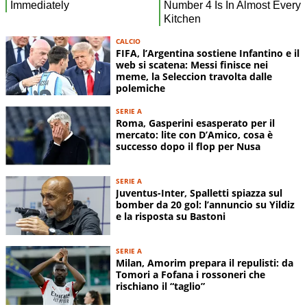
CALCIO
FIFA, l’Argentina sostiene Infantino e il
web si scatena: Messi finisce nei
meme, la Seleccion travolta dalle
polemiche
SERIE A
Roma, Gasperini esasperato per il
mercato: lite con D’Amico, cosa è
successo dopo il flop per Nusa
SERIE A
Juventus-Inter, Spalletti spiazza sul
bomber da 20 gol: l’annuncio su Yildiz
e la risposta su Bastoni
SERIE A
Milan, Amorim prepara il repulisti: da
Tomori a Fofana i rossoneri che
rischiano il “taglio”