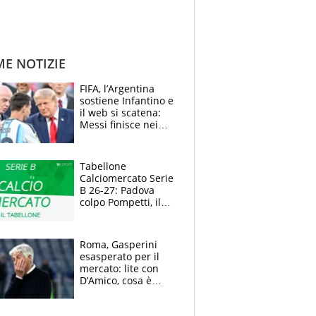
ME NOTIZIE
FIFA, l’Argentina
sostiene Infantino e
il web si scatena:
Messi finisce nei
meme, la Seleccion
travolta dalle
polemiche
Tabellone
Calciomercato Serie
B 26-27: Padova
colpo Pompetti, il
Sudtirol annuncia
Bjarkason
Roma, Gasperini
esasperato per il
mercato: lite con
D’Amico, cosa è
successo dopo il flop
per Nusa