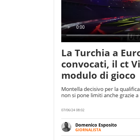
La Turchia a Eur
convocati, il ct 
modulo di gioco
Montella decisivo per la qualific
non si pone limiti anche grazie a
07/06/24 08:02
Domenico Esposito
GIORNALISTA
Da vent’anni in campo e sul cam