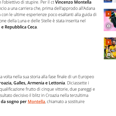
 e per la sfera di cuoio. Il pallone è una cosa serissima,
l’obiettivo di stupire. Per il ct
Vincenzo Montella
cio a una carriera che, prima dell’approdo all’Adana
 con le ultime esperienze poco esaltanti alla guida di
ione della Luna e delle Stelle è stata inserita nel
o e Repubblica Ceca
.
ta volta nella sua storia alla fase finale di un Europeo
oazia, Galles, Armenia e Lettonia
. Diciassette i
 qualificazione frutto di cinque vittorie, due pareggi e
sultato decisivo il blitz in Croazia nella terzultima
 da sogno per
Montella
, chiamato a sostituire