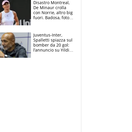
Disastro Montreal,
De Minaur crolla
con Norrie, altro big
fuori. Badosa, foto
dall'ospedale e fan
preoccupati
Juventus-Inter,
Spalletti spiazza sul
bomber da 20 gol:
l’annuncio su Yildiz
e la risposta su
Bastoni