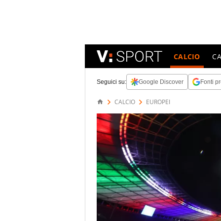
CALCIO
C
Seguici su:
Google Discover
Fonti pr
CALCIO
EUROPEI