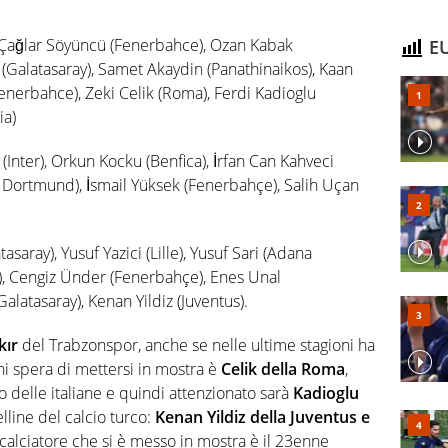
 Çağlar Söyüncü (Fenerbahce), Ozan Kabak
EU
(Galatasaray), Samet Akaydin (Panathinaikos), Kaan
enerbahce), Zeki Celik (Roma), Ferdi Kadioglu
ia)
Inter), Orkun Kocku (Benfica), İrfan Can Kahveci
 Dortmund), İsmail Yüksek (Fenerbahçe), Salih Uçan
aray), Yusuf Yazici (Lille), Yusuf Sari (Adana
), Cengiz Ünder (Fenerbahçe), Enes Unal
alatasaray), Kenan Yildiz (Juventus).
kır
del Trabzonspor, anche se nelle ultime stagioni ha
i spera di mettersi in mostra è
Celik della Roma
,
o delle italiane e quindi attenzionato sarà
Kadioglu
lline del calcio turco:
Kenan Yildiz della Juventus e
o calciatore che si è messo in mostra è il 23enne