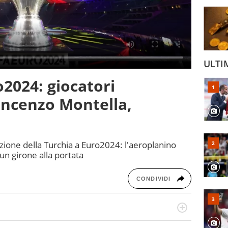
ULTI
o2024: giocatori
Vincenzo Montella,
azione della Turchia a Euro2024: l'aeroplanino
 un girone alla portata
CONDIVIDI
po per vivere ogni evento in tutte le sue sfaccettature.