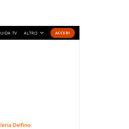
UIDA TV
ALTRO
ACCEDI
CALENDARI E CLASSIFICHE
ALTRI SPORT
MONDIALI 2026
OLIMPIADI
GOSSIP
LIFESTYLE
lleria Delfino