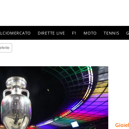
ALCIOMERCATO
DIRETTE LIVE
F1
MOTO
TENNIS
G
eferite
Gioie