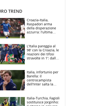
RO TREND
Croazia-Italia,
Raspadori arma
della disperazione
azzurra: l'ultima
chance dopo l'anno-
no
L'Italia pareggia al
98' con la Croazia, le
reazioni dei tifosi
stravolte in 1': dallo
psicodramma all'euf
oria
Italia, infortunio per
Barella: il
centrocampista
dell'Inter salta la
Turchia, come sta e i
tempi di recupero
Italia-Turchia, Fagioli
sostituisce Jorginho: