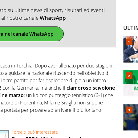
o su ultime news di sport, risultati ed eventi
ti al nostro canale
WhatsApp
ULTI
ra nel canale WhatsApp
casa in Turchia. Dopo aver allenato per due stagioni
to a guidare la nazionale riuscendo nell’obiettivo di
in tre partite per far esplodere di gioia un intero
-2 con la Germania, ma anche il
clamoroso scivolone
 fine marzo
: un ko con punteggio tennistico (6-1) che
natore di Fiorentina, Milan e Siviglia non si pone
lla portata per provare ad arrivare il più lontano
Forse ti può interessare