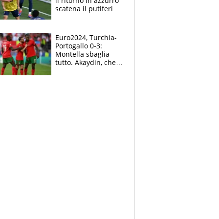
il ritorno in azzurro
scatena il putiferio
sul web
Euro2024, Turchia-
Portogallo 0-3:
Montella sbaglia
tutto. Akaydin, che
autorete. Altra
simulazione per
Leao