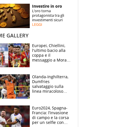
STORIE
Investire in oro
L’oro torna
SPECIALI
protagonista tra gli
investimenti sicuri
LEGGI
ESPERTI
ME GALLERY
CONTATTI
Europei, Chiellini,
l'ultimo bacio alla
coppa e il
messaggio a Morata
"Alzala": festa
Spagna, lacrime
inglesi
Olanda-Inghilterra,
Dumfries
salvataggio sulla
linea miracoloso
dopo l'ingenuità su
Kane: 30' da
montagne russe
Euro2024, Spagna-
Francia: l’invasione
di campo e la corsa
per un selfie con