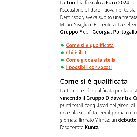
Passione smisurata per il calcio
La
Turchia
fa scalo a
Euro 2024
con 
guai a dirgli di no
l’occasione di dare nuovamente slan
Demirspor, aveva subito una frenata
Milan, Siviglia e Fiorentina. La selez
Gruppo F
con
Georgia, Portogall
Come si è qualificata
Chi è il ct
Come gioca e la stella
I possibili convocati
Come si è qualificata
La Turchia si è qualificata per la ses
vincendo il Gruppo D davanti a Cr
punti totali conquistati nel gironi di
una sola sconfitta. Per il primato è ri
giornata firmato Yilmaz: un
debutto
l’esonerato
Kuntz
.