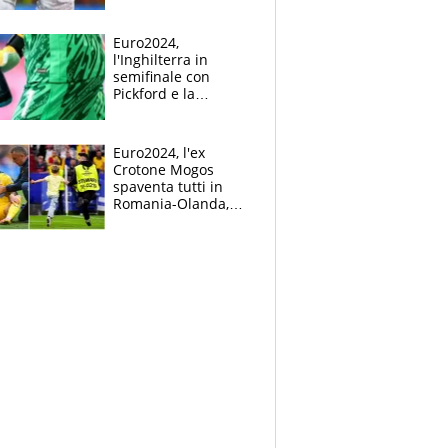
Mbappé
Euro2024,
l'Inghilterra in
semifinale con
Pickford e la
borraccia dei
segreti: "Akanji,
tuffati a sinistra"
Euro2024, l'ex
Crotone Mogos
spaventa tutti in
Romania-Olanda,
poi baby invasione
di campo