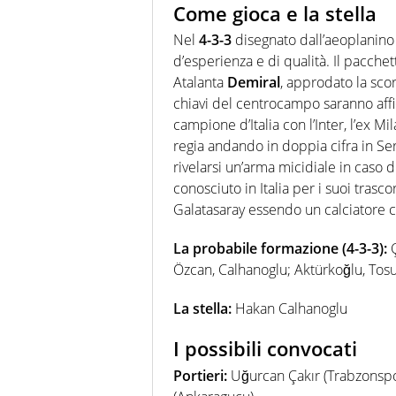
Come gioca e la stella
Nel
4-3-3
disegnato dall’aeoplanino
d’esperienza e di qualità. Il pacchet
Atalanta
Demiral
, approdato la scors
chiavi del centrocampo saranno affid
campione d’Italia con l’Inter, l’ex M
regia andando in doppia cifra in Seri
rivelarsi un’arma micidiale in caso di
conosciuto in Italia per i suoi trasc
Galatasaray essendo un calciatore ca
La probabile formazione (4-3-3):
Ç
Özcan, Calhanoglu; Aktürkoğlu, Tos
La stella:
Hakan Calhanoglu
I possibili convocati
Portieri:
Uğurcan Çakır (Trabzonspor