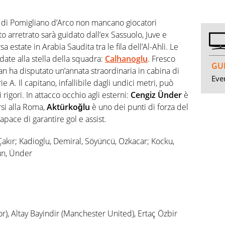
 di Pomigliano d’Arco non mancano giocatori
to arretrato sarà guidato dall’ex Sassuolo, Juve e
a estate in Arabia Saudita tra le fila dell’Al-Ahli. Le
ate alla stella della squadra:
Calhanoglu
. Fresco
GUI
ilan ha disputato un’annata straordinaria in cabina di
Even
e A. Il capitano, infallibile dagli undici metri, può
 rigori. In attacco occhio agli esterni:
Cengiz Ünder
è
orsi alla Roma,
Aktürkoğlu
è uno dei punti di forza del
pace di garantire gol e assist.
akır; Kadioglu, Demiral, Söyüncü, Ozkacar; Kocku,
un, Ünder
), Altay Bayindir (Manchester United), Ertaç Özbir