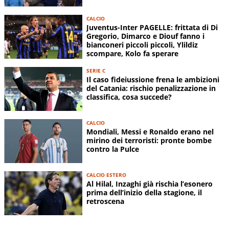
CALCIO
Juventus-Inter PAGELLE: frittata di Di
Gregorio, Dimarco e Diouf fanno i
bianconeri piccoli piccoli, Ylildiz
scompare, Kolo fa sperare
SERIE C
Il caso fideiussione frena le ambizioni
del Catania: rischio penalizzazione in
classifica, cosa succede?
CALCIO
Mondiali, Messi e Ronaldo erano nel
mirino dei terroristi: pronte bombe
contro la Pulce
CALCIO ESTERO
Al Hilal, Inzaghi già rischia l’esonero
prima dell’inizio della stagione, il
retroscena