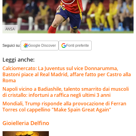
ANSA
Seguici su:
Google Discover
Fonti preferite
Leggi anche:
Calciomercato: La Juventus sul vice Donnarumma,
Bastoni piace al Real Madrid, affare fatto per Castro alla
Roma
Napoli vicino a Badiashile, talento smarrito dai muscoli
di cristallo: infortuni a raffica negli ultimi 3 anni
Mondiali, Trump risponde alla provocazione di Ferran
Torres col cappellino "Make Spain Great Again"
Gioielleria Delfino