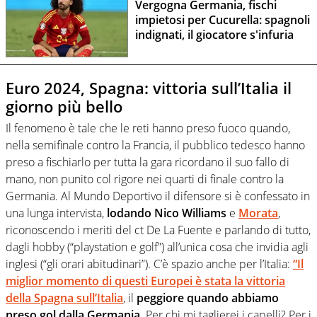
Vergogna Germania, fischi
impietosi per Cucurella: spagnoli
indignati, il giocatore s'infuria
Euro 2024, Spagna: vittoria sull’Italia il
giorno più bello
Il fenomeno è tale che le reti hanno preso fuoco quando,
nella semifinale contro la Francia, il pubblico tedesco hanno
preso a fischiarlo per tutta la gara ricordano il suo fallo di
mano, non punito col rigore nei quarti di finale contro la
Germania. Al Mundo Deportivo il difensore si è confessato in
una lunga intervista,
lodando Nico Williams
e
Morata
,
riconoscendo i meriti del ct De La Fuente e parlando di tutto,
dagli hobby (“playstation e golf”) all’unica cosa che invidia agli
inglesi (“gli orari abitudinari”). C’è spazio anche per l’Italia:
“Il
miglior momento di questi Europei è stata la vittoria
della Spagna sull’Italia
, il
peggiore quando abbiamo
preso gol dalla Germania
. Per chi mi taglierei i capelli? Per i