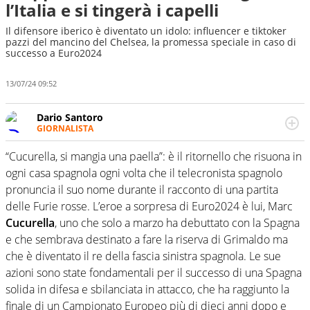
l’Italia e si tingerà i capelli
Il difensore iberico è diventato un idolo: influencer e tiktoker
pazzi del mancino del Chelsea, la promessa speciale in caso di
successo a Euro2024
13/07/24 09:52
Dario Santoro
GIORNALISTA
Scrive, commenta, racconta lo sport in tutte le
sfaccettature. Tocca l'apice quando ha modo di
“Cucurella, si mangia una paella”: è il ritornello che risuona in
concentrarsi sulle interviste ai grandi protagonisti
ogni casa spagnola ogni volta che il telecronista spagnolo
pronuncia il suo nome durante il racconto di una partita
delle Furie rosse. L’eroe a sorpresa di Euro2024 è lui, Marc
Cucurella
, uno che solo a marzo ha debuttato con la Spagna
e che sembrava destinato a fare la riserva di Grimaldo ma
che è diventato il re della fascia sinistra spagnola. Le sue
azioni sono state fondamentali per il successo di una Spagna
solida in difesa e sbilanciata in attacco, che ha raggiunto la
finale di un Campionato Europeo più di dieci anni dopo e