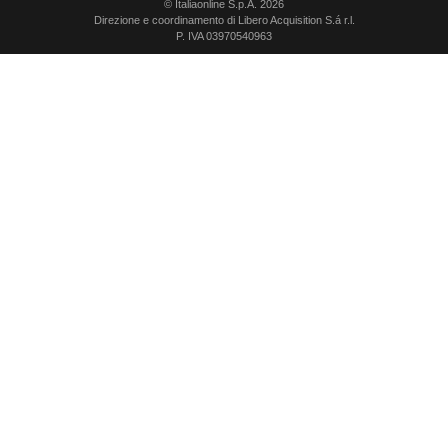
© Italiaonline S.p.A. 2026
Direzione e coordinamento di Libero Acquisition S.á r.l.
P. IVA 03970540963