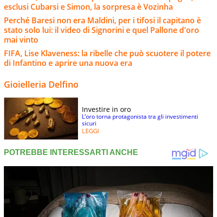
esclusi Cubarsi e Simon, la sorpresa è Vozinha
Perché Baresi non era Maldini, per i tifosi il capitano è
stato solo lui: il video di Signorini e quel Pallone d'oro
mai vinto
FIFA, Lise Klaveness: la ribelle che può scuotere il potere
di Infantino e aprire una nuova era
Gioielleria Delfino
Investire in oro
L’oro torna protagonista tra gli investimenti
sicuri
LEGGI