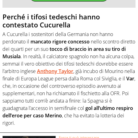
Perché i tifosi tedeschi hanno
contestato Cucurella
A Cucurella i sostenitori della Germania non hanno
perdonato il
mancato rigore concesso
nello scontro diretto
dei quarti per un suo
tocco di braccio in area su tiro di
Musiala
. In realtà, il calciatore spagnolo non ha alcuna colpa,
semmai il vero obiettivo dei tifosi tedeschi dovrebbe essere
l’arbitro inglese
Anthony Taylor
, già incubo di Mourino nella
finale di Europa League persa dalla Roma col Siviglia, e il
Var
,
che, in occasione del controverso episodio avvenuto ai
supplementari, non ha richiamato il fischietto alla OFR. Poi
sappiamo tutti com’è andata a finire: la Spagna si è
guadagnata l’accesso in semifinale col
gol all’ultimo respiro
dell’eroe per caso Merino
, che ha evitato la lotteria dei
rigori.
Forse ti può interessare