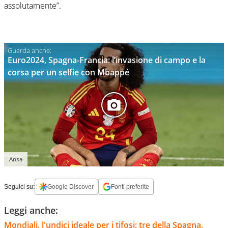
assolutamente”.
Euro2024, Spagna-Francia: l’invasione di campo e la
corsa per un selfie con Mbappé
Ansa
Seguici su:
Google Discover
Fonti preferite
Leggi anche:
Mondiali, l'undici ideale per i tifosi: tre della Spagna,