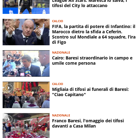
League All Stars: Maresca lo salva, i
tifosi del City lo attaccano
CALCIO
FIFA, la partita di potere di Infantino: il
Marocco dietro la sfida a Ceferin.
Scontro sul Mondiale a 64 squadre, l’ira
di Figo
NAZIONALE
Cairo: Baresi straordinario in campo e
umile come persona
CALCIO
Migliaia di tifosi ai funerali di Baresi:
"Ciao Capitano"
NAZIONALE
Franco Baresi, l'omaggio dei tifosi
davanti a Casa Milan