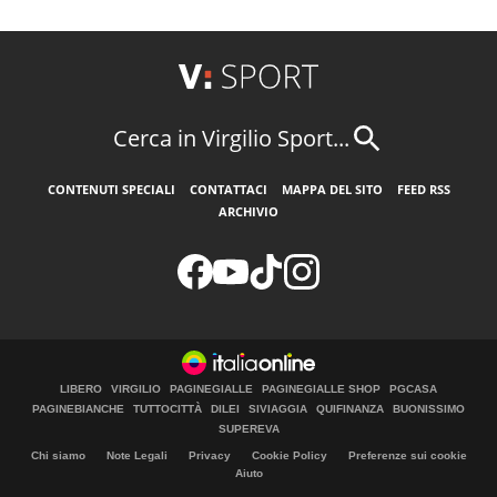
Cerca in Virgilio Sport...
CONTENUTI SPECIALI
CONTATTACI
MAPPA DEL SITO
FEED RSS
ARCHIVIO
LIBERO
VIRGILIO
PAGINEGIALLE
PAGINEGIALLE SHOP
PGCASA
PAGINEBIANCHE
TUTTOCITTÀ
DILEI
SIVIAGGIA
QUIFINANZA
BUONISSIMO
SUPEREVA
Chi siamo
Note Legali
Privacy
Cookie Policy
Preferenze sui cookie
Aiuto