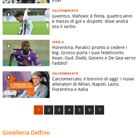
Inter
CALCIOMERCATO
Juventus, Vlahovic è finita, quattro anni
e mezzo di gol e dispetti: dove andrà
ora il serbo
SERIE A
Fiorentina, Paratici pronto a cedere i
big: Grosso porta i suoi fedelissimi.
Kean, Gud, Dodò, Gosens e De Gea verso
l’addio?
CALCIOMERCATO
Calciomercato, il borsino di oggi: i nuovi
allenatori di Milan, Napoli, Lazio,
Fiorentina e Italia
1
2
3
4
5
6
7
Gioielleria Delfino