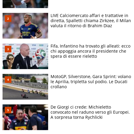
LIVE Calciomercato affari e trattative in
diretta, Spalletti chiama Zirkzee, il Milan
valuta il ritorno di Brahim Diaz
Fifa, Infantino ha trovato gli alleati: ecco
chi appoggia ancora il presidente che
spera di essere rieletto
MotoGP, Silverstone, Gara Sprint: volano
le Aprilia, tripletta sul podio. Le Ducati
crollano
De Giorgi ci crede: Michieletto
convocato nel raduno verso gli Europei.
A sorpresa torna Rychlicki