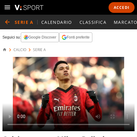
ACCEDI
SERIE A
CALENDARIO
CLASSIFICA
MARCATO
Seguici su:
Google Discover
Fonti preferite
CALCIO
SERIE A