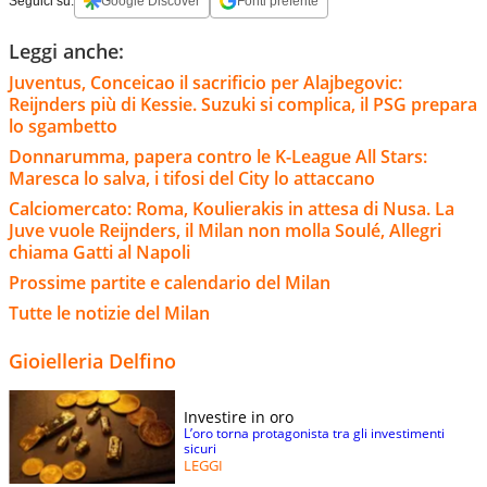
Seguici su:
Google Discover
Fonti preferite
Leggi anche:
Juventus, Conceicao il sacrificio per Alajbegovic:
Reijnders più di Kessie. Suzuki si complica, il PSG prepara
lo sgambetto
Donnarumma, papera contro le K-League All Stars:
Maresca lo salva, i tifosi del City lo attaccano
Calciomercato: Roma, Koulierakis in attesa di Nusa. La
Juve vuole Reijnders, il Milan non molla Soulé, Allegri
chiama Gatti al Napoli
Prossime partite e calendario del Milan
Tutte le notizie del Milan
Gioielleria Delfino
Investire in oro
L’oro torna protagonista tra gli investimenti
sicuri
LEGGI