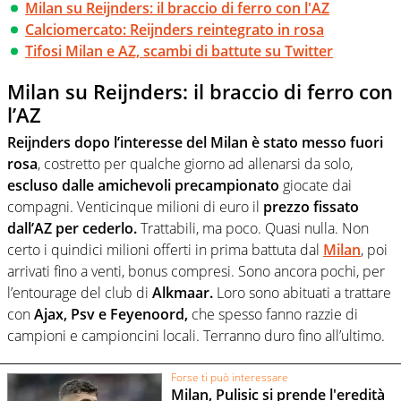
Milan su Reijnders: il braccio di ferro con l'AZ
Calciomercato: Reijnders reintegrato in rosa
Tifosi Milan e AZ, scambi di battute su Twitter
Milan su Reijnders: il braccio di ferro con
l’AZ
Reijnders dopo l’interesse del Milan è stato messo fuori
rosa
, costretto per qualche giorno ad allenarsi da solo,
escluso dalle amichevoli precampionato
giocate dai
compagni. Venticinque milioni di euro il
prezzo fissato
dall’AZ per cederlo.
Trattabili, ma poco. Quasi nulla. Non
certo i quindici milioni offerti in prima battuta dal
Milan
, poi
arrivati fino a venti, bonus compresi. Sono ancora pochi, per
l’entourage del club di
Alkmaar.
Loro sono abituati a trattare
con
Ajax, Psv e Feyenoord,
che spesso fanno razzie di
campioni e campioncini locali. Terranno duro fino all’ultimo.
Forse ti può interessare
Milan, Pulisic si prende l'eredità