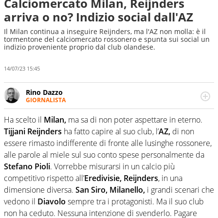
Calciomercato Milan, Reijnders
arriva o no? Indizio social dall'AZ
Il Milan continua a inseguire Reijnders, ma l'AZ non molla: è il
tormentone del calciomercato rossonero e spunta sui social un
indizio proveniente proprio dal club olandese.
14/07/23 15:45
Rino Dazzo
GIORNALISTA
Se mai ci fosse modo di traslare il glossario del calcio in
una nicchia di esperti, lui ne farebbe parte. Non si perde
Ha scelto il
Milan,
ma sa di non poter aspettare in eterno.
una svista arbitrale né gli umori social del mondo delle
Tijjani Reijnders
ha fatto capire al suo club, l’
AZ,
di non
curve
essere rimasto indifferente di fronte alle lusinghe rossonere,
alle parole al miele sul suo conto spese personalmente da
Stefano Pioli
. Vorrebbe misurarsi in un calcio più
competitivo rispetto all’
Eredivisie, Reijnders
, in una
dimensione diversa.
San Siro, Milanello,
i grandi scenari che
vedono il
Diavolo
sempre tra i protagonisti. Ma il suo club
non ha ceduto. Nessuna intenzione di svenderlo. Pagare