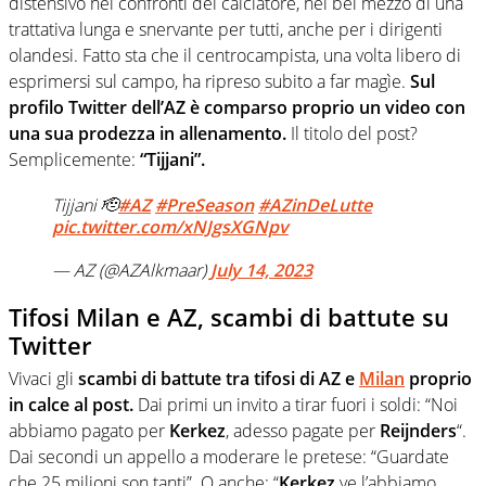
distensivo nei confronti del calciatore, nel bel mezzo di una
trattativa lunga e snervante per tutti, anche per i dirigenti
olandesi. Fatto sta che il centrocampista, una volta libero di
esprimersi sul campo, ha ripreso subito a far magìe.
Sul
profilo Twitter dell’AZ è comparso proprio un video con
una sua prodezza in allenamento.
Il titolo del post?
Semplicemente:
“Tijjani”.
Tijjani 🫡
#AZ
#PreSeason
#AZinDeLutte
pic.twitter.com/xNJgsXGNpv
— AZ (@AZAlkmaar)
July 14, 2023
Tifosi Milan e AZ, scambi di battute su
Twitter
Vivaci gli
scambi di battute tra tifosi di AZ e
Milan
proprio
in calce al post.
Dai primi un invito a tirar fuori i soldi: “Noi
abbiamo pagato per
Kerkez
, adesso pagate per
Reijnders
“.
Dai secondi un appello a moderare le pretese: “Guardate
che 25 milioni son tanti”. O anche: “
Kerkez
ve l’abbiamo