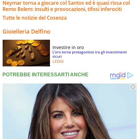
Neymar torna a giocare col Santos ed è quasi rissa col
Remo Belem: insulti e provocazioni, tifosi inferociti
Tutte le notizie del Cosenza
Gioielleria Delfino
Investire in oro
L’oro torna protagonista tra gli investimenti
sicuri
LEGGI