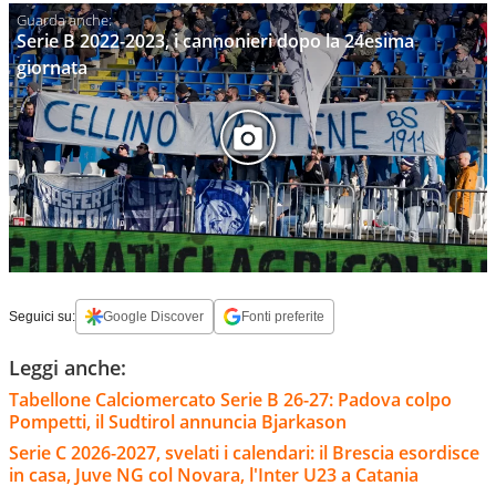
Serie B 2022-2023, i cannonieri dopo la 24esima
giornata
Seguici su:
Google Discover
Fonti preferite
Leggi anche:
Tabellone Calciomercato Serie B 26-27: Padova colpo
Pompetti, il Sudtirol annuncia Bjarkason
Serie C 2026-2027, svelati i calendari: il Brescia esordisce
in casa, Juve NG col Novara, l'Inter U23 a Catania