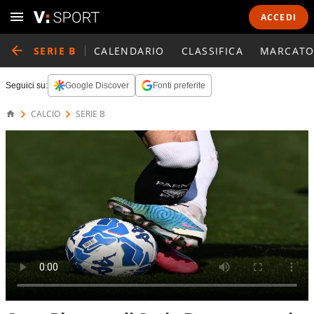
ACCEDI
SERIE B
CALENDARIO
CLASSIFICA
MARCATO
Seguici su:
Google Discover
Fonti preferite
CALCIO
SERIE B