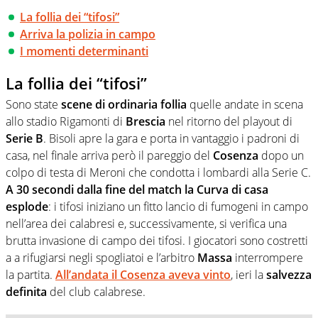
La follia dei “tifosi”
Arriva la polizia in campo
I momenti determinanti
La follia dei “tifosi”
Sono state
scene di ordinaria follia
quelle andate in scena
allo stadio Rigamonti di
Brescia
nel ritorno del playout di
Serie B
. Bisoli apre la gara e porta in vantaggio i padroni di
casa, nel finale arriva però il pareggio del
Cosenza
dopo un
colpo di testa di Meroni che condotta i lombardi alla Serie C.
A 30 secondi dalla fine del match la Curva di casa
esplode
: i tifosi iniziano un fitto lancio di fumogeni in campo
nell’area dei calabresi e, successivamente, si verifica una
brutta invasione di campo dei tifosi. I giocatori sono costretti
a a rifugiarsi negli spogliatoi e l’arbitro
Massa
interrompere
la partita.
All’andata il Cosenza aveva vinto
, ieri la
salvezza
definita
del club calabrese.