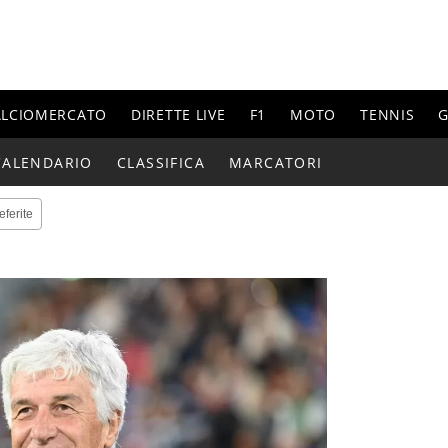
ALCIOMERCATO
DIRETTE LIVE
F1
MOTO
TENNIS
G
CALENDARIO
CLASSIFICA
MARCATORI
eferite