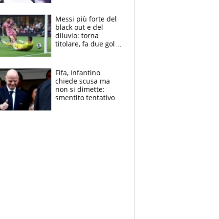
Pagheremo la
multa"
Messi più forte del
black out e del
diluvio: torna
titolare, fa due gol e
un assist e trascina
l'Inter Miami, altro
che ritiro
Fifa, Infantino
chiede scusa ma
non si dimette:
smentito tentativo di
corruzione al
Marocco