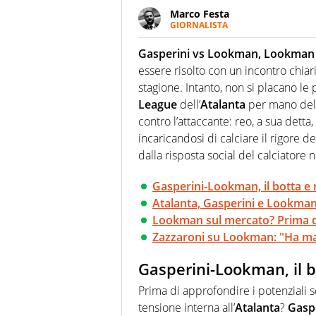
Marco Festa
GIORNALISTA
Frequentatore di stadi ed espe
futuri campioni. Anzi, spesso pr
Gasperini vs Lookman, Lookman 
essere risolto con un incontro chiari
stagione. Intanto, non si placano l
League
dell’
Atalanta
per mano de
contro l’attaccante: reo, a sua detta
incaricandosi di calciare il rigore de
dalla risposta social del calciatore 
Gasperini-Lookman, il botta e 
Atalanta, Gasperini e Lookman 
Lookman sul mercato? Prima de
Zazzaroni su Lookman: "Ha man
Gasperini-Lookman, il b
Prima di approfondire i potenziali s
tensione interna all’
Atalanta
?
Gasp