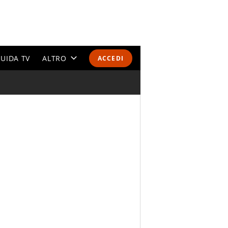
UIDA TV
ALTRO
ACCEDI
CALENDARI E CLASSIFICHE
ALTRI SPORT
MONDIALI 2026
OLIMPIADI
GOSSIP
LIFESTYLE