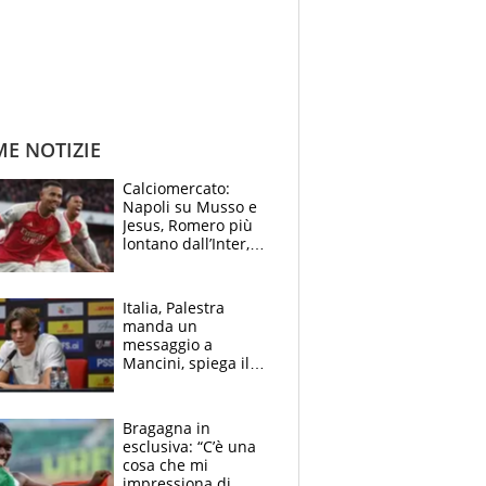
ME NOTIZIE
Calciomercato:
Napoli su Musso e
Jesus, Romero più
lontano dall’Inter,
delirio Mastantuono,
Juve su Trubin. Il
tabellone
Italia, Palestra
manda un
messaggio a
Mancini, spiega il
motivo del no
all’Inter e lancia
l'alleanza con
Bragagna in
Donnarumma
esclusiva: “C’è una
cosa che mi
impressiona di