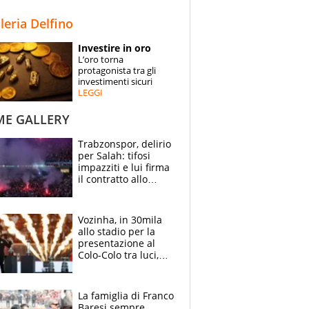
STORIE
lleria Delfino
SPECIALI
Investire in oro
L’oro torna
ESPERTI
protagonista tra gli
investimenti sicuri
LEGGI
CONTATTI
ME GALLERY
Trabzonspor, delirio
per Salah: tifosi
impazziti e lui firma
il contratto allo
stadio
Vozinha, in 30mila
allo stadio per la
presentazione al
Colo-Colo tra luci,
spettacolo, elicotteri
e paracadutisti
La famiglia di Franco
Baresi sempre