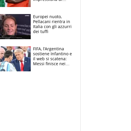
Doualla. Jacobs?
Ecco come è rinato”.
E svela la sorpresa
Europei nuoto,
agli Europei
Pellacani rientra in
Italia con gli azzurri
dei tuffi
FIFA, l’Argentina
sostiene Infantino e
il web si scatena:
Messi finisce nei
meme, la Seleccion
travolta dalle
polemiche