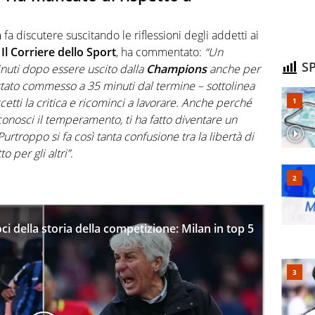
n
fa discutere suscitando le riflessioni degli addetti ai
e
Il Corriere
dello Sport
, ha commentato:
“Un
SP
inuti dopo essere uscito dalla
Champions
anche per
 stato commesso a 35 minuti dal termine – sottolinea
ccetti la critica e ricominci a lavorare. Anche perché
conosci il temperamento, ti ha fatto diventare un
Purtroppo si fa così tanta confusione tra la libertà di
 per gli altri”
.
i della storia della competizione: Milan in top 5