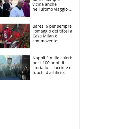
vicina anche
nell'ultimo viaggio,
la moglie Maura, i
figli e i suoi cari
circondati
Baresi 6 per sempre,
dall'affetto dei tifosi
l'omaggio dei tifosi a
Casa Milan è
commovente:
maglie, bandiere,
sciarpe, lacrime e
bigliettini
Napoli è mille colori:
per i 100 anni di
storia luci, lacrime e
fuochi d'artificio: De
Laurentiis salta al
coro anti-Juve