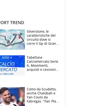
ORT TREND
Silverstone, le
caratteristiche del
circuito dove si
corre il Gp di Gran
Bretagna del
Motomondiale
Tabellone
Calciomercato Serie
A. Movimenti,
acquisti e cessioni:
estate 2026-27
Como da Scudetto,
anche Chalobah e
Yan Couto da
Fabregas. "Fair Play
Finanziario?