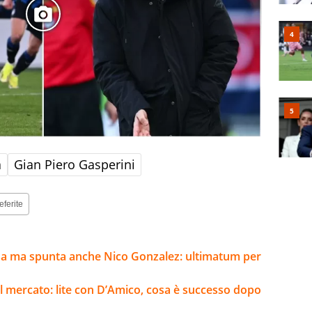
a
Gian Piero Gasperini
eferite
sa ma spunta anche Nico Gonzalez: ultimatum per
l mercato: lite con D’Amico, cosa è successo dopo