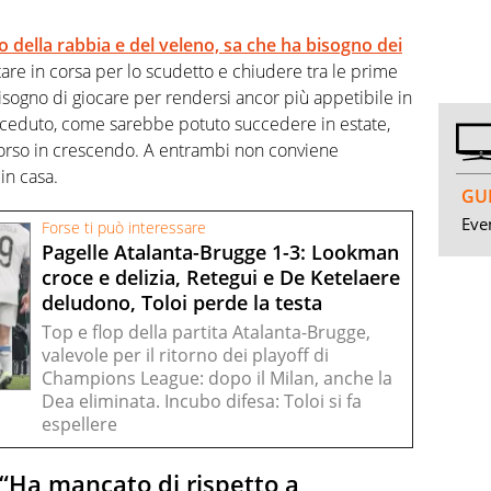
to della rabbia e del veleno, sa che ha bisogno dei
are in corsa per lo scudetto e chiudere tra le prime
sogno di giocare per rendersi ancor più appetibile in
 ceduto, come sarebbe potuto succedere in estate,
corso in crescendo. A entrambi non conviene
in casa.
GUI
Even
Forse ti può interessare
Pagelle Atalanta-Brugge 1-3: Lookman
croce e delizia, Retegui e De Ketelaere
deludono, Toloi perde la testa
Top e flop della partita Atalanta-Brugge,
valevole per il ritorno dei playoff di
Champions League: dopo il Milan, anche la
Dea eliminata. Incubo difesa: Toloi si fa
espellere
“Ha mancato di rispetto a