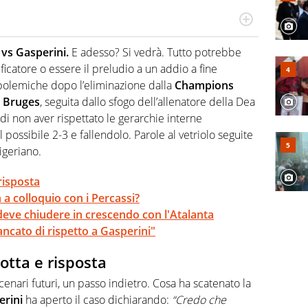
rto di calcio, ama agganciare e far domande a idoli e
ecorre gli addetti ai lavori e li scova prima di loro
vs Gasperini.
E adesso? Si vedrà. Tutto potrebbe
ficatore o essere il preludio a un addio a fine
e polemiche dopo l’eliminazione dalla
Champions
l
Bruges
, seguita dallo sfogo dell’allenatore della Dea
, di non aver rispettato le gerarchie interne
l possibile 2-3 e fallendolo. Parole al vetriolo seguite
nigeriano.
risposta
a colloquio con i Percassi?
ve chiudere in crescendo con l'Atalanta
cato di rispetto a Gasperini"
otta e risposta
cenari futuri, un passo indietro. Cosa ha scatenato la
erini
ha aperto il caso dichiarando:
“Credo che