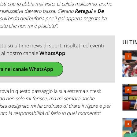
isti che io abbia mai visto. Li calcia malissimo, anche
ealizzativa davvero bassa. C’erano
Retegui
e
De
sull’onda dell’euforia per il gol appena segnato ha
esto che non mi è piaciuto”
.
ULTI
o su ultime news di sport, risultati ed eventi
ti al nostro canale
WhatsApp
ra nel canale WhatsApp
trova in questo passaggio la sua estrema sintesi:
do non solo mi ferisce, ma mi sembra anche
sta designato mi ha ordinato di tirare il rigore e per
to la responsabilità di farlo in quel momento”
.