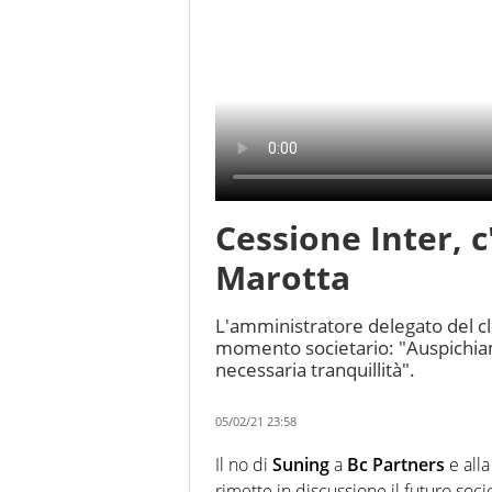
Cessione Inter, c
Marotta
L'amministratore delegato del cl
momento societario: "Auspichiamo
necessaria tranquillità".
05/02/21 23:58
Il no di
Suning
a
Bc Partners
e all
rimette in discussione il futuro soc