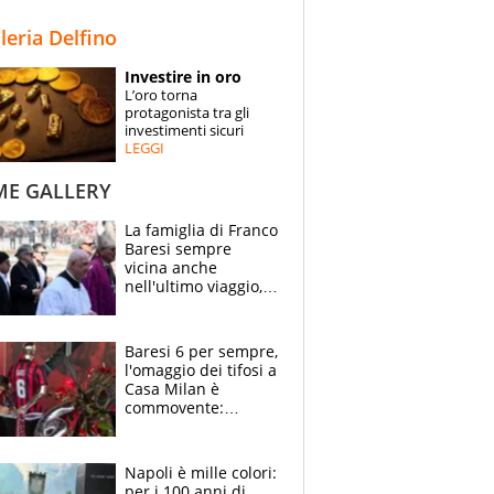
STORIE
lleria Delfino
SPECIALI
Investire in oro
L’oro torna
ESPERTI
protagonista tra gli
investimenti sicuri
LEGGI
CONTATTI
ME GALLERY
La famiglia di Franco
Baresi sempre
vicina anche
nell'ultimo viaggio,
la moglie Maura, i
figli e i suoi cari
circondati
Baresi 6 per sempre,
dall'affetto dei tifosi
l'omaggio dei tifosi a
Casa Milan è
commovente:
maglie, bandiere,
sciarpe, lacrime e
bigliettini
Napoli è mille colori:
per i 100 anni di