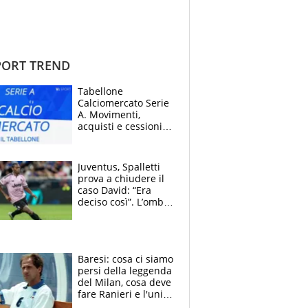
ORT TREND
Tabellone
Calciomercato Serie
A. Movimenti,
acquisti e cessioni:
estate 2026-27
Juventus, Spalletti
prova a chiudere il
caso David: “Era
deciso così”. L’ombra
di Zirkzee e la
sentenza dei tifosi
Baresi: cosa ci siamo
persi della leggenda
del Milan, cosa deve
fare Ranieri e l'unico
neo di una carriera