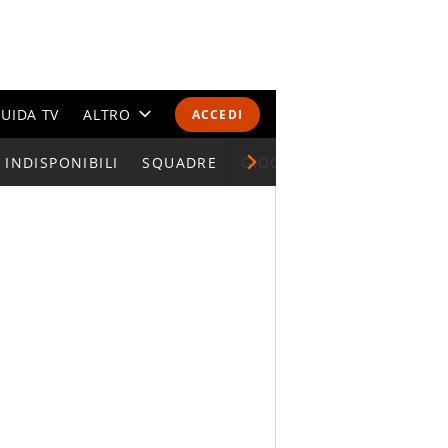
UIDA TV
ALTRO
ACCEDI
INDISPONIBILI
CALENDARI E CLASSIFICHE
SQUADRE
GIOCATORI SERIE A
ALTRI SPORT
MONDIALI 2026
OLIMPIADI
GOSSIP
LIFESTYLE