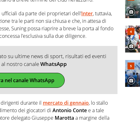
ufficiali da parte dei proprietari dell’
Inter
, tuttavia,
ione tra le parti non sia chiusa e che, in attesa di
resse, Suning possa riaprire a breve la porta al fondo
concessa l’esclusiva sulla due diligence.
o su ultime news di sport, risultati ed eventi
ti al nostro canale
WhatsApp
ra nel canale WhatsApp
 dirigenti durante il
mercato di gennaio
, lo stallo
dimento dei giocatori di
Antonio Conte
e a tale
ratore delegato Giuseppe
Marotta
a margine della