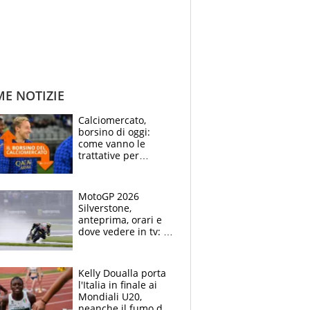
ME NOTIZIE
Calciomercato,
borsino di oggi:
come vanno le
trattative per
Frattesi, Zirkzee,
Nico Gonzalez, Soulé
e Nusa
MotoGP 2026
Silverstone,
anteprima, orari e
dove vedere in tv: il
ritorno di Bezzecchi,
ma il campionato è
apertissimo
Kelly Doualla porta
l'Italia in finale ai
Mondiali U20,
neanche il fumo di