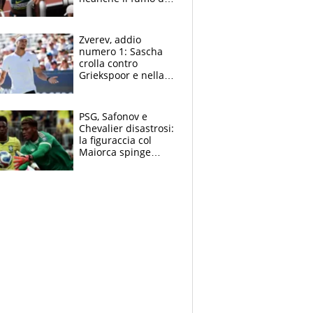
un incendio la frena
sui 100 metri
Zverev, addio
numero 1: Sascha
crolla contro
Griekspoor e nella
sfida a due con
Sinner si conferma
terzo. Quanti malori
PSG, Safonov e
a Montreal
Chevalier disastrosi:
la figuraccia col
Maiorca spinge
Suzuki da Luis
Enrique, Juve a
rischio beffa