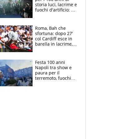
storia luci, lacrime e
fuochi d'artificio: De
Laurentiis salta al
coro anti-Juve
Roma, Bah che
sfortuna: dopo 27'
col Cardiff esce in
barella in lacrime,
Dybala rigore da
schiaffi, i giallorossi
prendono 3 gol in
Festa 100 anni
45'
Napoli tra show e
paura per il
terremoto, fuochi
d'artificio e
polemiche: andava
fermato