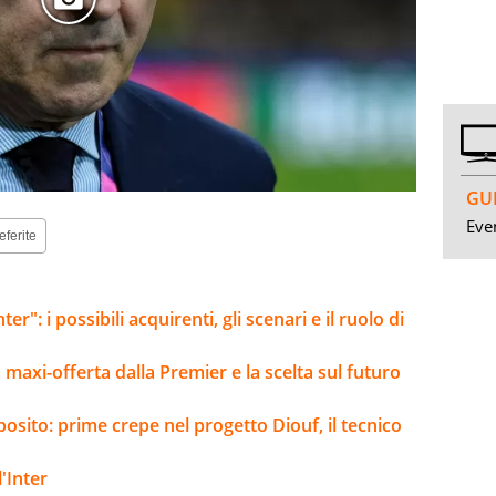
GUI
Even
eferite
er": i possibili acquirenti, gli scenari e il ruolo di
la maxi-offerta dalla Premier e la scelta sul futuro
sposito: prime crepe nel progetto Diouf, il tecnico
'Inter