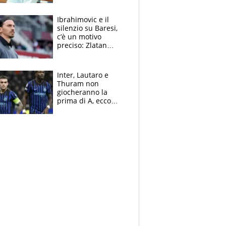
immacolata
Ibrahimovic e il
silenzio su Baresi,
c’è un motivo
preciso: Zlatan
segnato dalla
tragedia del fratello
e dalla morte di
Inter, Lautaro e
Raiola
Thuram non
giocheranno la
prima di A, ecco
perchè. Tutto sulle
spalle di Pio
Esposito ma la
garanzia è Stankovic