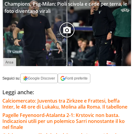
Champions, Psg-Milan: Pioli scivola e cade per terra, le
foto diventano virali
Ansa
Seguici su:
Google Discover
Fonti preferite
Leggi anche:
Calciomercato: Juventus tra Zirkzee e Frattesi, beffa
Inter, le 48 ore di Lukaku, Molina alla Roma. Il tabellone
Pagelle Feyenoord-Atalanta 2-1: Krstovic non basta.
Indicazioni utili per un polemico Sarri nonostante il ko
nel finale