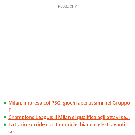
Milan, impresa col PSG: giochi apertissimi nel Gruppo
F
Champions League: il Milan si qualifica agli ottavi se...
La Lazio sorride con Immobile: biancocelesti avanti
se...