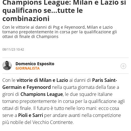
Champions League: Milan e Lazio si
qualificano se...tutte le
combinazioni
Con le vittorie ai danni di Psg e Feyenoord, Milan e Lazio
tornano prepotentemente in corsa per la qualificazione gli
ottavi di finale di Champions
08/11/23 10:42
Domenico Esposito
GIORNALISTA
Da vent’anni in campo e sul campo per vivere ogni evento
in tutte le sue sfaccettature. Passione smisurata per il
Con le
vittorie di Milan e Lazio
ai danni di
Paris Saint-
calcio e per la sfera di cuoio. Il pallone è una cosa
Germain e Feyenoord
nella quarta giornata della fase a
serissima, guai a dirgli di no
gironi di
Champions League
, le due squadre italiane
tornano prepotentemente in corsa per la qualificazione agli
ottavi di finale. Il futuro è tutto nelle loro mani: ecco cosa
serve a
Pioli e Sarri
per andare avanti nella competizione
più nobile del Vecchio Continente.