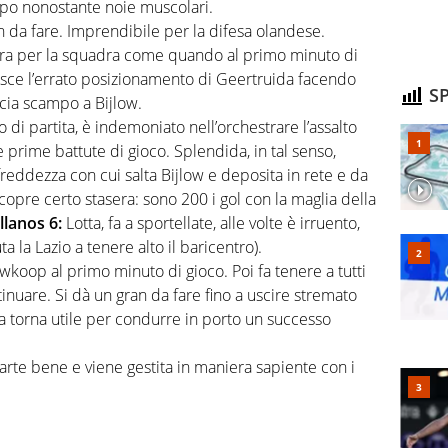
mpo nonostante noie muscolari.
n da fare. Imprendibile per la difesa olandese.
vora per la squadra come quando al primo minuto di
ce l’errato posizionamento di Geertruida facendo
SP
scia scampo a Bijlow.
vio di partita, è indemoniato nell’orchestrare l’assalto
e prime battute di gioco. Splendida, in tal senso,
freddezza con cui salta Bijlow e deposita in rete e da
copre certo stasera: sono 200 i gol con la maglia della
llanos 6:
Lotta, fa a sportellate, alle volte è irruento,
a la Lazio a tenere alto il baricentro).
oop al primo minuto di gioco. Poi fa tenere a tutti
ntinuare. Si dà un gran da fare fino a uscire stremato
 torna utile per condurre in porto un successo
arte bene e viene gestita in maniera sapiente con i