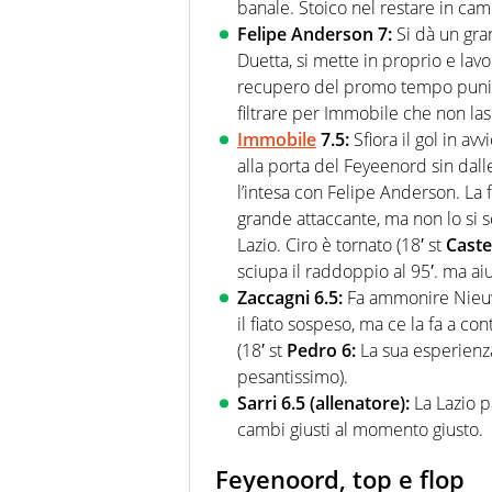
banale. Stoico nel restare in ca
Felipe Anderson 7:
Si dà un gra
Duetta, si mette in proprio e la
recupero del promo tempo punis
filtrare per Immobile che non la
Immobile
7.5:
Sfiora il gol in av
alla porta del Feyeenord sin dall
l’intesa con Felipe Anderson. La 
grande attaccante, ma non lo si s
Lazio. Ciro è tornato (18′ st
Caste
sciupa il raddoppio al 95′. ma aiut
Zaccagni 6.5:
Fa ammonire Nieuwk
il fiato sospeso, ma ce la fa a co
(18′ st
Pedro 6:
La sua esperienza
pesantissimo).
Sarri 6.5 (allenatore):
La Lazio p
cambi giusti al momento giusto.
Feyenoord, top e flop