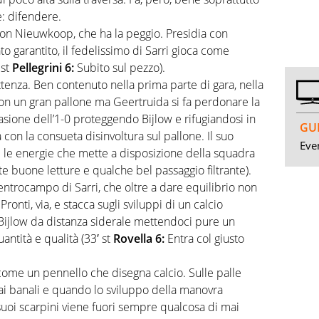
e: difendere.
on Nieuwkoop, che ha la peggio. Presidia con
to garantito, il fedelissimo di Sarri gioca come
 st
Pellegrini 6:
Subito sul pezzo).
ttenza. Ben contenuto nella prima parte di gara, nella
on un gran pallone ma Geertruida si fa perdonare la
asione dell’1-0 proteggendo Bijlow e rifugiandosi in
GUI
con la consueta disinvoltura sul pallone. Il suo
Even
le energie che mette a disposizione della squadra
e buone letture e qualche bel passaggio filtrante).
entrocampo di Sarri, che oltre a dare equilibrio non
onti, via, e stacca sugli sviluppi di un calcio
Bijlow da distanza siderale mettendoci pure un
uantità e qualità (33′ st
Rovella 6:
Entra col giusto
come un pennello che disegna calcio. Sulle palle
mai banali e quando lo sviluppo della manovra
suoi scarpini viene fuori sempre qualcosa di mai