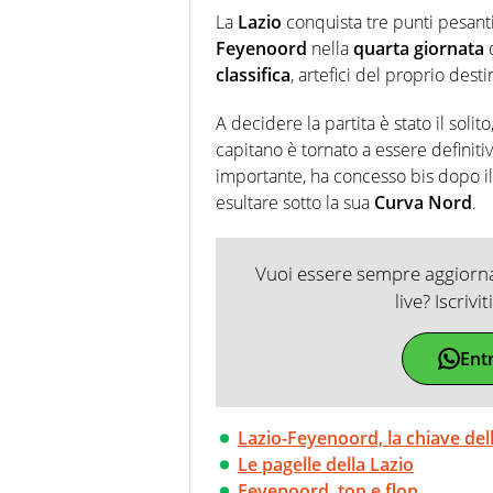
futuri campioni. Anzi, spesso pr
La
Lazio
conquista tre punti pesant
Feyenoord
nella
quarta giornata
classifica
, artefici del proprio desti
A decidere la partita è stato il soli
capitano è tornato a essere defini
importante, ha concesso bis dopo il
esultare sotto la sua
Curva
Nord
.
Vuoi essere sempre aggiornat
live? Iscrivi
Ent
Lazio-Feyenoord, la chiave dell
Le pagelle della Lazio
Feyenoord, top e flop