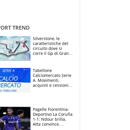
ORT TREND
Silverstone, le
caratteristiche del
circuito dove si
corre il Gp di Gran
Bretagna del
Motomondiale
Tabellone
Calciomercato Serie
A. Movimenti,
acquisti e cessioni:
estate 2026-27
Pagelle Fiorentina-
Deportivo La Coruña
1-1: Ndour brilla,
Atta convince.
Pongracic rovina