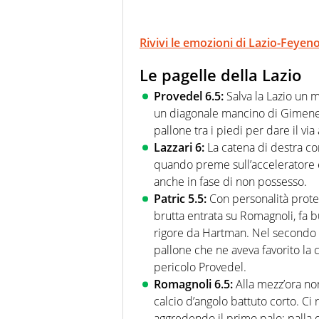
Rivivi le emozioni di Lazio-Feyen
Le pagelle della Lazio
Provedel 6.5:
Salva la Lazio un 
un diagonale mancino di Gimenez
pallone tra i piedi per dare il via
Lazzari 6:
La catena di destra co
quando preme sull’acceleratore è
anche in fase di non possesso.
Patric 5.5:
Con personalità prot
brutta entrata su Romagnoli, fa 
rigore da Hartman. Nel secondo
pallone che ne aveva favorito la 
pericolo Provedel.
Romagnoli 6.5:
Alla mezz’ora non
calcio d’angolo battuto corto. Ci r
aggredendo il primo palo: palla d