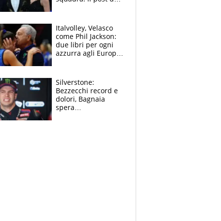
figlio di Amadeus e
Sanremo sullo
sfondo
Italvolley, Velasco
come Phil Jackson:
due libri per ogni
azzurra agli Europei.
Quello per Sylla è
“geniale”
Silverstone:
Bezzecchi record e
dolori, Bagnaia
spera
nell'antidolorifico,
Marquez si tira fuori
e vota Aprilia