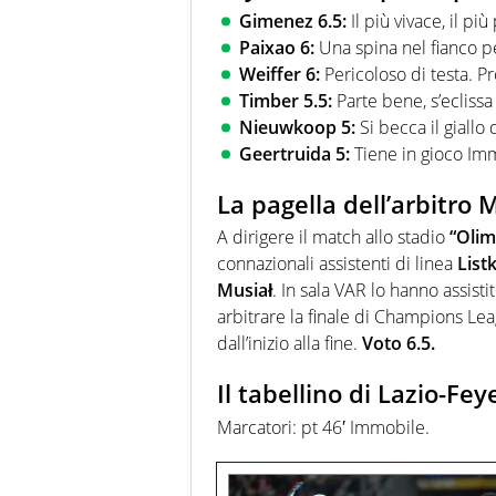
Gimenez 6.5:
Il più vivace, il pi
Paixao 6:
Una spina nel fianco pe
Weiffer 6:
Pericoloso di testa. Pr
Timber 5.5:
Parte bene, s’eclissa 
Nieuwkoop 5:
Si becca il giall
Geertruida 5:
Tiene in gioco Imm
La pagella dell’arbitro 
A dirigere il match allo stadio
“Olim
connazionali assistenti di linea
List
Musiał
. In sala VAR lo hanno assist
arbitrare la finale di Champions Le
dall’inizio alla fine.
Voto 6.5.
Il tabellino di Lazio-Fe
Marcatori: pt 46′ Immobile.