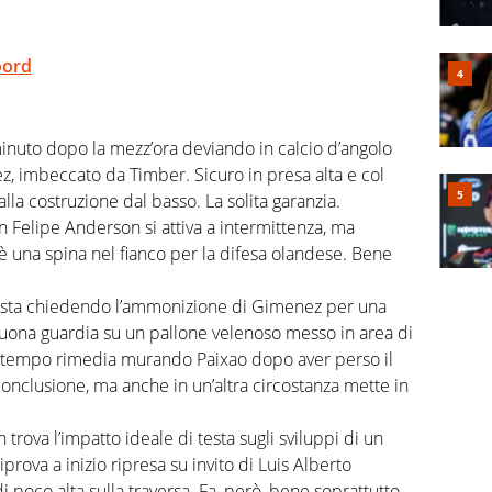
oord
minuto dopo la mezz’ora deviando in calcio d’angolo
, imbeccato da Timber. Sicuro in presa alta e col
 alla costruzione dal basso. La solita garanzia.
n Felipe Anderson si attiva a intermittenza, ma
 una spina nel fianco per la difesa olandese. Bene
esta chiedendo l’ammonizione di Gimenez per una
buona guardia su un pallone velenoso messo in area di
 tempo rimedia murando Paixao dopo aver perso il
conclusione, ma anche in un’altra circostanza mette in
 trova l’impatto ideale di testa sugli sviluppi di un
iprova a inizio ripresa su invito di Luis Alberto
i poco alta sulla traversa. Fa, però, bene soprattutto