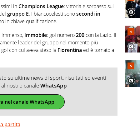
ecorre gli addetti ai lavori e li scova prima di loro
issimi in
Champions
League
: vittoria e sorpasso sul
del
gruppo
E
. I biancocelesti sono
secondi
in
no in chiave qualificazione.
to, immenso,
Immobile
: gol numero
200
con la Lazio. Il
tivamente leader del gruppo nel momento più
 gol con cui aveva steso la
Fiorentina
ed è tornato a
o su ultime news di sport, risultati ed eventi
ti al nostro canale
WhatsApp
ra nel canale WhatsApp
a partita