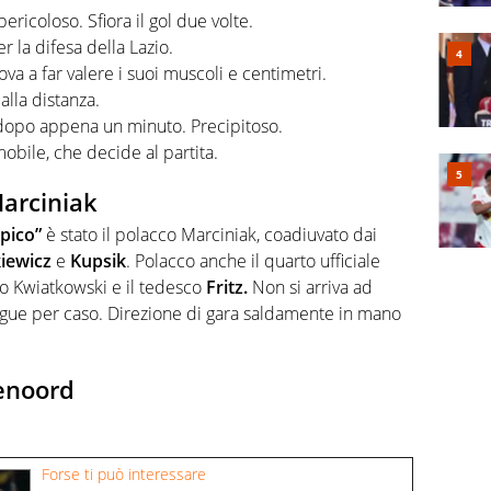
ù pericoloso. Sfiora il gol due volte.
r la difesa della Lazio.
ova a far valere i suoi muscoli e centimetri.
alla distanza.
o dopo appena un minuto. Precipitoso.
obile, che decide al partita.
Marciniak
pico”
è stato il polacco Marciniak, coadiuvato dai
kiewicz
e
Kupsik
. Polacco anche il quarto ufficiale
ito Kwiatkowski e il tedesco
Fritz.
Non si arriva ad
ague per caso. Direzione di gara saldamente in mano
yenoord
Forse ti può interessare