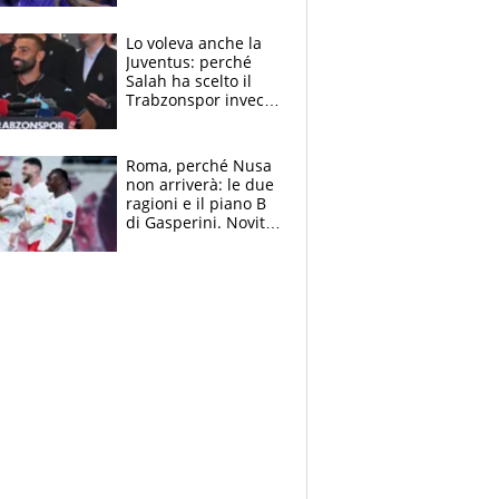
tutto nel finale
Lo voleva anche la
Juventus: perché
Salah ha scelto il
Trabzonspor invece
di un top club
Roma, perché Nusa
non arriverà: le due
ragioni e il piano B
di Gasperini. Novità
su Pellegrini e
Cacciamani