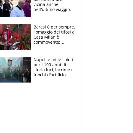
vicina anche
nell'ultimo viaggio,
la moglie Maura, i
figli e i suoi cari
circondati
Baresi 6 per sempre,
dall'affetto dei tifosi
l'omaggio dei tifosi a
Casa Milan è
commovente:
maglie, bandiere,
sciarpe, lacrime e
bigliettini
Napoli è mille colori:
per i 100 anni di
storia luci, lacrime e
fuochi d'artificio: De
Laurentiis salta al
coro anti-Juve