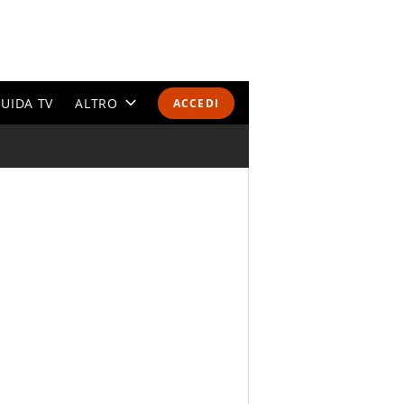
UIDA TV
ALTRO
ACCEDI
CALENDARI E CLASSIFICHE
ALTRI SPORT
MONDIALI 2026
OLIMPIADI
GOSSIP
LIFESTYLE