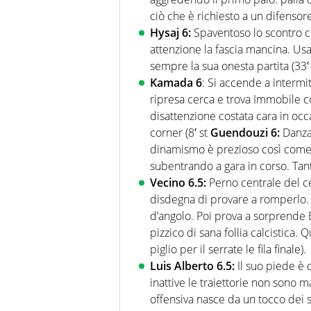
ciò che è richiesto a un difensor
Hysaj 6:
Spaventoso lo scontro c
attenzione la fascia mancina. Usa
sempre la sua onesta partita (33′
Kamada 6
: Si accende a intermi
ripresa cerca e trova Immobile c
disattenzione costata cara in occ
corner (8′ st
Guendouzi 6:
Danza 
dinamismo è prezioso così come 
subentrando a gara in corso. Tant
Vecino 6.5:
Perno centrale del c
disdegna di provare a romperlo. Pr
d’angolo. Poi prova a sorprende 
pizzico di sana follia calcistica. Q
piglio per il serrate le fila finale).
Luis Alberto 6.5:
Il suo piede è 
inattive le traiettorie non sono 
offensiva nasce da un tocco dei 