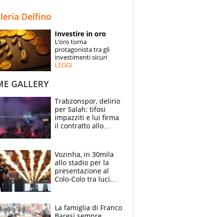
STORIE
lleria Delfino
SPECIALI
Investire in oro
L’oro torna
ESPERTI
protagonista tra gli
investimenti sicuri
LEGGI
CONTATTI
ME GALLERY
Trabzonspor, delirio
per Salah: tifosi
impazziti e lui firma
il contratto allo
stadio
Vozinha, in 30mila
allo stadio per la
presentazione al
Colo-Colo tra luci,
spettacolo, elicotteri
e paracadutisti
La famiglia di Franco
Baresi sempre