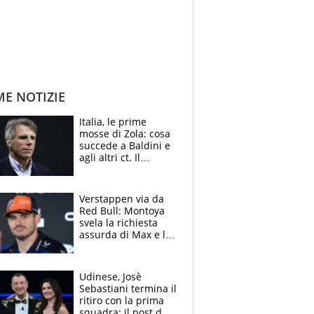
ME NOTIZIE
Italia, le prime
mosse di Zola: cosa
succede a Baldini e
agli altri ct. Il
Borussia tenta un
altro sgarbo agli
azzurri
Verstappen via da
Red Bull: Montoya
svela la richiesta
assurda di Max e lo
avverte: “Sicuro
Mercedes e
McLaren siano
Udinese, Josè
meglio?”
Sebastiani termina il
ritiro con la prima
squadra: il post del