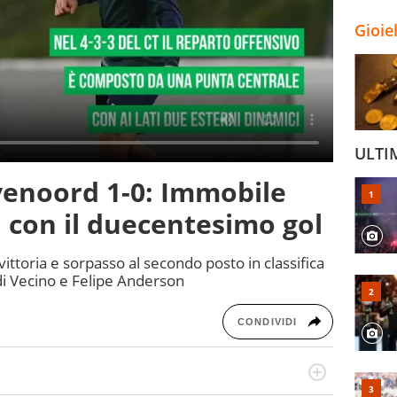
Gioie
ULTI
yenoord 1-0: Immobile
 con il duecentesimo gol
vittoria e sorpasso al secondo posto in classifica
udi Vecino e Felipe Anderson
CONDIVIDI
rto di calcio, ama agganciare e far domande a idoli e