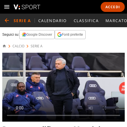
ACCEDI
SERIE A
CALENDARIO
CLASSIFICA
MARCATO
Seguici su:
Google Discover
Fonti preferite
CALCIO
SERIE A