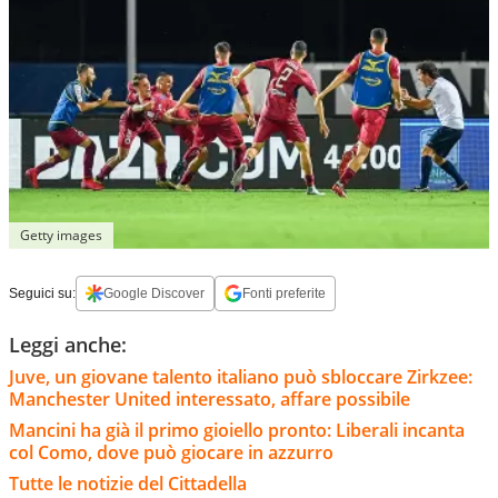
Getty images
Seguici su:
Google Discover
Fonti preferite
Leggi anche:
Juve, un giovane talento italiano può sbloccare Zirkzee:
Manchester United interessato, affare possibile
Mancini ha già il primo gioiello pronto: Liberali incanta
col Como, dove può giocare in azzurro
Tutte le notizie del Cittadella