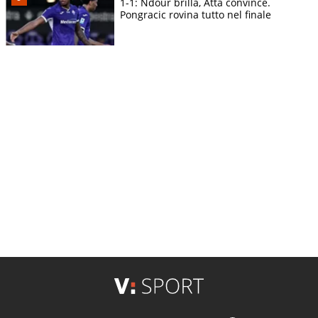
1-1: Ndour brilla, Atta convince.
Pongracic rovina tutto nel finale