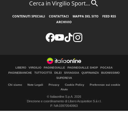
Cerca in Virgilio Sport...
CONTENUTI SPECIALI
CONTATTACI
MAPPA DEL SITO
FEED RSS
ARCHIVIO
LIBERO
VIRGILIO
PAGINEGIALLE
PAGINEGIALLE SHOP
PGCASA
PAGINEBIANCHE
TUTTOCITTÀ
DILEI
SIVIAGGIA
QUIFINANZA
BUONISSIMO
SUPEREVA
Chi siamo
Note Legali
Privacy
Cookie Policy
Preferenze sui cookie
Aiuto
© Italiaonline S.p.A. 2026
Direzione e coordinamento di Libero Acquisition S.á r.l.
P. IVA 03970540963