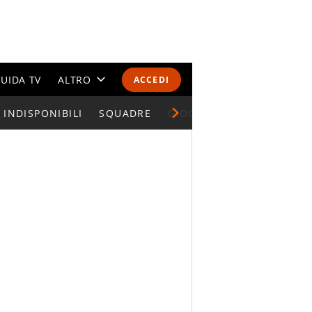
UIDA TV
ALTRO
ACCEDI
INDISPONIBILI
CALENDARI E CLASSIFICHE
SQUADRE
GIOCATORI SERIE A
ALTRI SPORT
MONDIALI 2026
OLIMPIADI
GOSSIP
LIFESTYLE