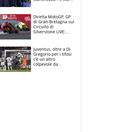
di Mancini e le
polemiche sui social
Diretta MotoGP, GP
di Gran Bretagna sul
Circuito di
Silverstone LIVE:
ultimi giri,
Fernandez in fuga
da Martin
Juventus, oltre a Di
Gregorio per i tifosi
c’è un altro
colpevole da
mandar via