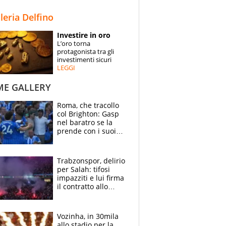
STORIE
lleria Delfino
SPECIALI
Investire in oro
L’oro torna
ESPERTI
protagonista tra gli
investimenti sicuri
LEGGI
CONTATTI
ME GALLERY
Roma, che tracollo
col Brighton: Gasp
nel baratro se la
prende con i suoi
cambiando tutti
Trabzonspor, delirio
per Salah: tifosi
impazziti e lui firma
il contratto allo
stadio
Vozinha, in 30mila
allo stadio per la