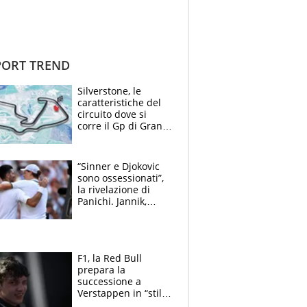
ORT TREND
Silverstone, le
caratteristiche del
circuito dove si
corre il Gp di Gran
Bretagna del
Motomondiale
“Sinner e Djokovic
sono ossessionati”,
la rivelazione di
Panichi. Jannik,
ansia per il
ginocchio e il rischio
agli US Open
F1, la Red Bull
prepara la
successione a
Verstappen in “stile
Antonelli”. Colapinto