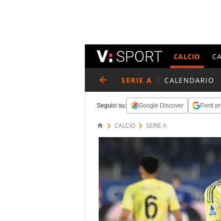
CALCIO
C
SERIE A
CALENDARIO
Seguici su:
Google Discover
Fonti pr
CALCIO
SERIE A