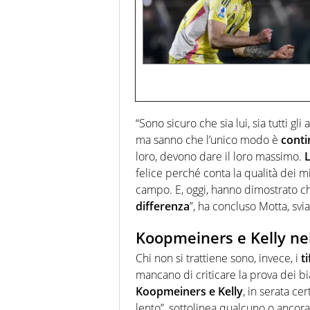
“Sono sicuro che sia lui, sia tutti g
ma sanno che l’unico modo è
conti
loro, devono dare il loro massimo.
L
felice perché conta la qualità dei 
campo. E, oggi, hanno dimostrato 
differenza
”, ha concluso Motta, svi
Koopmeiners e Kelly nel 
Chi non si trattiene sono, invece, i
ti
mancano di criticare la prova dei bia
Koopmeiners e Kelly
, in serata ce
lento”, sottolinea qualcuno o ancora