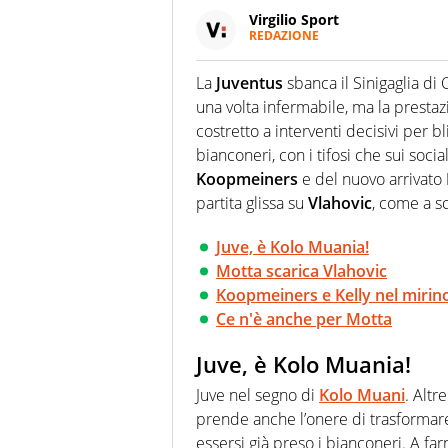
Virgilio Sport
REDAZIONE
Da oltre 20 anni informa in m
sport. Calcio, calciomercato,
La
Juventus
sbanca il Sinigaglia di
Virgilio Sport i tifosi e gli 
una volta infermabile, ma la presta
completa e zero faziosità. La 
esperti di sport abili sia nel 
costretto a interventi decisivi per bl
rilanciano verso la rete, sia
bianconeri, con i tifosi che sui soci
100% originali ed esclusivi.
Koopmeiners
e del nuovo arrivato
partita glissa su
Vlahovic
, come a s
Juve, è Kolo Muania!
Motta scarica Vlahovic
Koopmeiners e Kelly nel mirino 
Ce n'è anche per Motta
Juve, è Kolo Muania!
Juve nel segno di
Kolo Muani
. Altr
prende anche l’onere di trasformare
essersi già preso i bianconeri. A fa