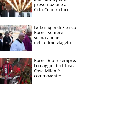
presentazione al
Colo-Colo tra luci,
spettacolo, elicotteri
e paracadutisti
La famiglia di Franco
Baresi sempre
vicina anche
nell'ultimo viaggio,
la moglie Maura, i
figli e i suoi cari
circondati
Baresi 6 per sempre,
dall'affetto dei tifosi
l'omaggio dei tifosi a
Casa Milan è
commovente:
maglie, bandiere,
sciarpe, lacrime e
bigliettini