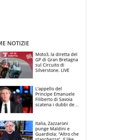
ME NOTIZIE
Moto3, la diretta del
GP di Gran Bretagna
sul Circuito di
Silverstone. LIVE
L'appello del
Principe Emanuele
Filiberto di Savoia
scatena i dubbi dei
tifosi: "E' una
trappola"
Italia, Zazzaroni
punge Maldini e
Guardiola: “Altro che
stanchezza”. Il like