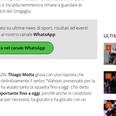
n si riscalda nemmeno e rimane a guardare (e
tch del Sinigaglia.
o su ultime news di sport, risultati ed eventi
ti al nostro canale
WhatsApp
ULTI
ra nel canale WhatsApp
DAZN,
Thiago Motta
glissa con una risposta che
definitivamente il serbo: “Vlahovic preservato per la
aiutato tanto la squadra fino a oggi. L’ho detto
mportante fino a oggi
, perché anche in condizioni
che per necessità, ha giocato e ha giocato con un