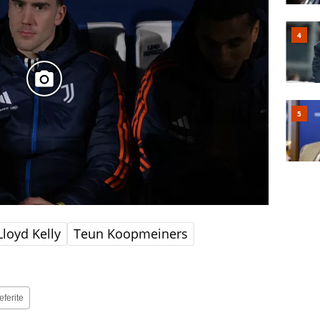
Lloyd Kelly
Teun Koopmeiners
eferite