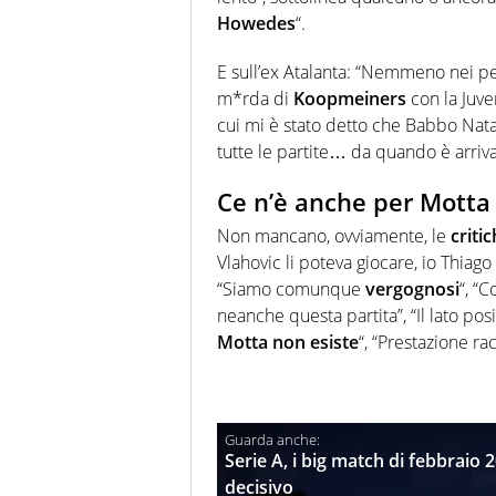
Howedes
“.
E sull’ex Atalanta: “
Nemmeno nei pegg
m*rda di
Koopmeiners
con la Juve
cui mi è stato detto che Babbo Nata
tutte le partite… da quando è arriv
Ce n’è anche per Motta
Non mancano, ovviamente, le
criti
Vlahovic li poteva giocare, io Thiago
“Siamo comunque
vergognosi
“, “
C
neanche questa partita”, “Il lato posi
Motta
non esiste
“, “Prestazione ra
Serie A, i big match di febbraio 
decisivo