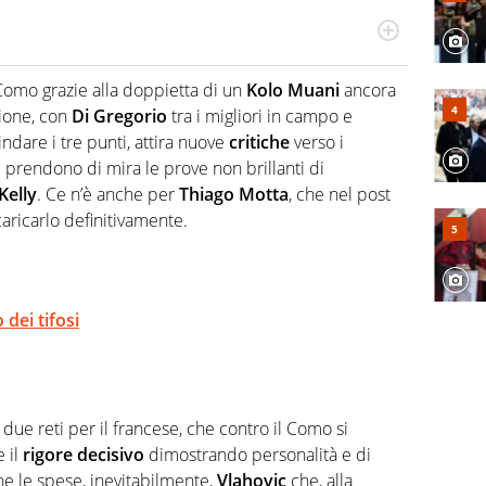
odo obiettivo e appassionato su tutto il mondo dello
 F1, Motomondiale ma anche tennis, volley, basket: su
 Como grazie alla doppietta di un
Kolo Muani
ancora
appassionati sanno che troveranno sempre copertura
zione, con
Di Gregorio
tra i migliori in campo e
squadra di Virgilio Sport è formata da giornalisti ed
gioco di rimessa quando intercettano le notizie e le
indare i tre punti, attira nuove
critiche
verso i
 nella costruzione dal basso quando creano contenuti
al prendono di mira le prove non brillanti di
Kelly
. Ce n’è anche per
Thiago Motta
, che nel post
caricarlo definitivamente.
dei tifosi
e due reti per il francese, che contro il Como si
 il
rigore decisivo
dimostrando personalità e di
rne le spese, inevitabilmente,
Vlahovic
che, alla