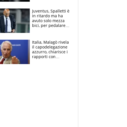
derubato, che
attacco all’Italia
Juventus, Spalletti è
in ritardo ma ha
avuto solo mezza
bici, per pedalare
serve altro: i nodi
cruciali
Italia, Malagò rivela
il capodelegazione
azzurro, chiarisce i
rapporti con
Mancini e Conte e si
schiera su caso
Infantino