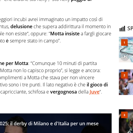
iori incubi avrei immaginato un impatto così di
ntus,
delusione
che supera addirittura il momento in
SP
le non esiste
“, oppure: “
Motta insiste
a fargli giocare
ato ė sempre stato in campo”.
che per Motta
: “Comunque 10 minuti di partita
 Motta non lo capisco proprio”, si legge e ancora:
omplimenti a
Motta
che stava per non vincere
tivo sono i tre punti. Il lato negativo è che
il gioco di
ccapricciante, schifosa e
vergognosa
della
Juve
“.
2025: il derby di Milano e d'Italia per un mese