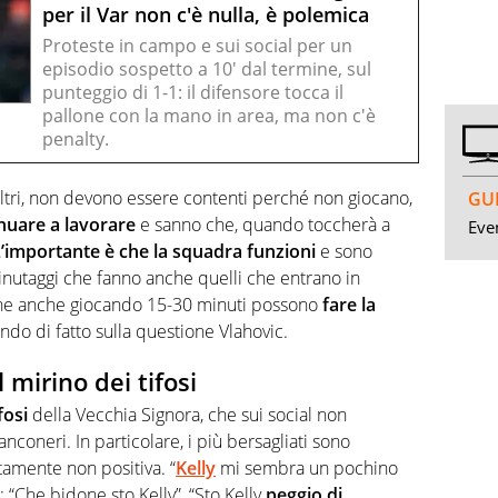
per il Var non c'è nulla, è polemica
Proteste in campo e sui social per un
episodio sospetto a 10' dal termine, sul
punteggio di 1-1: il difensore tocca il
pallone con la mano in area, ma non c'è
penalty.
li altri, non devono essere contenti perché non giocano,
GUI
nuare a lavorare
e sanno che, quando toccherà a
Even
’importante è che la squadra funzioni
e sono
minutaggi che fanno anche quelli che entrano in
che anche giocando 15-30 minuti possono
fare la
ando di fatto sulla questione Vlahovic.
mirino dei tifosi
fosi
della Vecchia Signora, che sui social non
nconeri. In particolare, i più bersagliati sono
rtamente non positiva. “
Kelly
mi sembra un pochino
: “Che bidone sto Kelly”, “Sto Kelly
peggio di