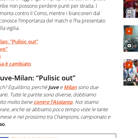
mbe non possono perdere punti per strada. I
rimonta contro il Como, mentre i bianconeri dal
conosce l’importanza del match e l’ha presentato
a vigilia.
an: "Pulisic out"
ivo"
i
osa è cambiato
uve-Milan: “Pulisic out”
ch? Equilibrio, perché
Juve
e
Milan
sono due
santi. Tutte le partite sono diverse, dobbiamo
atto molto bene
contro l’Atalanta
. Noi stiamo
orare, anche se abbiamo poco tempo viste le tante
o mese e nel prossimo tra Champions, campionato e
ao
.