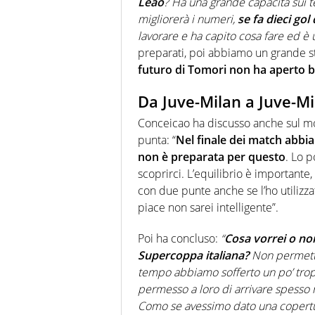
Leao
? Ha una grande capacità sui te
migliorerà i numeri,
se fa dieci gol
lavorare e ha capito cosa fare ed è 
preparati, poi abbiamo un grande s
futuro di Tomori non ha aperto 
Da Juve-Milan a Juve-Mi
Conceicao ha discusso anche sul mod
punta: “
Nel finale dei match abbia
non è preparata per questo
. Lo 
scoprirci. L’equilibrio è important
con due punte anche se l’ho utilizza
piace non sarei intelligente”.
Poi ha concluso:
“
Cosa vorrei o non
Supercoppa italiana?
Non permetter
tempo abbiamo sofferto un po’ trop
permesso a loro di arrivare spesso n
Como se avessimo dato una copertu