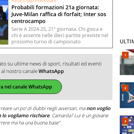
Forse ti può interessare
Probabili formazioni 21a giornata:
Juve-Milan raffica di forfait; Inter sos
centrocampo
Serie A 2024-25, 21° giornata. Chi gioca e
chi è assente nelle dieci partite previste nel
ULTI
prossimo turno di campionato
o su ultime news di sport, risultati ed eventi
ti al nostro canale
WhatsApp
ra nel canale WhatsApp
creare un po’ di dubbi negli avversari, ma
non voglio
on lo vogliamo rischiare
. Camarda? Lui è un giovane
orrere ma ha una buona base”.