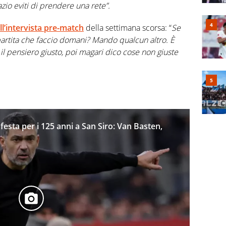
azio eviti di prendere una rete”.
ll’intervista pre-match
della settimana scorsa: “
Se
-partita che faccio domani? Mando qualcun altro. È
l pensiero giusto, poi magari dico cose non giuste
 festa per i 125 anni a San Siro: Van Basten,