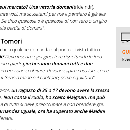
sul mercato? Una vittoria domani
(ride ndr).
tante voci, ma scusatemi per me il pensiero è già alla
. Se dico qualcosa o è qualcosa di non vero o un giro
la partita di domani”.
i Tomori
nche a qualche domanda dal punto di vista tattico:
GUI
i?
Devo inserire ogni giocatore rispettando le loro
Even
ano i piedi,
giocheranno domani tutti e due
.
ro possono coabitare, devono capire cosa fare con e
il freno a mano o il contrario, serve equilibrio”
.
ante,
un ragazzo di 35 o 17 devono avere la stessa
e.
Non conta il ruolo, ho scelto Maignan, ma può
a di tutto si deve preoccupare a non prendere gol.
rnandez uguale, ora ha superato anche Maldini
enarli.