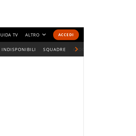
UIDA TV
ALTRO
ACCEDI
INDISPONIBILI
CALENDARI E CLASSIFICHE
SQUADRE
GIOCATORI SERIE A
ALTRI SPORT
MONDIALI 2026
OLIMPIADI
GOSSIP
LIFESTYLE