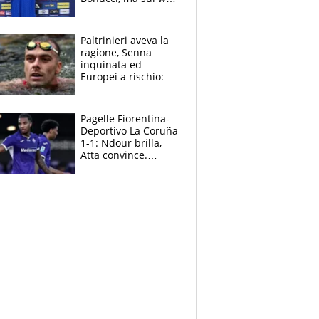
infuria la polemica
Paltrinieri aveva la
ragione, Senna
inquinata ed
Europei a rischio:
allenamenti fermi,
cosa succede
adesso
Pagelle Fiorentina-
Deportivo La Coruña
1-1: Ndour brilla,
Atta convince.
Pongracic rovina
tutto nel finale