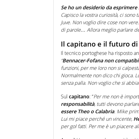
Se ho un desiderio da esprimere 
Capisco la vostra curiosità, ci sono 
Juve. Non voglio dire cose non vere
di parole… Allora meglio parlare del
Il capitano e il futuro d
Il tecnico portoghese ha risposto a
“
Bennacer-Fofana non compatibil
funzioni, per me loro non si calpest
Normalmente non dico chi gioca. Lo
senza palla. Non voglio che si abbia 
Sul
capitano
: “
Per me non è import
responsabilità
, tutti devono parlar
essere Theo o Calabria
. Mike prim
Lui mi piace perché un vincente,
He
per gol fatti. Per me è un piacere all