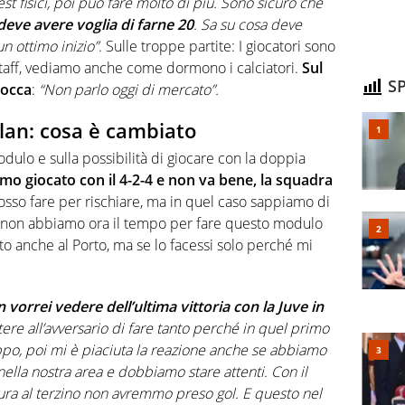
st fisici, poi può fare molto di più. Sono sicuro che
 deve avere voglia di farne 20
. Sa su cosa deve
un ottimo inizio”
. Sulle troppe partite: I giocatori sono
taff, vediamo anche come dormono i calciatori.
Sul
SP
bocca
:
“Non parlo oggi di mercato”.
lan: cosa è cambiato
ulo e sulla possibilità di giocare con la doppia
mo giocato con il 4-2-4 e non va bene, la squadra
posso fare per rischiare, ma in quel caso sappiamo di
e, non abbiamo ora il tempo per fare questo modulo
to anche al Porto, ma se lo facessi solo perché mi
 vorrei vedere dell’ultima vittoria con la Juve in
e all’avversario di fare tanto perché in quel primo
po, poi mi è piaciuta la reazione anche se abbiamo
ella nostra area e dobbiamo stare attenti. Con il
ra al terzino non avremmo preso gol. E questo nel