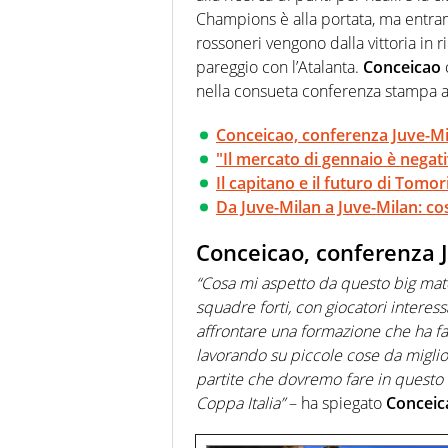
Champions è alla portata, ma entra
rossoneri vengono dalla vittoria in 
pareggio con l’Atalanta.
Conceicao
nella consueta conferenza stampa all
Conceicao, conferenza Juve-Mil
"Il mercato di gennaio è negat
Il capitano e il futuro di Tomor
Da Juve-Milan a Juve-Milan: c
Conceicao, conferenza J
“Cosa mi aspetto da questo big mat
squadre forti, con giocatori interes
affrontare una formazione che ha f
lavorando su piccole cose da migli
partite che dovremo fare in quest
Coppa Italia”
– ha spiegato
Conceic