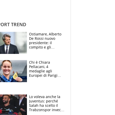
ORT TREND
Ostiamare, Alberto
De Rossi nuovo
presidente: il
compito e gli
obiettivi ricevuti dal
figlio Daniele
Chi è Chiara
Pellacani, 4
medaglie agli
Europei di Parigi
2026, papà
Giampaolo
giornalista, mamma
insegnante e il
Lo voleva anche la
fratello calciatore
Juventus: perché
Salah ha scelto il
Trabzonspor invece
di un top club