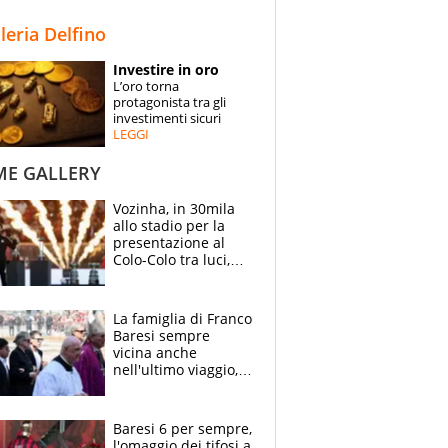
STORIE
lleria Delfino
SPECIALI
Investire in oro
L’oro torna
ESPERTI
protagonista tra gli
investimenti sicuri
LEGGI
CONTATTI
ME GALLERY
Vozinha, in 30mila
allo stadio per la
presentazione al
Colo-Colo tra luci,
spettacolo, elicotteri
e paracadutisti
La famiglia di Franco
Baresi sempre
vicina anche
nell'ultimo viaggio,
la moglie Maura, i
figli e i suoi cari
circondati
Baresi 6 per sempre,
dall'affetto dei tifosi
l'omaggio dei tifosi a