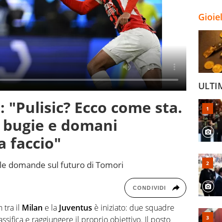
Gioie
ULTI
 "Pulisic? Ecco come sta.
o bugie e domani
a faccio"
alle domande sul futuro di Tomori
CONDIVIDI
 tra il
Milan
e la
Juventus
è iniziato: due squadre
lassifica e raggiungere il proprio obiettivo. Il posto