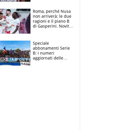
Roma, perché Nusa
non arriverà: le due
ragioni e il piano B
di Gasperini. Novità
su Pellegrini e
Cacciamani
Speciale
abbonamenti Serie
B: i numeri
aggiornati delle
venti squadre
cadette