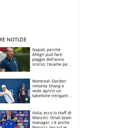
ME NOTIZIE
Napoli, perchè
Allegri può fare
peggio dell'anno
scorso: l'esame per
Manna, le colpe di
Conte e il gioco del
Monopoly
Montreal, Darderi
rimonta Shang e
vede aprirsi un
tabellone intrigante:
"Penso solo a
Borges, ma sono
felice del mio livello"
Italia, ecco lo staff di
Mancini: Oriali team
manager, c'è anche
Bonucci, ma sul web