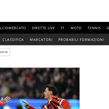
ALCIOMERCATO
DIRETTE LIVE
F1
MOTO
TENNIS
G
CLASSIFICA
MARCATORI
PROBABILI FORMAZIONI
eferite