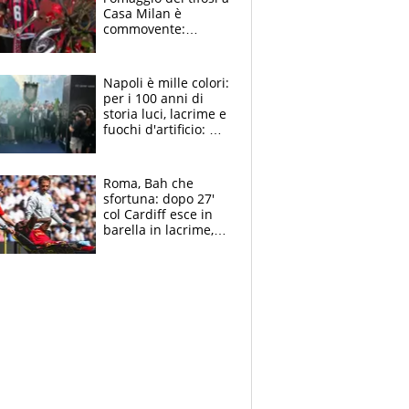
Casa Milan è
commovente:
maglie, bandiere,
sciarpe, lacrime e
bigliettini
Napoli è mille colori:
per i 100 anni di
storia luci, lacrime e
fuochi d'artificio: De
Laurentiis salta al
coro anti-Juve
Roma, Bah che
sfortuna: dopo 27'
col Cardiff esce in
barella in lacrime,
Dybala rigore da
schiaffi, i giallorossi
prendono 3 gol in
45'