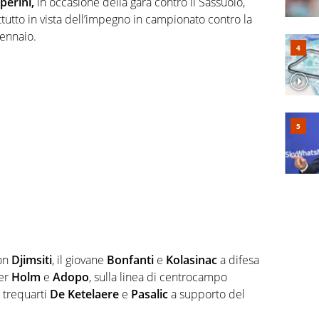
perini,
in occasione della gara contro il Sassuolo,
tutto in vista dell’impegno in campionato contro la
ennaio.
con
Djimsiti
, il giovane
Bonfanti
e
Kolasinac
a difesa
per
Holm
e
Adopo
, sulla linea di centrocampo
a trequarti
De
Ketelaere
e
Pasalic
a supporto del