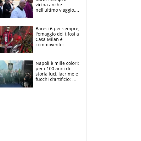
vicina anche
nell'ultimo viaggio,
la moglie Maura, i
figli e i suoi cari
circondati
Baresi 6 per sempre,
dall'affetto dei tifosi
l'omaggio dei tifosi a
Casa Milan è
commovente:
maglie, bandiere,
sciarpe, lacrime e
bigliettini
Napoli è mille colori:
per i 100 anni di
storia luci, lacrime e
fuochi d'artificio: De
Laurentiis salta al
coro anti-Juve