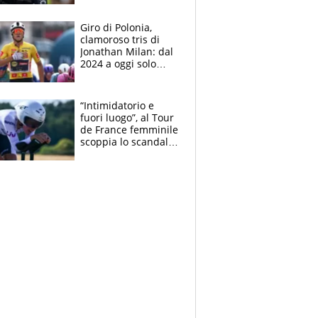
che beffa alla Vuelta
a Burgos
Giro di Polonia,
clamoroso tris di
Jonathan Milan: dal
2024 a oggi solo
Pogacar ha vinto più
di lui. Bene Romele
e Skerl
“Intimidatorio e
fuori luogo”, al Tour
de France femminile
scoppia lo scandalo:
un uomo controlla i
reggiseni delle
atlete