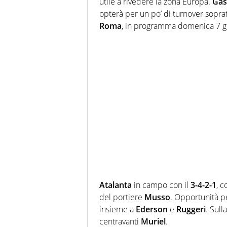
utile a rivedere la zona Europa.
Gas
opterà per un po’ di turnover soprat
Roma
, in programma domenica 7 g
Atalanta
in campo con il
3-4-2-1
, 
del portiere
Musso
. Opportunità 
insieme a
Ederson
e
Ruggeri
. Sull
centravanti
Muriel
.