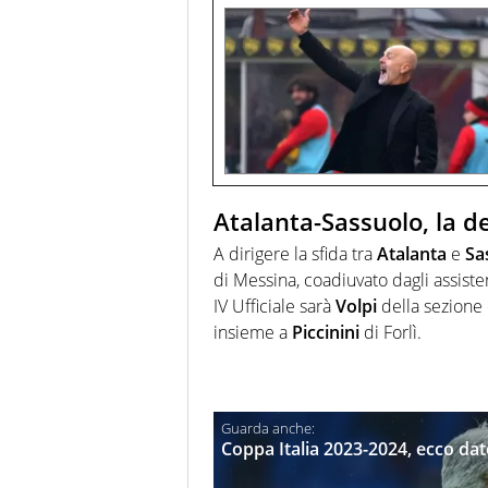
Atalanta-Sassuolo, la d
A dirigere la sfida tra
Atalanta
e
Sa
di Messina, coadiuvato dagli assiste
IV Ufficiale sarà
Volpi
della sezione 
insieme a
Piccinini
di Forlì.
Coppa Italia 2023-2024, ecco date