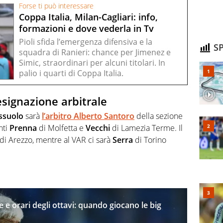
Forse ti può interessare
Coppa Italia, Milan-Cagliari: info,
formazioni e dove vederla in Tv
Pioli sfida l’emergenza difensiva e la
SP
squadra di Ranieri: chance per Jimenez e
Simic, straordinari per alcuni titolari. In
palio i quarti di Coppa Italia.
esignazione arbitrale
ssuolo
sarà
l’arbitro
Alberto
Santoro
della sezione
nti
Prenna
di Molfetta e
Vecchi
di Lamezia Terme. Il
di Arezzo, mentre al VAR ci sarà
Serra
di Torino
 e orari degli ottavi: quando giocano le big