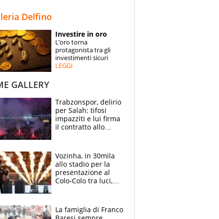
STORIE
lleria Delfino
SPECIALI
Investire in oro
L’oro torna
ESPERTI
protagonista tra gli
investimenti sicuri
LEGGI
CONTATTI
ME GALLERY
Trabzonspor, delirio
per Salah: tifosi
impazziti e lui firma
il contratto allo
stadio
Vozinha, in 30mila
allo stadio per la
presentazione al
Colo-Colo tra luci,
spettacolo, elicotteri
e paracadutisti
La famiglia di Franco
Baresi sempre