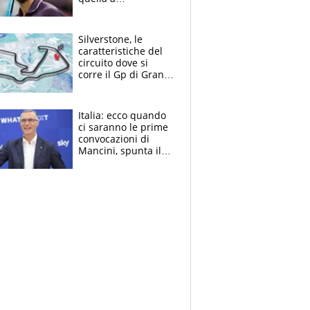
Washington: "Avrei
voluto spaccare
tutto"
Silverstone, le
caratteristiche del
circuito dove si
corre il Gp di Gran
Bretagna del
Motomondiale
Italia: ecco quando
ci saranno le prime
convocazioni di
Mancini, spunta il
nome di Bergomi