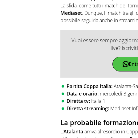
La sfida, come tutti i match del torne
Mediaset
. Dunque, il match tra gli
possibile seguirla anche in streami
Vuoi essere sempre aggiornat
live? Iscrivi
Ent
Partita Coppa Italia:
Atalanta-Sa
Data e orario:
mercoledì 3 genn
Diretta tv:
Italia 1
Diretta streaming:
Mediaset Infi
La probabile formazione
L’
Atalanta
arriva all’esordio in Cop