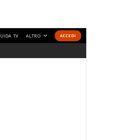
UIDA TV
ALTRO
ACCEDI
CALENDARI E CLASSIFICHE
ALTRI SPORT
MONDIALI 2026
OLIMPIADI
GOSSIP
LIFESTYLE