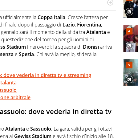
port: scrive di calcio giocato ma non rinuncia allo
 spesso si trovano risposte che il rettangolo verde non
na ufficialmente la
Coppa
Italia
. Cresce l’attesa per
di finale dopo il passaggio di
Lazio
,
Fiorentina
,
 gennaio sarà il momento della sfida tra
Atalanta
e
n quest’edizione del torneo per gli uomini di
ss
Stadium
i neroverdi: la squadra di
Dionisi
arriva
senza
e
Spezia
. Chi avrà la meglio, sfiderà la
: dove vederla in diretta tv e streaming
talanta
assuolo
ione arbitrale
assuolo: dove vederla in diretta tv
nno
Atalanta
e
Sassuolo
. La gara, valida per gli ottavi
cena al
Gewiss Stadium
e avrà fischio d’inizio alle 18.