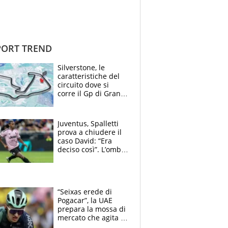
ORT TREND
Silverstone, le
caratteristiche del
circuito dove si
corre il Gp di Gran
Bretagna del
Motomondiale
Juventus, Spalletti
prova a chiudere il
caso David: “Era
deciso così”. L’ombra
di Zirkzee e la
sentenza dei tifosi
“Seixas erede di
Pogacar”, la UAE
prepara la mossa di
mercato che agita la
Francia. Ciccone,