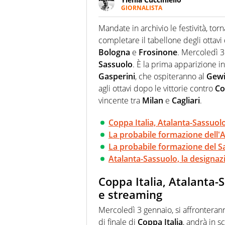
GIORNALISTA
Appassionatissima di tutto lo s
sguardo sull'extra campo, dove
Mandate in archivio le festività, tor
riesce a restituire
completare il tabellone degli ottavi 
Bologna
e
Frosinone
. Mercoledì 3
Sassuolo
. È la prima apparizione i
Gasperini
, che ospiteranno al
Gewi
agli ottavi dopo le vittorie contro
Co
vincente tra
Milan
e
Cagliari
.
Coppa Italia, Atalanta-Sassuolo
La probabile formazione dell'A
La probabile formazione del S
Atalanta-Sassuolo, la designaz
Coppa Italia, Atalanta-S
e streaming
Mercoledì 3 gennaio, si affrontera
di finale di
Coppa
Italia
, andrà in s