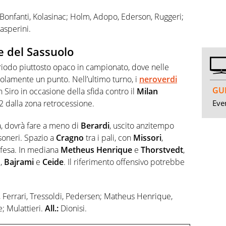
 Bonfanti, Kolasinac; Holm, Adopo, Ederson, Ruggeri;
sperini.
e del Sassuolo
riodo piuttosto opaco in campionato, dove nelle
olamente un punto. Nell’ultimo turno, i
neroverdi
GUI
 Siro in occasione della sfida contro il
Milan
Even
2 dalla zona retrocessione.
ta, dovrà fare a meno di
Berardi
, uscito anzitempo
soneri. Spazio a
Cragno
tra i pali, con
Missori
,
ifesa. In mediana
Metheus
Henrique
e
Thorstvedt
,
o
,
Bajrami
e
Ceide
. Il riferimento offensivo potrebbe
, Ferrari, Tressoldi, Pedersen; Matheus Henrique,
e; Mulattieri.
All.:
Dionisi.