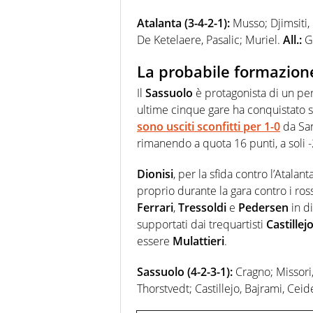
Atalanta (3-4-2-1):
Musso; Djimsiti,
De Ketelaere, Pasalic; Muriel.
All.:
Ga
La probabile formazion
Il
Sassuolo
è protagonista di un pe
ultime cinque gare ha conquistato s
sono usciti sconfitti per 1-0
da San
rimanendo a quota 16 punti, a soli -
Dionisi
, per la sfida contro l’Atalan
proprio durante la gara contro i ros
Ferrari
,
Tressoldi
e
Pedersen
in d
supportati dai trequartisti
Castillej
essere
Mulattieri
.
Sassuolo (4-2-3-1):
Cragno; Missori
Thorstvedt; Castillejo, Bajrami, Ceid