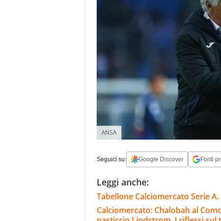
ANSA
Seguici su:
Google Discover
Fonti pr
Leggi anche:
Tabellone Calciomercato Serie A. 
Calciomercato: Chalobah al Como, 
pasticcio Lindstrom. I riflessi sul