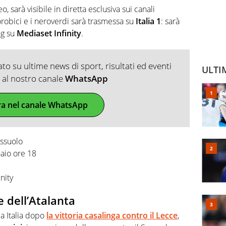
o, sarà visibile in diretta esclusiva sui canali
 orobici e i neroverdi sarà trasmessa su
Italia 1
: sarà
ng su
Mediaset
Infinity
.
o su ultime news di sport, risultati ed eventi
ULTI
ti al nostro canale
WhatsApp
ra nel canale WhatsApp
ssuolo
aio ore 18
nity
 dell’Atalanta
pa Italia dopo
la vittoria casalinga contro il
Lecce
,