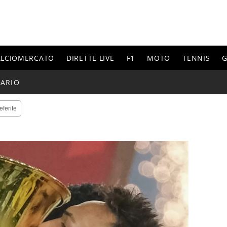
ALCIOMERCATO
DIRETTE LIVE
F1
MOTO
TENNIS
G
ARIO
eferite