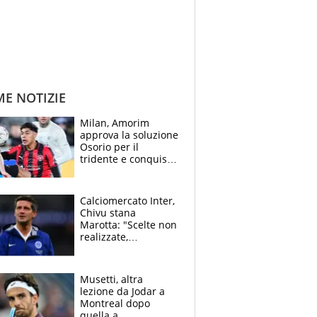
ME NOTIZIE
Milan, Amorim
approva la soluzione
Osorio per il
tridente e conquista
Jashari: la frecciata
dello svizzero all'ex
Allegri
Calciomercato Inter,
Chivu stana
Marotta: "Scelte non
realizzate,
dobbiamo
completare la
squadra"
Musetti, altra
lezione da Jodar a
Montreal dopo
quella a