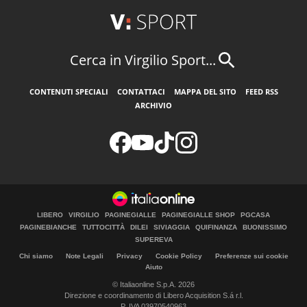
Cerca in Virgilio Sport...
CONTENUTI SPECIALI
CONTATTACI
MAPPA DEL SITO
FEED RSS
ARCHIVIO
LIBERO
VIRGILIO
PAGINEGIALLE
PAGINEGIALLE SHOP
PGCASA
PAGINEBIANCHE
TUTTOCITTÀ
DILEI
SIVIAGGIA
QUIFINANZA
BUONISSIMO
SUPEREVA
Chi siamo
Note Legali
Privacy
Cookie Policy
Preferenze sui cookie
Aiuto
© Italiaonline S.p.A. 2026
Direzione e coordinamento di Libero Acquisition S.á r.l.
P. IVA 03970540963