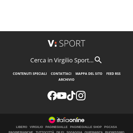
Cerca in Virgilio Sport...
CONTENUTI SPECIALI
CONTATTACI
MAPPA DEL SITO
FEED RSS
ARCHIVIO
LIBERO
VIRGILIO
PAGINEGIALLE
PAGINEGIALLE SHOP
PGCASA
PAGINEBIANCHE
TUTTOCITTÀ
DILEI
SIVIAGGIA
QUIFINANZA
BUONISSIMO