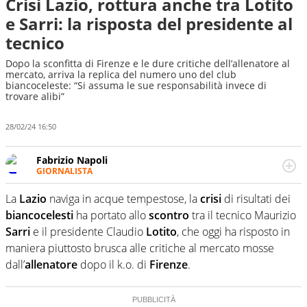
Crisi Lazio, rottura anche tra Lotito
e Sarri: la risposta del presidente al
tecnico
Dopo la sconfitta di Firenze e le dure critiche dell’allenatore al
mercato, arriva la replica del numero uno del club
biancoceleste: “Si assuma le sue responsabilità invece di
trovare alibi”
28/02/24 16:50
Fabrizio Napoli
GIORNALISTA
Giornalista professionista, per Virgilio Sport segue anche
il calcio ma è con la pallanuoto che esalta competenze e
La
Lazio
naviga in acque tempestose, la
crisi
di risultati dei
passioni. Cura la comunicazione di HaBaWaBa, il più
biancocelesti
ha portato allo
scontro
tra il tecnico Maurizio
grande festival di waterpolo per bambini al mondo
Sarri
e il presidente Claudio
Lotito
, che oggi ha risposto in
maniera piuttosto brusca alle critiche al mercato mosse
dall’
allenatore
dopo il k.o. di
Firenze
.