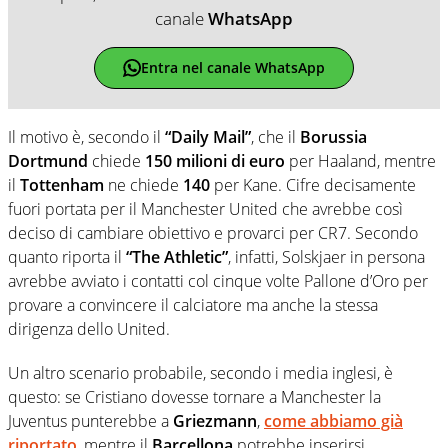
canale
WhatsApp
Entra nel canale WhatsApp
Il motivo è, secondo il
“Daily Mail”
, che il
Borussia
Dortmund
chiede
150 milioni di euro
per Haaland, mentre
il
Tottenham
ne chiede
140
per Kane. Cifre decisamente
fuori portata per il Manchester United che avrebbe così
deciso di cambiare obiettivo e provarci per CR7. Secondo
quanto riporta il
“The Athletic”
, infatti, Solskjaer in persona
avrebbe avviato i contatti col cinque volte Pallone d’Oro per
provare a convincere il calciatore ma anche la stessa
dirigenza dello United.
Un altro scenario probabile, secondo i media inglesi, è
questo: se Cristiano dovesse tornare a Manchester la
Juventus punterebbe a
Griezmann
,
come abbiamo già
riportato
, mentre il
Barcellona
potrebbe inserirsi