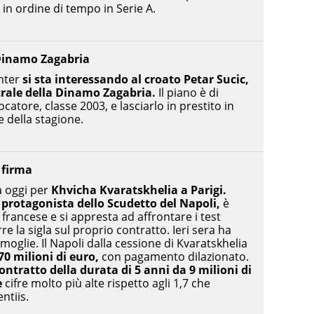
o in ordine di tempo in Serie A.
 Dinamo Zagabria
’Inter
si sta interessando al croato Petar Sucic,
rale della Dinamo Zagabria.
Il piano è di
ocatore, classe 2003, e lasciarlo in prestito in
e della stagione.
e firma
a oggi per
Khvicha Kvaratskhelia a Parigi.
 protagonista dello Scudetto del Napoli,
è
e francese e si appresta ad affrontare i test
e la sigla sul proprio contratto. Ieri sera ha
 moglie. Il Napoli dalla cessione di Kvaratskhelia
70 milioni di euro,
con pagamento dilazionato.
ontratto della durata di 5 anni da 9 milioni di
e
cifre molto più alte rispetto agli 1,7 che
ntiis.