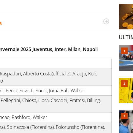
R
2007, scrive per curiosità personale e necessità:
 e dei suoi protagonisti, concedendosi innocenti evasioni
ULTI
format. Un tempo ala destra, oggi si sente a suo agio nel
fica riservata dei migliori 5 calciatori di sempre.
nvernale 2025 Juventus, Inter, Milan, Napoli
 Raspadori, Alberto Costa(ufficiale), Araujo, Kolo
ko
, Perez, Silvetti, Sucic, Juma Bah, Walker
 Pellegrini, Chiesa, Hasa, Casadei, Frattesi, Billing,
incao, Rashford, Walker
), Spinazzola (Fiorentina), Folorunsho (Fiorentina),