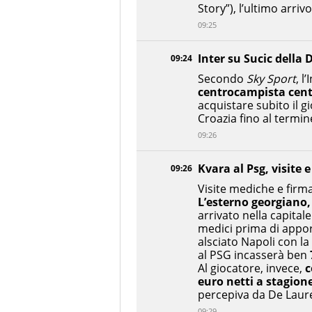
Story”), l’ultimo arriv
09:25
Inter su Sucic della
09:24
Secondo
Sky Sport
, l
centrocampista cent
acquistare subito il gi
Croazia fino al termin
09:26
Kvara al Psg, visite 
09:26
Visite mediche e firm
L’esterno georgiano,
arrivato nella capital
medici prima di apporr
alsciato Napoli con la
al PSG incasserà ben
Al giocatore, invece,
c
euro netti a stagion
percepiva da De Laure
09:29