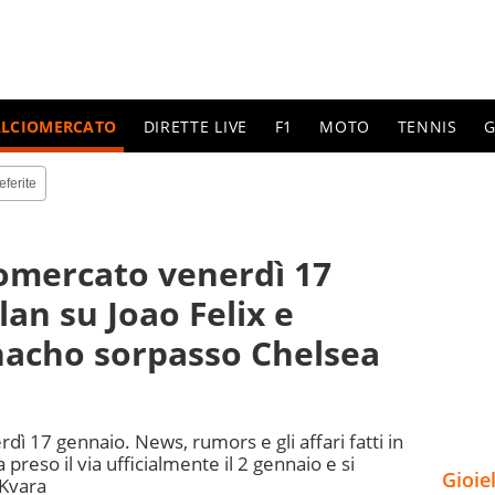
ALCIOMERCATO
DIRETTE LIVE
F1
MOTO
TENNIS
G
eferite
ciomercato venerdì 17
an su Joao Felix e
nacho sorpasso Chelsea
rdì 17 gennaio. News, rumors e gli affari fatti in
preso il via ufficialmente il 2 gennaio e si
Gioie
 Kvara