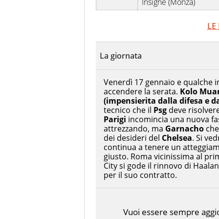
Insigne (Monza)
LE
La giornata
Venerdì 17 gennaio e qualche 
accendere la serata.
Kolo Mua
(impensierita dalla difesa e d
tecnico che il
Psg
deve risolvere
Parigi
incomincia una nuova fase
attrezzando, ma
Garnacho
che 
dei desideri del
Chelsea
. Si ve
continua a tenere un atteggiam
giusto. Roma vicinissima al pr
City si gode il rinnovo di Haal
per il suo contratto.
Vuoi essere sempre aggior