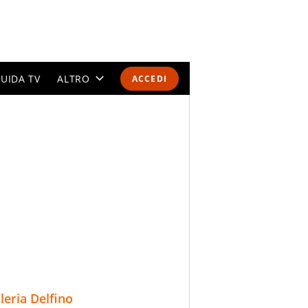
UIDA TV
ALTRO
ACCEDI
CALENDARI E CLASSIFICHE
ALTRI SPORT
MONDIALI 2026
OLIMPIADI
GOSSIP
LIFESTYLE
lleria Delfino