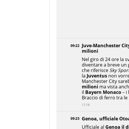
Juve-Manchester City
09:22
milioni
Nel giro di 24 ore la s
diventare a breve un 
che riferisce
Sky Spor
la
Juventus
non vorre
Manchester City sareb
milioni
ma vista anche
il
Bayern Monaco
– i
Braccio di ferro tra le
17:18
Genoa, ufficiale Oto
09:23
Ufficiale al
Genoa il d