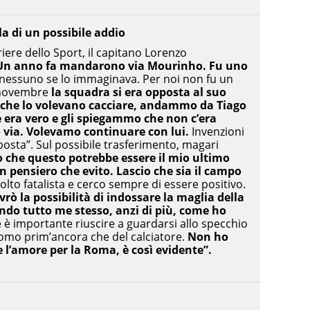
la di un possibile addio
riere dello Sport, il capitano Lorenzo
Un anno fa mandarono via Mourinho. Fu uno
 nessuno se lo immaginava. Per noi non fu un
 novembre
la squadra si era opposta al suo
che lo volevano cacciare, andammo da Tiago
e era vero e gli spiegammo che non c’era
 via. Volevamo continuare con lui.
Invenzioni
isposta”. Sul possibile trasferimento, magari
 che questo potrebbe essere il mio ultimo
 pensiero che evito. Lascio che sia il campo
olto fatalista e cerco sempre di essere positivo.
vrò la possibilità di indossare la maglia della
do tutto me stesso, anzi di più, come ho
è importante riuscire a guardarsi allo specchio
’uomo prim’ancora che del calciatore.
Non ho
e l’amore per la Roma, è così evidente”.