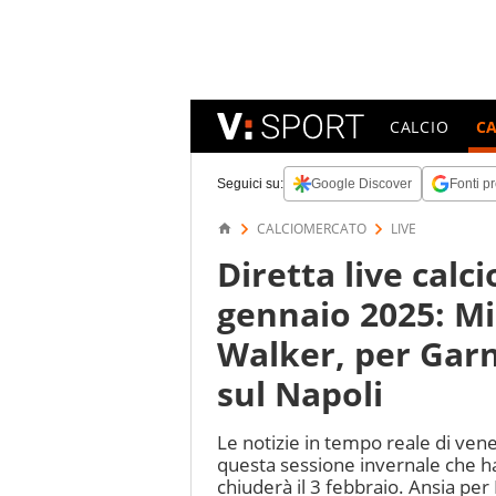
CALCIO
C
Seguici su:
Google Discover
Fonti pr
CALCIOMERCATO
LIVE
Diretta live cal
gennaio 2025: Mil
Walker, per Gar
sul Napoli
Le notizie in tempo reale di vene
questa sessione invernale che ha 
chiuderà il 3 febbraio. Ansia per