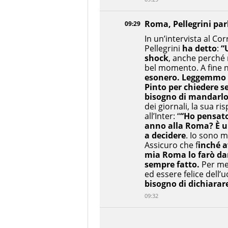
Roma, Pellegrini par
09:29
In un’intervista al Cor
Pellegrini
ha detto
:
“
shock
, anche perché
bel momento. A fine
esonero. Leggemmo 
Pinto per chiedere s
bisogno di mandarlo
dei giornali, la sua r
all’Inter: “
“Ho pensato
anno alla Roma? È un
a decidere
. Io sono m
Assicuro che f
inché a
mia Roma lo farò dan
sempre fatto.
Per me 
ed essere felice dell
bisogno di dichiarar
09:32