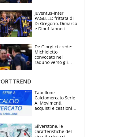
manager, amico e
capofamiglia
Juventus-Inter
PAGELLE: frittata di
Di Gregorio, Dimarco
e Diouf fanno i
bianconeri piccoli
piccoli, Ylildiz
scompare, Kolo fa
De Giorgi ci crede:
sperare
Michieletto
convocato nel
raduno verso gli
Europei. A sorpresa
torna Rychlicki
ORT TREND
Tabellone
Calciomercato Serie
A. Movimenti,
acquisti e cessioni:
estate 2026-27
Silverstone, le
caratteristiche del
circuito dove si