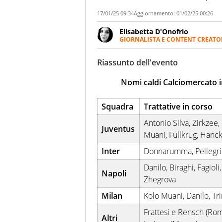
17/01/25 09:34
Aggiornamento:
01/02/25 00:26
Elisabetta D'Onofrio
GIORNALISTA E CONTENT CREATO
Giornalista professionista dal 
soprattutto di calcio, di sport
Riassunto dell'evento
nell'ambito della creazione di 
ruolo di libero. Cura una classi
Nomi caldi Calciomercato i
Squadra
Trattative in corso
Antonio Silva, Zirkzee,
Juventus
Muani, Fullkrug, Hanc
Inter
Donnarumma, Pellegrini
Danilo, Biraghi, Fagioli,
Napoli
Zhegrova
Milan
Kolo Muani, Danilo, Tr
Frattesi e Rensch (Roma
Altri