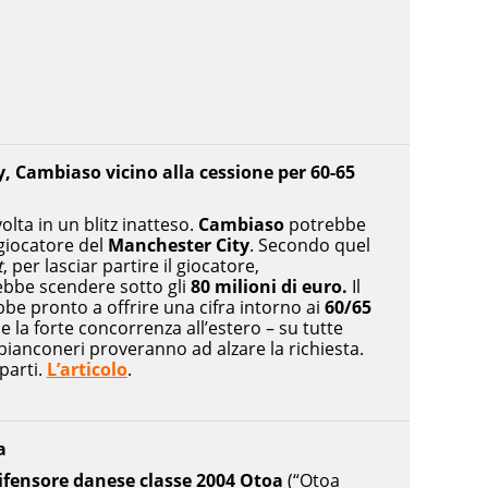
, Cambiaso vicino alla cessione per 60-65
volta in un blitz inatteso.
Cambiaso
potrebbe
giocatore del
Manchester
City
. Secondo quel
t
, per lasciar partire il giocatore,
bbe scendere sotto gli
80 milioni di euro.
Il
be pronto a offrire una cifra intorno ai
60/65
 la forte concorrenza all’estero – su tutte
 bianconeri proveranno ad alzare la richiesta.
 parti.
L’articolo
.
a
ifensore danese classe 2004 Otoa
(“Otoa