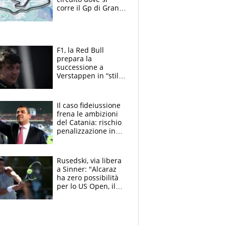
corre il Gp di Gran
Bretagna del
Motomondiale
F1, la Red Bull
prepara la
successione a
Verstappen in “stile
Antonelli”. Colapinto
derubato, che
attacco all’Italia
Il caso fideiussione
frena le ambizioni
del Catania: rischio
penalizzazione in
classifica, cosa
succede?
Rusedski, via libera
a Sinner: "Alcaraz
ha zero possibilità
per lo US Open, il
2026 forse è gà
finito per lui"