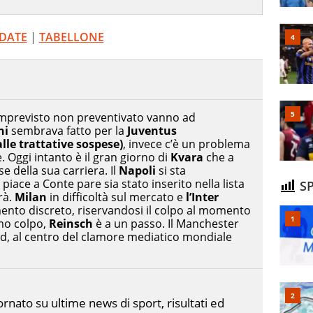
 DATE
|
TABELLONE
imprevisto non preventivato vanno ad
ni
sembrava fatto per la
Juventus
alle trattative sospese)
, invece c’è un problema
. Oggi intanto è il gran giorno di
Kvara
che a
 della sua carriera. Il
Napoli
si sta
piace a Conte pare sia stato inserito nella lista
SP
drà.
Milan
in difficoltà sul mercato e
l’Inter
ento discreto, riservandosi il colpo al momento
imo colpo,
Reinsch
è a un passo. Il Manchester
and, al centro del clamore mediatico mondiale
nato su ultime news di sport, risultati ed