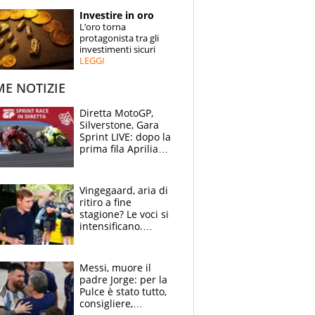
STORIE
Investire in oro
L’oro torna
SPECIALI
protagonista tra gli
investimenti sicuri
LEGGI
ESPERTI
ME NOTIZIE
CONTATTI
Diretta MotoGP,
Silverstone, Gara
Sprint LIVE: dopo la
prima fila Aprilia
cerca il colpaccio
Vingegaard, aria di
ritiro a fine
stagione? Le voci si
intensificano.
Pogacar, niente
Sanremo nel 2027:
vuole la Roubaix
Messi, muore il
padre Jorge: per la
Pulce è stato tutto,
consigliere,