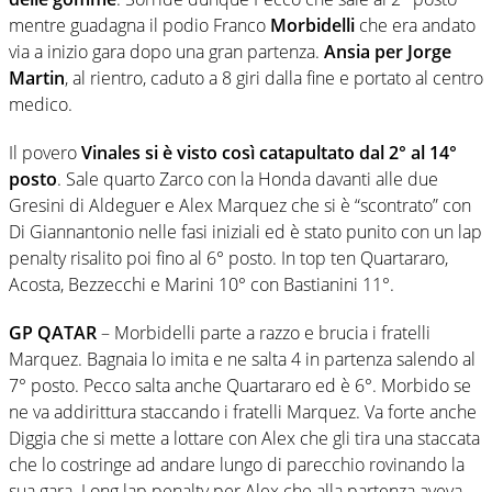
mentre guadagna il podio Franco
Morbidelli
che era andato
via a inizio gara dopo una gran partenza.
Ansia per Jorge
Martin
, al rientro, caduto a 8 giri dalla fine e portato al centro
medico.
Il povero
Vinales si è visto così catapultato dal 2° al 14°
posto
. Sale quarto Zarco con la Honda davanti alle due
Gresini di Aldeguer e Alex Marquez che si è “scontrato” con
Di Giannantonio nelle fasi iniziali ed è stato punito con un lap
penalty risalito poi fino al 6° posto. In top ten Quartararo,
Acosta, Bezzecchi e Marini 10° con Bastianini 11°.
GP QATAR
– Morbidelli parte a razzo e brucia i fratelli
Marquez. Bagnaia lo imita e ne salta 4 in partenza salendo al
7° posto. Pecco salta anche Quartararo ed è 6°. Morbido se
ne va addirittura staccando i fratelli Marquez. Va forte anche
Diggia che si mette a lottare con Alex che gli tira una staccata
che lo costringe ad andare lungo di parecchio rovinando la
sua gara. Long lap penalty per Alex che alla partenza aveva