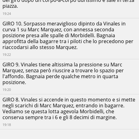
del giro dopo un corpo-a-corpo durissimo e sale in terza
piazza.
19:24
GIRO 10. Sorpasso meraviglioso dipinto da Vinales in
curva 1 su Marc Marquez, con annessa seconda
posizione presa alle spalle di Morbidelli. Bagnaia
approfitta della bagarre tra i piloti che lo precedono per
riaccodarsi allo stesso Marquez.
19:22
GIRO 9. Vinales tiene altissima la pressione su Marc
Marquez, senza però riuscire a trovare lo spazio per
l'affondo. Bagnaia perde qualche metro in quarta
posizione.
19:20
GIRO 8. Vinales si accende in questo momento e si mette
negli scarichi di Marc Marquez, entrando in bagarre.
Vediamo se questa lotta agevola Morbidelli, che
conserva sempre tra i 6 e gli 8 decimi di margine.
19:18