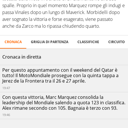
spalle. Proprio in quel momento Marquez rompe gli indugi e
passa Vinales dopo un lungo di Maverick. Morbidelli dopo
aver sognato la vittoria e forse esagerato, viene passato
anche da Zarco ma lo ripassa chiudendo quarto.
GP
CRONACA
GRIGLIA DI PARTENZA
CLASSIFICHE
CIRCUITO
PILOTI
Posizioni
del
Qatar
-
Cronaca in diretta
Lusail
International
Per questo appuntamento con il weekend del Qatar è
Circuit
tutto! Il MotoMondiale prosegue con la quinta tappa a
13/04/2025
Jerez de la Frontera tra il 26 e 27 aprile.
19:47
Con questa vittoria, Marc Marquez consolida la
leadership del Mondiale salendo a quota 123 in classifica.
Alex rimane secondo con 105. Bagnaia è terzo con 93.
19:46