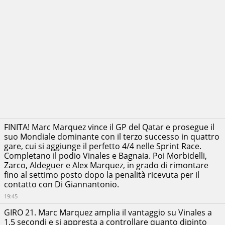
Altri
dati:
Ora
inizio:
19:00
Circuito:
Lusail
International
Circuit
FINITA! Marc Marquez vince il GP del Qatar e prosegue il
suo Mondiale dominante con il terzo successo in quattro
Città:
gare, cui si aggiunge il perfetto 4/4 nelle Sprint Race.
Lusail
Completano il podio Vinales e Bagnaia. Poi Morbidelli,
Nazione:
Zarco, Aldeguer e Alex Marquez, in grado di rimontare
Qatar
fino al settimo posto dopo la penalità ricevuta per il
Numero
contatto con Di Giannantonio.
di
19:45
giri:
21
GIRO 21. Marc Marquez amplia il vantaggio su Vinales a
1.5 secondi e si appresta a controllare quanto dipinto
Lunghezza