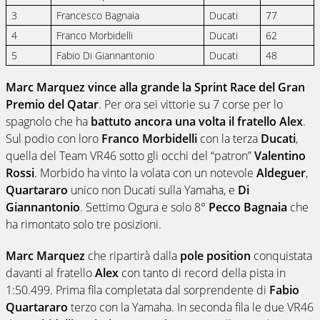
3
Francesco Bagnaia
Ducati
77
4
Franco Morbidelli
Ducati
62
5
Fabio Di Giannantonio
Ducati
48
Marc Marquez
vince alla grande la Sprint Race del Gran
Premio del Qatar
. Per ora sei vittorie su 7 corse per lo
spagnolo che ha
battuto ancora una volta il fratello Alex
.
Sul podio con loro
Franco Morbidelli
con la terza
Ducati
,
quella del Team VR46 sotto gli occhi del “patron”
Valentino
Rossi
. Morbido ha vinto la volata con un notevole
Aldeguer
,
Quartararo
unico non Ducati sulla Yamaha, e
Di
Giannantonio
. Settimo Ogura e solo 8°
Pecco Bagnaia
che
ha rimontato solo tre posizioni.
Marc Marquez
che ripartirà dalla
pole position
conquistata
davanti al fratello
Alex
con tanto di record della pista in
1:50.499. Prima fila completata dal sorprendente di
Fabio
Quartararo
terzo con la Yamaha. In seconda fila le due VR46