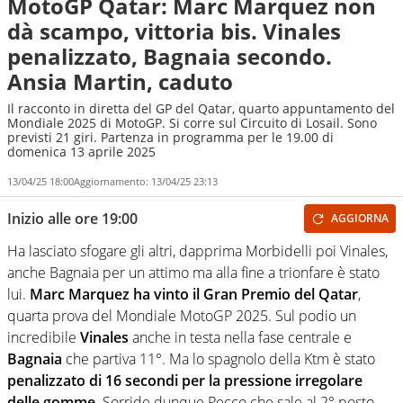
MotoGP Qatar: Marc Marquez non
dà scampo, vittoria bis. Vinales
penalizzato, Bagnaia secondo.
Ansia Martin, caduto
Il racconto in diretta del GP del Qatar, quarto appuntamento del
Mondiale 2025 di MotoGP. Si corre sul Circuito di Losail. Sono
previsti 21 giri. Partenza in programma per le 19.00 di
domenica 13 aprile 2025
13/04/25 18:00
Aggiornamento:
13/04/25 23:13
Inizio alle ore 19:00
AGGIORNA
Ha lasciato sfogare gli altri, dapprima Morbidelli poi Vinales,
anche Bagnaia per un attimo ma alla fine a trionfare è stato
lui.
Marc Marquez ha vinto il Gran Premio del Qatar
,
quarta prova del Mondiale MotoGP 2025. Sul podio un
incredibile
Vinales
anche in testa nella fase centrale e
Bagnaia
che partiva 11°. Ma lo spagnolo della Ktm è stato
penalizzato di 16 secondi per la pressione irregolare
delle gomme
. Sorride dunque Pecco che sale al 2° posto