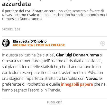
azzardata
Il portiere del PSG è stato ancora una volta scartato a favore di
Navas, l'eterno rivale tra i pali. Pochettino ha scelto e conferma i
rumors su Donnarumma
09/05/22 12:35
Elisabetta D'Onofrio
GIORNALISTA E CONTENT CREATOR
Giornalista professionista dal 2007, scrive per curiosità
personale e necessità: soprattutto di calcio, di sport e dei
In questa solitudine (calcistica),
Gianluigi Donnarumma
si
suoi protagonisti, concedendosi innocenti evasioni
ritrova a rammendare quell’insieme di risultati eccezionali,
nell'ambito della creazione di format. Un tempo ala
sul piano fisico e delle statistiche, che si annoverano in un
destra, oggi si sente a suo agio nel ruolo di libero. Cura
curriculum esemplare fino al suo trasferimento al PSG, con
una classifica riservata dei migliori 5 calciatori di sempre.
una stagione imperfetta, stretta tra la rivalità con
Navas
, le
preferenze di Pochettino e quelle
innegabili papere
che ne
hanno segnato l’esordio in Francia.