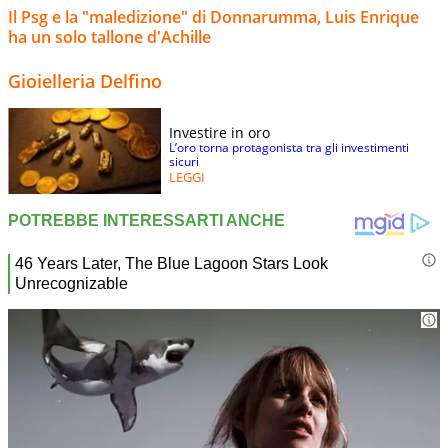
Il Psg e la "maledizione" di Donnarumma, Luis Enrique
ha un solo tallone d'Achille
Gioielleria Delfino
Investire in oro
L’oro torna protagonista tra gli investimenti
sicuri
LEGGI