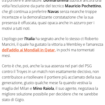
tra portiere e allenatore.
Donnarumma
subisce ancora una
volta l’esclusione da parte del tecnico
Mauricio Pochettino
,
che gli continua a preferire
Navas
senza neanche troppe
incertezze e la demoralizzante constatazione che la sua
presenza è offuscata, quasi opaca anche in azzurro per i
motivi a tutti noti.
L’epilogo per
l’Italia
ha segnato anche lo stesso ct Roberto
Mancini, il quale ha gustato la vittoria a Wembley e l’amarezza
dell’addio ai Mondiali in Qatar,
in pochi ma tormentati
mesi.
Certo è che, poi, anche la sua assenza nel pari del PSG
contro il Troyes in un match non esattamente decisivo, non
contribuisce a risollevare il portiere più acclamato della sua
generazione, giusto qualche mese fa quando vestiva la
maglia del Milan e
Mino Raiola
, il suo agente, negoziava la
migliore soluzione possibile per decidere che ne sarebbe
stato di Gigio.