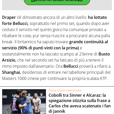
Draper
s’è dimostrato ancora di un altro livello:
ha lottato
forte
Bellucci,
soprattutto nel primo set, quando dopo aver
ceduto il servizio nel quinto gioco ha comunque provato a
ribaltare le cose, pur senza riuscire a procurarsi alcuna palla
break. Il britannico ha saputo trovare
grande continuità al
servizio (90% di punti vinti con la prima)
e
sostanzialmente non ha lasciato scampo al 23enne di
Busto
Arsizio,
che nel secondo set ha faticato di più a tenere il
ritmo imposto dall’avversario. Ora
Bellucci
proverà a rifarsi a
Shanghai,
desideroso di entrare nel tabellone principali del
Masters 1000 cinese per continuare la propria scalata ATP.
Forse ti può interessare
Cobolli tra Sinner e Alcaraz: la
spiegazione stizzita sulla frase a
Carlos che aveva scatenato i fan
di Jannik