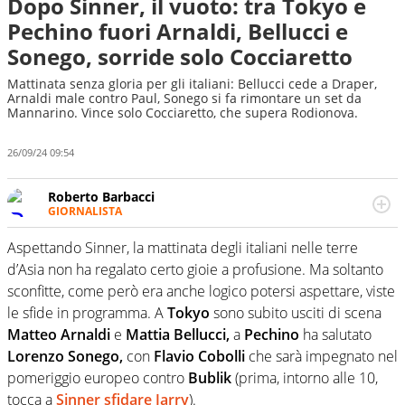
Dopo Sinner, il vuoto: tra Tokyo e
Pechino fuori Arnaldi, Bellucci e
Sonego, sorride solo Cocciaretto
Mattinata senza gloria per gli italiani: Bellucci cede a Draper,
Arnaldi male contro Paul, Sonego si fa rimontare un set da
Mannarino. Vince solo Cocciaretto, che supera Rodionova.
26/09/24 09:54
Roberto Barbacci
GIORNALISTA
Giornalista (pubblicista) sportivo a tutto campo, è il
tuttologo di Virgilio Sport. Provate a chiedergli di boxe, di
Aspettando Sinner, la mattinata degli italiani nelle terre
scherma, di volley o di curling: ve ne farà innamorare
d’Asia non ha regalato certo gioie a profusione. Ma soltanto
sconfitte, come però era anche logico potersi aspettare, viste
le sfide in programma. A
Tokyo
sono subito usciti di scena
Matteo Arnaldi
e
Mattia Bellucci,
a
Pechino
ha salutato
Lorenzo Sonego,
con
Flavio Cobolli
che sarà impegnato nel
pomeriggio europeo contro
Bublik
(prima, intorno alle 10,
tocca a
Sinner sfidare Jarry
).