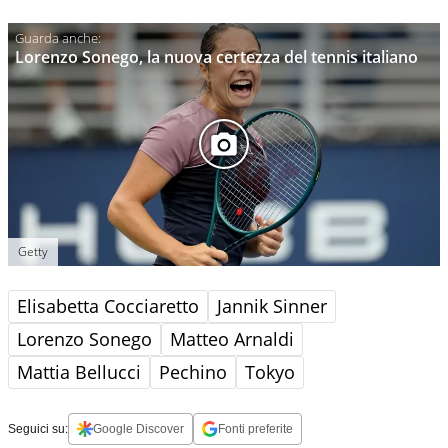
Lorenzo Sonego, la nuova certezza del tennis italiano
Getty
Elisabetta Cocciaretto
Jannik Sinner
Lorenzo Sonego
Matteo Arnaldi
Mattia Bellucci
Pechino
Tokyo
Seguici su:
Google Discover
Fonti preferite