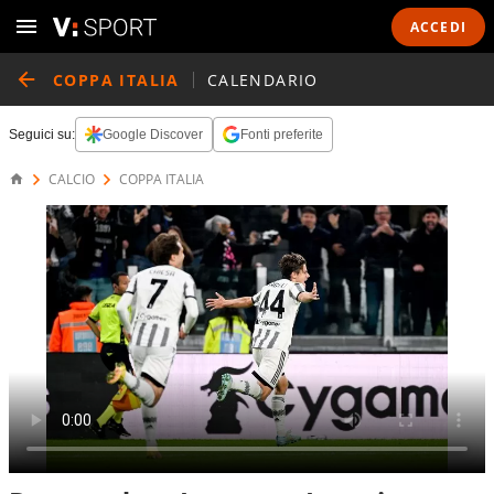
ACCEDI
COPPA ITALIA
CALENDARIO
Seguici su:
Google Discover
Fonti preferite
CALCIO
COPPA ITALIA