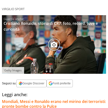
VIRGILIO SPORT
Cristiano Ronaldo, storia di CR7: foto, record, Juve e
curiosità
Getty Images
Seguici su:
Google Discover
Fonti preferite
Leggi anche:
Mondiali, Messi e Ronaldo erano nel mirino dei terroristi:
pronte bombe contro la Pulce