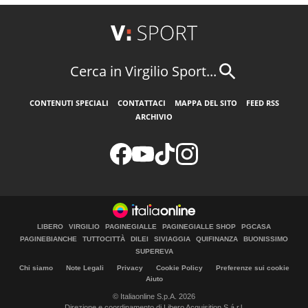
Cerca in Virgilio Sport...
CONTENUTI SPECIALI
CONTATTACI
MAPPA DEL SITO
FEED RSS
ARCHIVIO
LIBERO
VIRGILIO
PAGINEGIALLE
PAGINEGIALLE SHOP
PGCASA
PAGINEBIANCHE
TUTTOCITTÀ
DILEI
SIVIAGGIA
QUIFINANZA
BUONISSIMO
SUPEREVA
Chi siamo
Note Legali
Privacy
Cookie Policy
Preferenze sui cookie
Aiuto
© Italiaonline S.p.A. 2026
Direzione e coordinamento di Libero Acquisition S.á r.l.