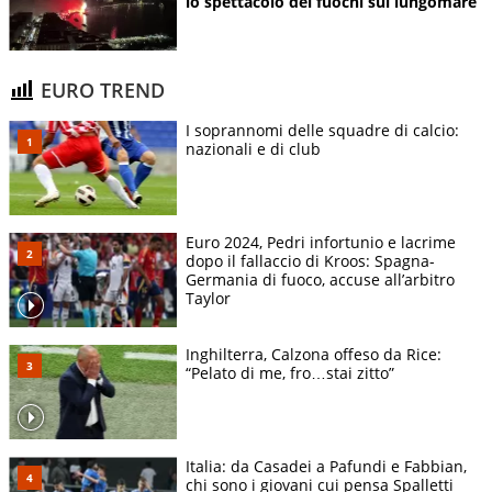
lo spettacolo dei fuochi sul lungomare
EURO TREND
I soprannomi delle squadre di calcio:
nazionali e di club
Euro 2024, Pedri infortunio e lacrime
dopo il fallaccio di Kroos: Spagna-
Germania di fuoco, accuse all’arbitro
Taylor
Inghilterra, Calzona offeso da Rice:
“Pelato di me, fro…stai zitto”
Italia: da Casadei a Pafundi e Fabbian,
chi sono i giovani cui pensa Spalletti