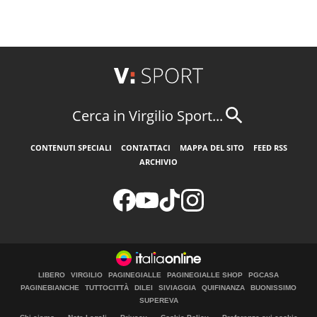
Cerca in Virgilio Sport...
CONTENUTI SPECIALI
CONTATTACI
MAPPA DEL SITO
FEED RSS
ARCHIVIO
LIBERO
VIRGILIO
PAGINEGIALLE
PAGINEGIALLE SHOP
PGCASA
PAGINEBIANCHE
TUTTOCITTÀ
DILEI
SIVIAGGIA
QUIFINANZA
BUONISSIMO
SUPEREVA