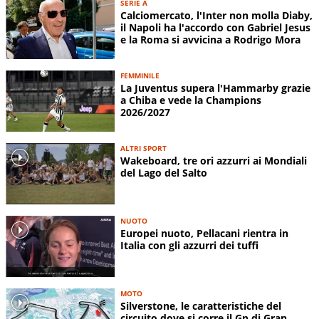
SERIE A
Calciomercato, l'Inter non molla Diaby,
il Napoli ha l'accordo con Gabriel Jesus
e la Roma si avvicina a Rodrigo Mora
FEMMINILE
La Juventus supera l'Hammarby grazie
a Chiba e vede la Champions
2026/2027
ALTRI SPORT
Wakeboard, tre ori azzurri ai Mondiali
del Lago del Salto
NUOTO
Europei nuoto, Pellacani rientra in
Italia con gli azzurri dei tuffi
MOTO
Silverstone, le caratteristiche del
circuito dove si corre il Gp di Gran