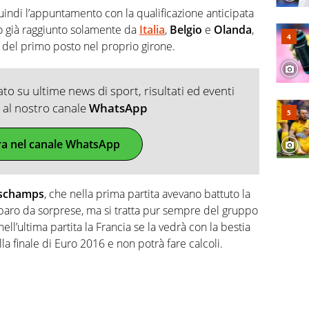
uindi l’appuntamento con la qualificazione anticipata
to già raggiunto solamente da
Italia
,
Belgio
e
Olanda
,
e del primo posto nel proprio girone.
o su ultime news di sport, risultati ed eventi
ti al nostro canale
WhatsApp
ra nel canale WhatsApp
eschamps
, che nella prima partita avevano battuto la
iparo da sorprese, ma si tratta pur sempre del gruppo
 nell’ultima partita la Francia se la vedrà con la bestia
lla finale di Euro 2016 e non potrà fare calcoli.