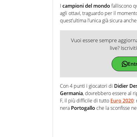
I
campioni del mondo
falliscono q
agli ottavi, traguardo per il momen
quest’ultima l’unica già sicura anch
Vuoi essere sempre aggiornat
live? Iscrivi
Ent
Con 4 punti i giocatori di
Didier D
Germania
, dovrebbero essere al r
F, il più difficile di tutto
Euro 2020
:
nera
Portogallo
che la sconfisse ne