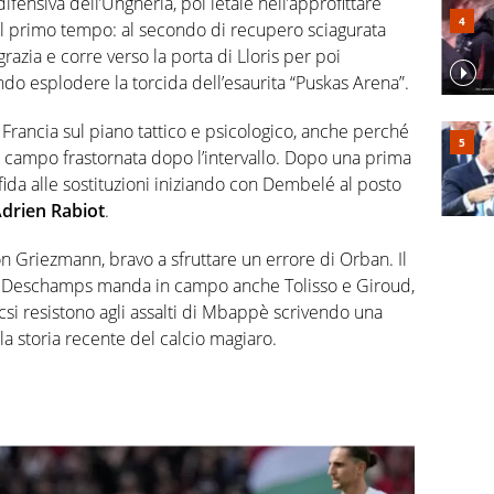
difensiva dell’Ungheria, poi letale nell’approfittare
 il primo tempo: al secondo di recupero sciagurata
grazia e corre verso la porta di Lloris per poi
do esplodere la torcida dell’esaurita “Puskas Arena”.
Francia sul piano tattico e psicologico, anche perché
 campo frastornata dopo l’intervallo. Dopo una prima
ffida alle sostituzioni iniziando con Dembelé al posto
drien Rabiot
.
con Griezmann, bravo a sfruttare un errore di Orban. Il
edio Deschamps manda in campo anche Tolisso e Giroud,
csi resistono agli assalti di Mbappè scrivendo una
la storia recente del calcio magiaro.