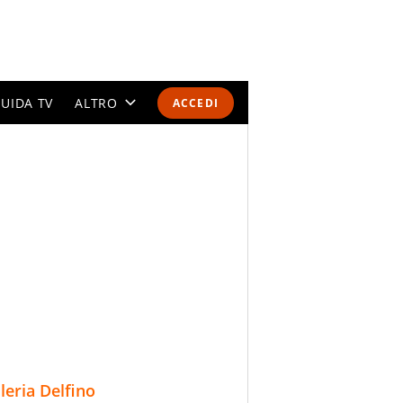
UIDA TV
ALTRO
ACCEDI
CALENDARI E CLASSIFICHE
ALTRI SPORT
MONDIALI 2026
OLIMPIADI
GOSSIP
LIFESTYLE
lleria Delfino