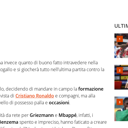
ULTI
 invece quanto di buono fatto intravedere nella
togallo e si giocherà tutto nell’ultima partita contro la
olo, decidendo di mandare in campo la
formazione
vista di
Cristiano Ronaldo
e compagni, ma alla
vello di possesso palla e
occasioni
.
ità da rete per
Griezmann
e
Mbappé
, infatti, i
Benzema
spento e impreciso, hanno faticato a creare