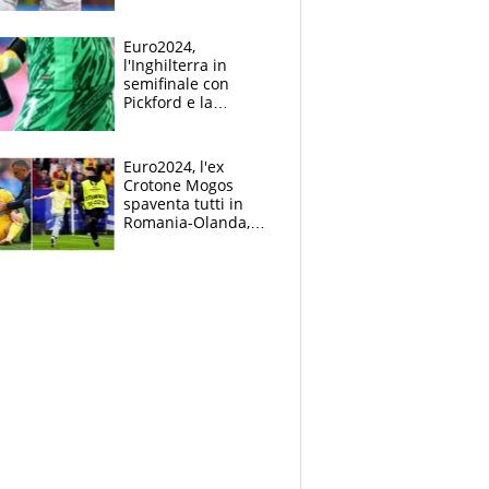
Mbappé
Euro2024,
l'Inghilterra in
semifinale con
Pickford e la
borraccia dei
segreti: "Akanji,
tuffati a sinistra"
Euro2024, l'ex
Crotone Mogos
spaventa tutti in
Romania-Olanda,
poi baby invasione
di campo