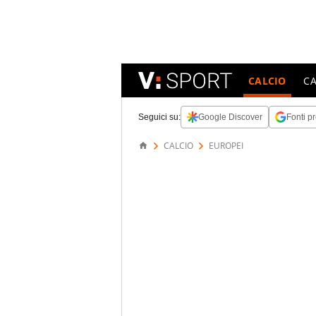
CALCIO
C
Seguici su:
Google Discover
Fonti pr
CALCIO
EUROPEI