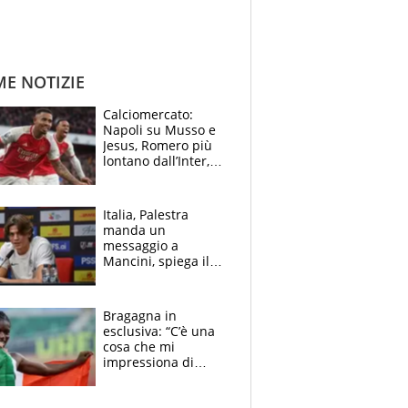
ME NOTIZIE
Calciomercato:
Napoli su Musso e
Jesus, Romero più
lontano dall’Inter,
delirio Mastantuono,
Juve su Trubin. Il
tabellone
Italia, Palestra
manda un
messaggio a
Mancini, spiega il
motivo del no
all’Inter e lancia
l'alleanza con
Bragagna in
Donnarumma
esclusiva: “C’è una
cosa che mi
impressiona di
Doualla. Jacobs?
Ecco come è rinato”.