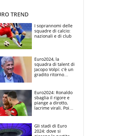
RO TREND
I soprannomi delle
squadre di calcio:
nazionali e di club
Euro2024, la
squadra di talent di
Jacopo Volpi: c'è un
gradito ritorno
strappato a DAZN
Euro2024: Ronaldo
sbaglia il rigore e
piange a dirotto,
lacrime virali. Poi
segna, si scusa e
abbraccia Diogo
Costa
Gli stadi di Euro
2024: dove si