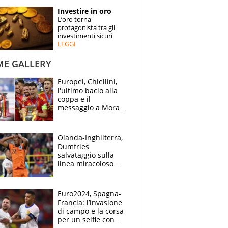
STORIE
Investire in oro
L’oro torna
SPECIALI
protagonista tra gli
investimenti sicuri
LEGGI
ESPERTI
ME GALLERY
CONTATTI
Europei, Chiellini,
l'ultimo bacio alla
coppa e il
messaggio a Morata
"Alzala": festa
Spagna, lacrime
inglesi
Olanda-Inghilterra,
Dumfries
salvataggio sulla
linea miracoloso
dopo l'ingenuità su
Kane: 30' da
montagne russe
Euro2024, Spagna-
Francia: l’invasione
di campo e la corsa
per un selfie con