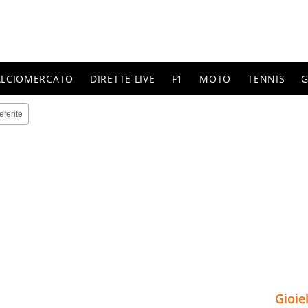
ALCIOMERCATO
DIRETTE LIVE
F1
MOTO
TENNIS
G
eferite
Gioie