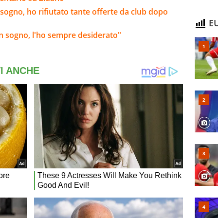
 sogno, ho rifiutato tante offerte da club dopo
EU
Un sogno, l'ho sempre desiderato"