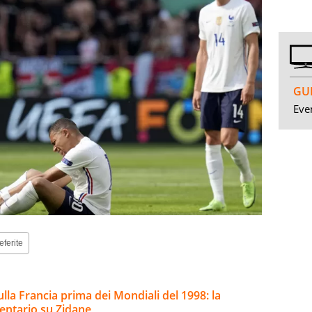
GUI
Even
eferite
ulla Francia prima dei Mondiali del 1998: la
entario su Zidane