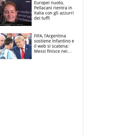
E svela la sorpresa
Europei nuoto,
agli Europei
Pellacani rientra in
Italia con gli azzurri
dei tuffi
FIFA, l’Argentina
sostiene Infantino e
il web si scatena:
Messi finisce nei
meme, la Seleccion
travolta dalle
polemiche