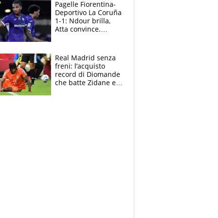
adesso
Pagelle Fiorentina-
Deportivo La Coruña
1-1: Ndour brilla,
Atta convince.
Pongracic rovina
tutto nel finale
Real Madrid senza
freni: l’acquisto
record di Diomande
che batte Zidane e
Ronaldo. Vinicius
rinnova: le cifre