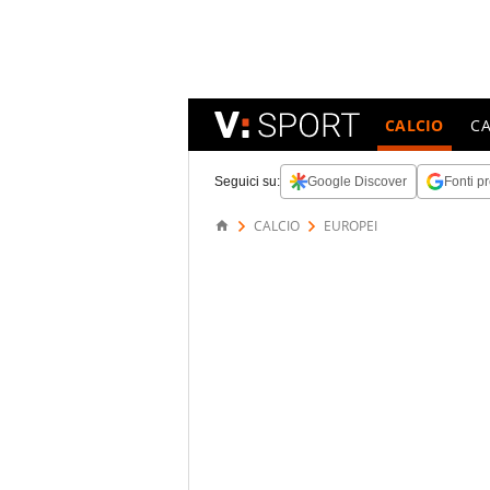
CALCIO
C
Seguici su:
Google Discover
Fonti pr
CALCIO
EUROPEI