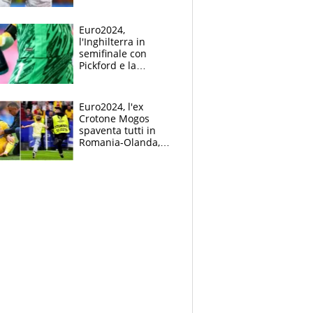
Mbappé
Euro2024,
l'Inghilterra in
semifinale con
Pickford e la
borraccia dei
segreti: "Akanji,
tuffati a sinistra"
Euro2024, l'ex
Crotone Mogos
spaventa tutti in
Romania-Olanda,
poi baby invasione
di campo