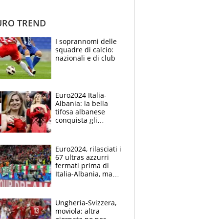
RO TREND
I soprannomi delle
squadre di calcio:
nazionali e di club
Euro2024 Italia-
Albania: la bella
tifosa albanese
conquista gli
sguardi a Dortmund,
è lei la nuova Ivana
Knoll?
Euro2024, rilasciati i
67 ultras azzurri
fermati prima di
Italia-Albania, ma
non finisce qui: ecco
cosa rischiano
Ungheria-Svizzera,
moviola: altra