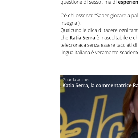
questione di sesso , ma di
esperie
C’è chi osserva: “Saper giocare a pal
insegna ).
Qualcuno le dica di tacere ogni tanto
che
Katia Serra
è inascoltabile e c
telecronaca senza essere tacciati d
lingua italiana è veramente scadent
Katia Serra, la commentatrice Ra