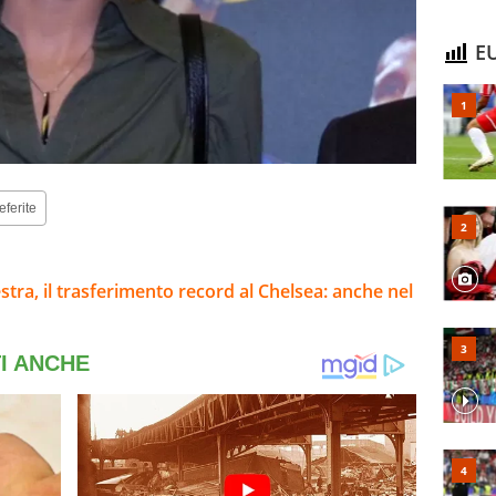
EU
eferite
stra, il trasferimento record al Chelsea: anche nel