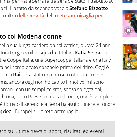
i ma per Katia Serra l’altra sera c’è stato il debutto su
opei. Ha fatto da seconda voce a
Stefano Bizzotto
Un’altra
delle novità
della
rete ammiraglia per
tto col Modena donne
ella sua lunga carriera da calicatrice, durata 24 anni
tuni tra giovanili e squadre titolari,
Katia Serra
ha
tre Coppe Italia, una Supercoppa italiana e una Italy
a nel campionato spagnolo prima del ritiro. Oggi è
Con la
Rai
c’era stata una brusca rottura, come lei
 sms, ancora oggi non ho capito il motivo, mi sono
al domani, con un semplice sms, senza spiegazioni,
i donna, in un Paese a misura d’uomo, non è semplice
 è tornato il sereno ela Serra ha avuto l’onere e l’onore
 degli Europei sulla rete ammiraglia.
o su ultime news di sport, risultati ed eventi