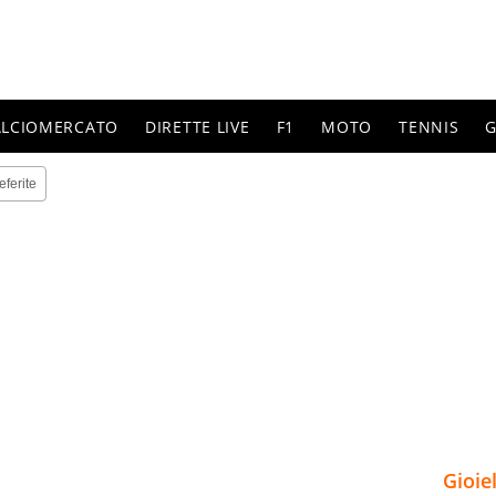
ALCIOMERCATO
DIRETTE LIVE
F1
MOTO
TENNIS
G
eferite
Gioie