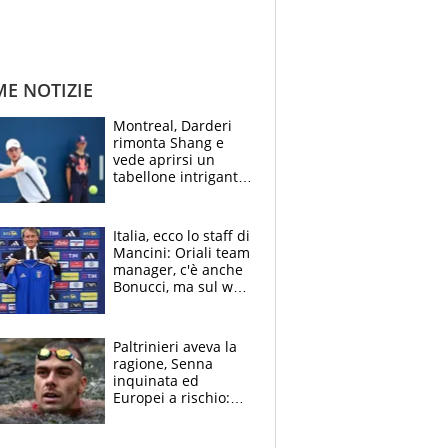
ME NOTIZIE
Montreal, Darderi
rimonta Shang e
vede aprirsi un
tabellone intrigante:
"Penso solo a
Borges, ma sono
felice del mio livello"
Italia, ecco lo staff di
Mancini: Oriali team
manager, c'è anche
Bonucci, ma sul web
infuria la polemica
Paltrinieri aveva la
ragione, Senna
inquinata ed
Europei a rischio:
allenamenti fermi,
cosa succede