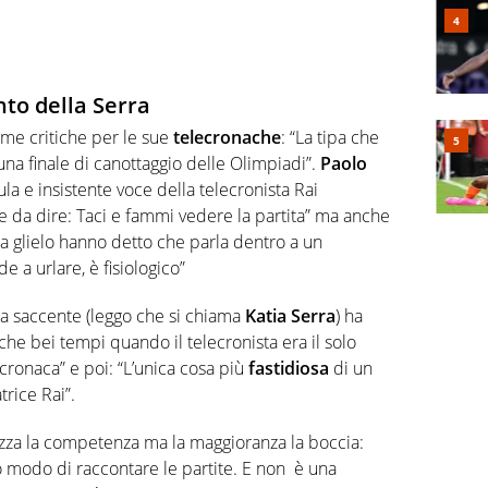
nto della Serra
sime critiche per le sue
telecronache
: “La tipa che
una finale di canottaggio delle Olimpiadi”.
Paolo
rula e insistente voce della telecronista Rai
e da dire: Taci e fammi vedere la partita” ma anche
“Ma glielo hanno detto che parla dentro a un
e a urlare, è fisiologico”
sta saccente (leggo che si chiama
Katia Serra
) ha
che bei tempi quando il telecronista era il solo
ecronaca” e poi: “L’unica cosa più
fastidiosa
di un
rice Rai”.
a la competenza ma la maggioranza la boccia:
 modo di raccontare le partite. E non è una