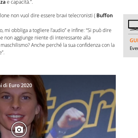
nza
e capacità.”.
lone non vuol dire essere bravi telecronisti (
Buffon
, mi obbliga a togliere l’audio” e infine: “Si può dire
he non aggiunge niente di interessante alla
GUI
i maschilismo? Anche perché la sua confidenza con la
Even
e”.
i di Euro 2020