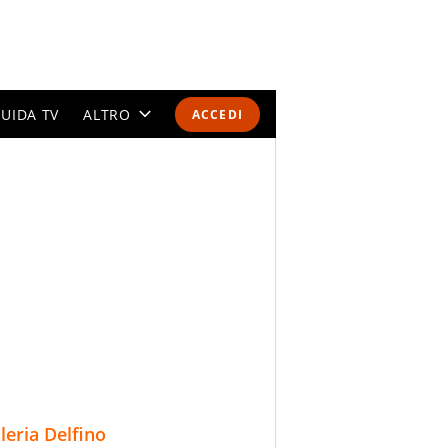
UIDA TV
ALTRO
ACCEDI
CALENDARI E CLASSIFICHE
ALTRI SPORT
MONDIALI 2026
OLIMPIADI
GOSSIP
LIFESTYLE
lleria Delfino