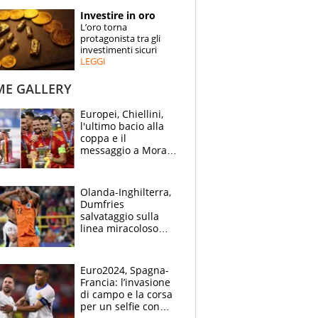
STORIE
Investire in oro
L’oro torna
SPECIALI
protagonista tra gli
investimenti sicuri
LEGGI
ESPERTI
ME GALLERY
CONTATTI
Europei, Chiellini,
l'ultimo bacio alla
coppa e il
messaggio a Morata
"Alzala": festa
Spagna, lacrime
inglesi
Olanda-Inghilterra,
Dumfries
salvataggio sulla
linea miracoloso
dopo l'ingenuità su
Kane: 30' da
montagne russe
Euro2024, Spagna-
Francia: l’invasione
di campo e la corsa
per un selfie con