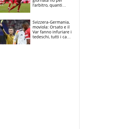
giornata no per
l’arbitro, quanti
errori
Svizzera-Germania,
moviola: Orsato e il
Var fanno infuriare i
tedeschi, tutti i casi
dubbi