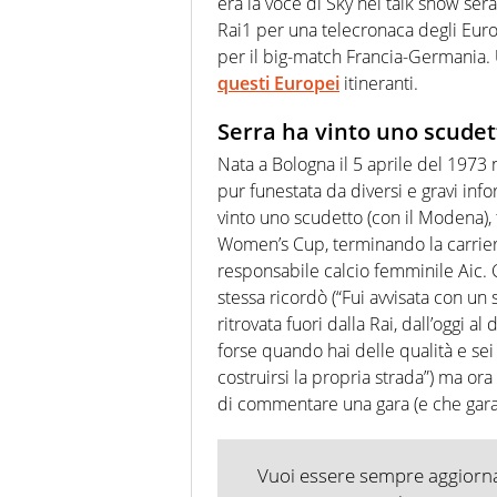
era la voce di Sky nei talk show seral
Rai1 per una telecronaca degli Eur
per il big-match Francia-Germania. 
questi Europei
itineranti.
Serra ha vinto uno scude
Nata a Bologna il 5 aprile del 1973 n
pur funestata da diversi e gravi infor
vinto uno scudetto (con il Modena), 
Women’s Cup, terminando la carrier
responsabile calcio femminile Aic. 
stessa ricordò (“Fui avvisata con un
ritrovata fuori dalla Rai, dall’oggi 
forse quando hai delle qualità e se
costruirsi la propria strada”) ma ora
di commentare una gara (e che gara)
Vuoi essere sempre aggiornat