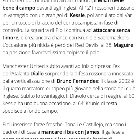
Primo tempo combattuto all’Old Trafford,
il Milan tiene
bene il campo
davanti agli inglesi. Al 12′ i rossoneri passano
in vantaggio con un gran gol di
Kessie
, poi annullato dal Var
per un tocco di braccio del centrocampista in fase di
controllo. La squadra di Pioli continua ad
attaccare senza
timore,
e crea ancora chance con Krunic e Saelemaekers.
L’occasione più nitida è però dei Red Devils: al 38′
Maguire
da posizione favorevolissima colpisce il palo.
Manchester United subito avanti ad inizio ripresa: l’ex
dell’Atalanta
Diallo
sorprende la difesa rossonera innescato
dalla verticalizzazione di
Bruno Fernandes
: il classe 2002 è
il quarto marcatore europeo più giovane nella storia del club
inglese. Subito lo svantaggio, il Diavolo cerca di reagire, al 60′
Kessie ha una buona occasione, al 64′ Krunic di testa
spedisce a fondo campo.
Pioli inserisce forze fresche, Tonali e Castillejo, ma sono i
padroni di casa a
mancare il bis con James
: il gallese a