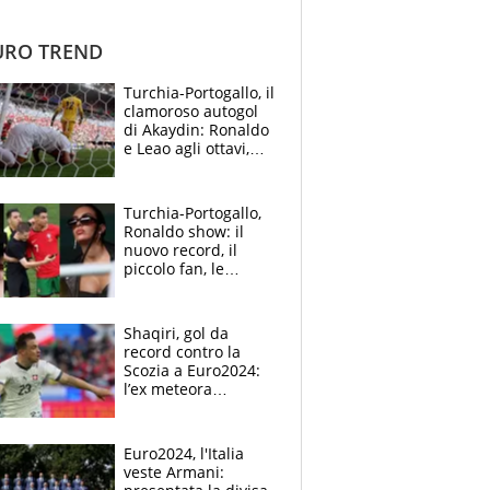
RO TREND
Turchia-Portogallo, il
clamoroso autogol
di Akaydin: Ronaldo
e Leao agli ottavi,
Montella e
Calhanoglu traditi
Turchia-Portogallo,
Ronaldo show: il
nuovo record, il
piccolo fan, le
quattro invasioni,
Georgina e
IShowSpeed
Shaqiri, gol da
record contro la
Scozia a Euro2024:
l’ex meteora
dell’Inter nella storia
del calcio
Euro2024, l'Italia
veste Armani: