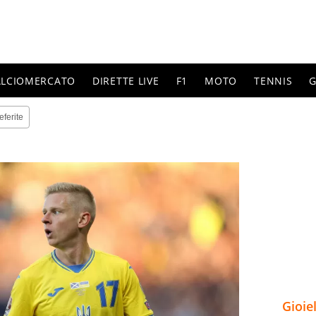
ALCIOMERCATO
DIRETTE LIVE
F1
MOTO
TENNIS
G
eferite
Gioie