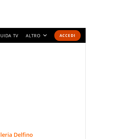
UIDA TV
ALTRO
ACCEDI
CALENDARI E CLASSIFICHE
ALTRI SPORT
MONDIALI 2026
OLIMPIADI
GOSSIP
LIFESTYLE
lleria Delfino