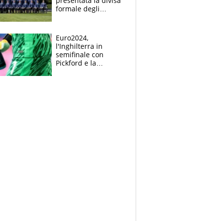
presentata la divisa
formale degli
azzurri, poi la
partenza per la
Germania
Euro2024,
l'Inghilterra in
semifinale con
Pickford e la
borraccia dei
segreti: "Akanji,
tuffati a sinistra"