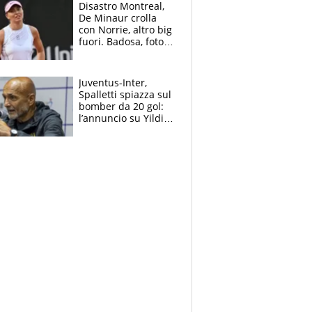
Disastro Montreal,
De Minaur crolla
con Norrie, altro big
fuori. Badosa, foto
dall'ospedale e fan
preoccupati
Juventus-Inter,
Spalletti spiazza sul
bomber da 20 gol:
l’annuncio su Yildiz
e la risposta su
Bastoni