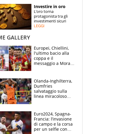
STORIE
Investire in oro
L’oro torna
SPECIALI
protagonista tra gli
investimenti sicuri
LEGGI
ESPERTI
ME GALLERY
CONTATTI
Europei, Chiellini,
l'ultimo bacio alla
coppa e il
messaggio a Morata
"Alzala": festa
Spagna, lacrime
inglesi
Olanda-Inghilterra,
Dumfries
salvataggio sulla
linea miracoloso
dopo l'ingenuità su
Kane: 30' da
montagne russe
Euro2024, Spagna-
Francia: l’invasione
di campo e la corsa
per un selfie con