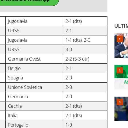
Jugoslavia
2-1 (dts)
ULTI
URSS
2-1
Jugoslavia
1-1 (dts), 2-0
URSS
3-0
Germania Ovest
2-2 (5-3 dtr)
Belgio
2-1
Spagna
2-0
Unione Sovietica
2-0
Germania
2-0
Cechia
2-1 (dts)
Italia
2-1 (dts)
Portogallo
1-0