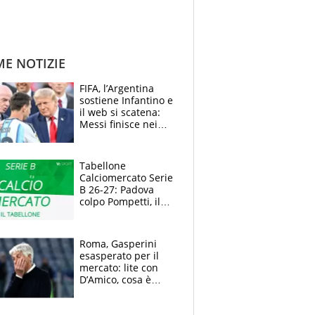
ME NOTIZIE
FIFA, l’Argentina
sostiene Infantino e
il web si scatena:
Messi finisce nei
meme, la Seleccion
travolta dalle
polemiche
Tabellone
Calciomercato Serie
B 26-27: Padova
colpo Pompetti, il
Sudtirol annuncia
Bjarkason
Roma, Gasperini
esasperato per il
mercato: lite con
D’Amico, cosa è
successo dopo il flop
per Nusa