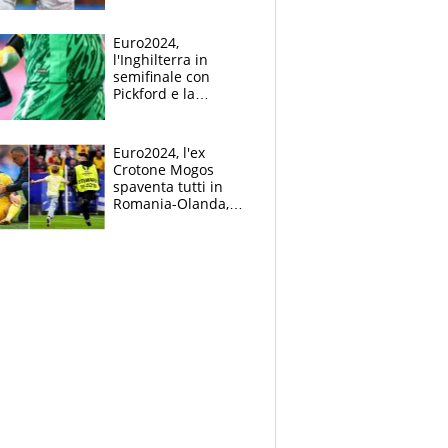
Mbappé
Euro2024,
l'Inghilterra in
semifinale con
Pickford e la
borraccia dei
segreti: "Akanji,
tuffati a sinistra"
Euro2024, l'ex
Crotone Mogos
spaventa tutti in
Romania-Olanda,
poi baby invasione
di campo