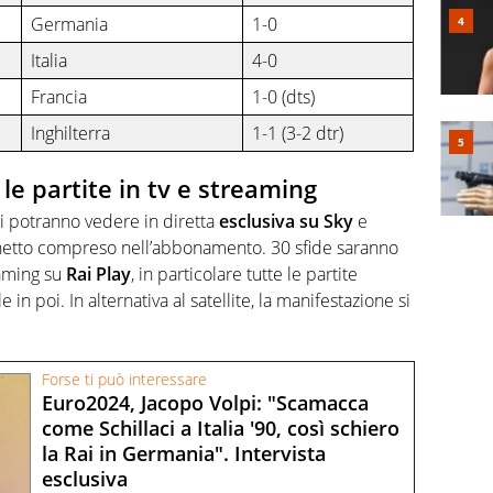
Germania
1-0
Italia
4-0
Francia
1-0 (dts)
Inghilterra
1-1 (3-2 dtr)
le partite in tv e streaming
i potranno vedere in diretta
esclusiva su Sky
e
chetto compreso nell’abbonamento. 30 sfide saranno
aming su
Rai Play
, in particolare tutte le partite
le in poi. In alternativa al satellite, la manifestazione si
Forse ti può interessare
Euro2024, Jacopo Volpi: "Scamacca
come Schillaci a Italia '90, così schiero
la Rai in Germania". Intervista
esclusiva