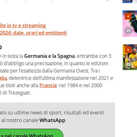
ite in tv e streaming
2024: date, orari ed emittenti
o
 in testa la
Germania e la Spagna
, entrambe con 3
rò d’obbligo una precisazione, in quanto le edizioni
ate per l’esattezza dalla Germania Ovest. Tra i
alia
, detentrice dell’ultima manifestazione nel 2021 e
 titoli anche alla
Francia
: nel 1984 e nel 2000
ol di Trezeguet.
o su ultime news di sport, risultati ed eventi
ti al nostro canale
WhatsApp
ra nel canale WhatsApp