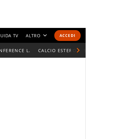
UIDA TV
ALTRO
ACCEDI
NFERENCE L.
CALENDARI E CLASSIFICHE
CALCIO ESTERO
SUPERCOPPA ITALIAN
ALTRI SPORT
MONDIALI 2026
OLIMPIADI
GOSSIP
LIFESTYLE