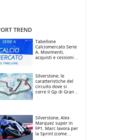
ORT TREND
Tabellone
Calciomercato Serie
A. Movimenti,
acquisti e cessioni:
estate 2026-27
Silverstone, le
caratteristiche del
circuito dove si
corre il Gp di Gran
Bretagna del
Motomondiale
Silverstone, Alex
Marquez super in
FP1. Marc lavora per
la Sprint (come
Martin), bene