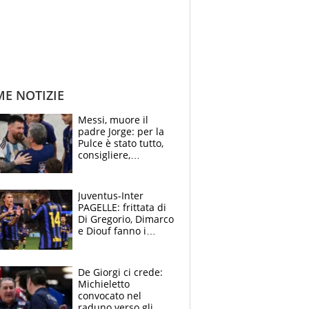
ME NOTIZIE
Messi, muore il
padre Jorge: per la
Pulce è stato tutto,
consigliere,
manager, amico e
capofamiglia
Juventus-Inter
PAGELLE: frittata di
Di Gregorio, Dimarco
e Diouf fanno i
bianconeri piccoli
piccoli, Ylildiz
scompare, Kolo fa
De Giorgi ci crede:
sperare
Michieletto
convocato nel
raduno verso gli