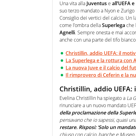
Una vita alla
Juventus
e
all’UEFA e
suo terzo mandato a Nyon e Zurigo e
Consiglio dei vertici del calcio. Un l
come l’ombra della
Superlega
che l
Agnelli
. Sempre onesta e mai accond
anche con una parte del tifo bianco
Christillin, addio UEFA: il moti
La Superlega e la rottura con A
La nuova Juve e il calcio del fu
Il rimprovero di Ceferin e la n
Christillin, addio UEFA: 
Evelina Christillin ha spiegato a
La G
rinunciare a un nuovo mandato UEF
della proclamazione della Superle
pensavano che io sapessi, quasi un
restare. Risposi: ‘Solo un mandat
chiuso con calcio, banche e Museo d