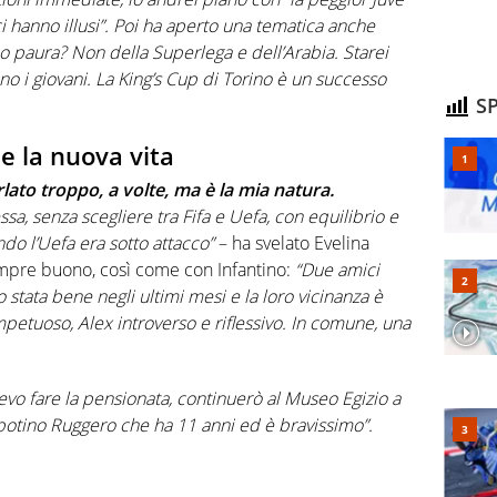
i hanno illusi”. Poi ha aperto una tematica anche
 ho paura? Non della Superlega e dell’Arabia. Starei
o i giovani. La King’s Cup di Torino è un successo
SP
 e la nuova vita
lato troppo, a volte, ma è la mia natura.
sa, senza scegliere tra Fifa e Uefa, con equilibrio e
ndo l’Uefa era sotto attacco”
– ha svelato Evelina
sempre buono, così come con Infantino:
“Due amici
stata bene negli ultimi mesi e la loro vicinanza è
impetuoso, Alex introverso e riflessivo. In comune, una
evo fare la pensionata, continuerò al Museo Egizio a
ipotino Ruggero che ha 11 anni ed è bravissimo”.