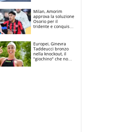
Bezzecchi
Milan, Amorim
approva la soluzione
Osorio per il
tridente e conquista
Jashari: la frecciata
dello svizzero all'ex
Allegri
Europei, Ginevra
Taddeucci bronzo
nella knockout, il
"giochino" che non
le piace: "La Senna?
Oggi era pulita"