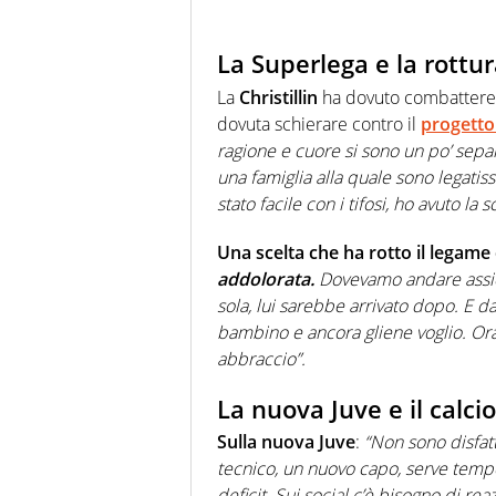
La Superlega e la rottur
La
Christillin
ha dovuto combattere 
dovuta schierare contro il
progetto
ragione e cuore si sono un po’ separa
una famiglia alla quale sono legatis
stato facile con i tifosi, ho avuto l
Una scelta che ha rotto il legame
addolorata.
Dovevamo andare assie
sola, lui sarebbe arrivato dopo. E 
bambino e ancora gliene voglio. Ora 
abbraccio”.
La nuova Juve e il calci
Sulla nuova Juve
:
“Non sono disfatt
tecnico, un nuovo capo, serve tempo p
deficit. Sui social c’è bisogno di re