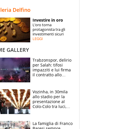
STORIE
lleria Delfino
SPECIALI
Investire in oro
L’oro torna
ESPERTI
protagonista tra gli
investimenti sicuri
LEGGI
CONTATTI
ME GALLERY
Trabzonspor, delirio
per Salah: tifosi
impazziti e lui firma
il contratto allo
stadio
Vozinha, in 30mila
allo stadio per la
presentazione al
Colo-Colo tra luci,
spettacolo, elicotteri
e paracadutisti
La famiglia di Franco
Baresi sempre