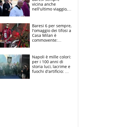
vicina anche
nell'ultimo viaggio,
la moglie Maura, i
figli e i suoi cari
circondati
Baresi 6 per sempre,
dall'affetto dei tifosi
l'omaggio dei tifosi a
Casa Milan è
commovente:
maglie, bandiere,
sciarpe, lacrime e
bigliettini
Napoli è mille colori:
per i 100 anni di
storia luci, lacrime e
fuochi d'artificio: De
Laurentiis salta al
coro anti-Juve