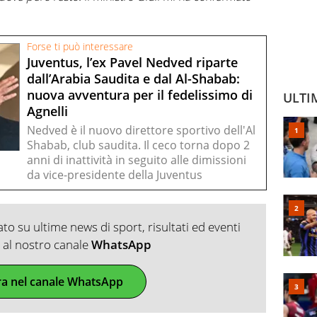
Forse ti può interessare
Juventus, l’ex Pavel Nedved riparte
dall’Arabia Saudita e dal Al-Shabab:
nuova avventura per il fedelissimo di
ULTI
Agnelli
Nedved è il nuovo direttore sportivo dell'Al
Shabab, club saudita. Il ceco torna dopo 2
anni di inattività in seguito alle dimissioni
da vice-presidente della Juventus
o su ultime news di sport, risultati ed eventi
ti al nostro canale
WhatsApp
ra nel canale WhatsApp