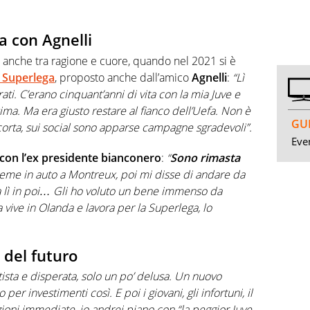
a con Agnelli
anche tra ragione e cuore, quando nel 2021 si è
 Superlega
, proposto anche dall’amico
Agnelli
:
“Lì
ti. C’erano cinquant’anni di vita con la mia Juve e
sima. Ma era giusto restare al fianco dell’Uefa. Non è
GUI
a scorta, sui social sono apparse campagne sgradevoli”.
Even
 con l’ex presidente bianconero
:
“
Sono rimasta
me in auto a Montreux, poi mi disse di andare da
da lì in poi… Gli ho voluto un bene immenso da
vive in Olanda e lavora per la Superlega, lo
o del futuro
ista e disperata, solo un po’ delusa. Un nuovo
er investimenti così. E poi i giovani, gli infortuni, il
azioni immediate, io andrei piano con “la peggior Juve