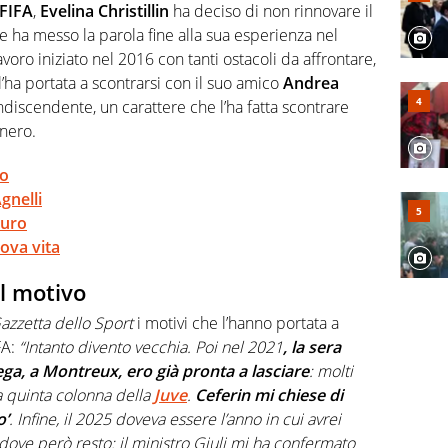
 FIFA
,
Evelina Christillin
ha deciso di non rinnovare il
 ha messo la parola fine alla sua esperienza nel
avoro iniziato nel 2016 con tanti ostacoli da affrontare,
’ha portata a scontrarsi con il suo amico
Andrea
iscendente, un carattere che l’ha fatta scontrare
nero.
vo
gnelli
turo
uova vita
il motivo
azzetta dello Sport
i motivi che l’hanno portata a
A:
“Intanto divento vecchia. Poi nel 2021
, la sera
ga, a Montreux, ero già pronta a lasciare
: molti
a quinta colonna della
Juve
.
Ceferin mi chiese di
o’
. Infine, il 2025 doveva essere l’anno in cui avrei
ove però resto: il ministro Giuli mi ha confermato