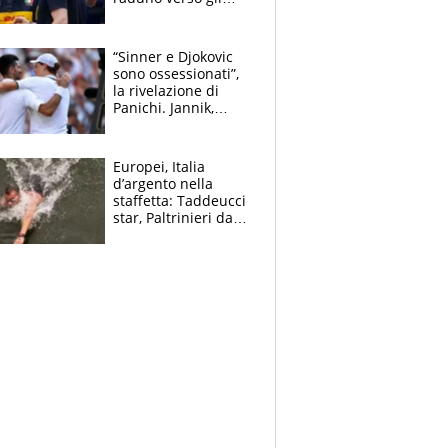
Europei. A sorpresa
torna Rychlicki
“Sinner e Djokovic
sono ossessionati”,
la rivelazione di
Panichi. Jannik,
ansia per il
ginocchio e il rischio
agli US Open
Europei, Italia
d’argento nella
staffetta: Taddeucci
star, Paltrinieri da
leggenda. Greg
svela la profezia di
Padre Pio