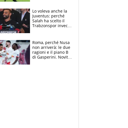
sentenza dei tifosi
Lo voleva anche la
Juventus: perché
Salah ha scelto il
Trabzonspor invece
di un top club
Roma, perché Nusa
non arriverà: le due
ragioni e il piano B
di Gasperini. Novità
su Pellegrini e
Cacciamani