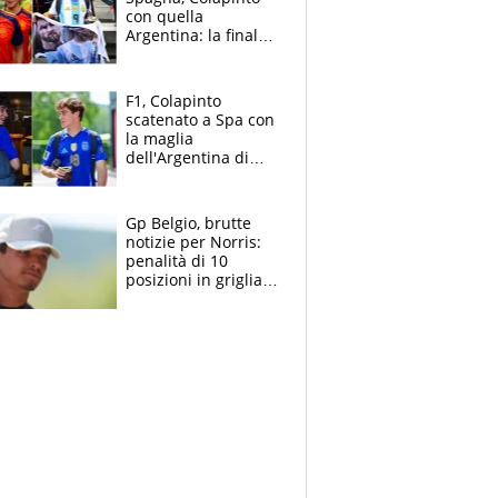
con quella
Argentina: la finale
Mondiale si gioca a
Spa e Alonso non
vede l'ora
F1, Colapinto
scatenato a Spa con
la maglia
dell'Argentina di
Messi punge la
Spagna: "Capiranno
le parolacce"
Gp Belgio, brutte
notizie per Norris:
penalità di 10
posizioni in griglia,
la scelta dolorosa
ma obbligata di
McLaren