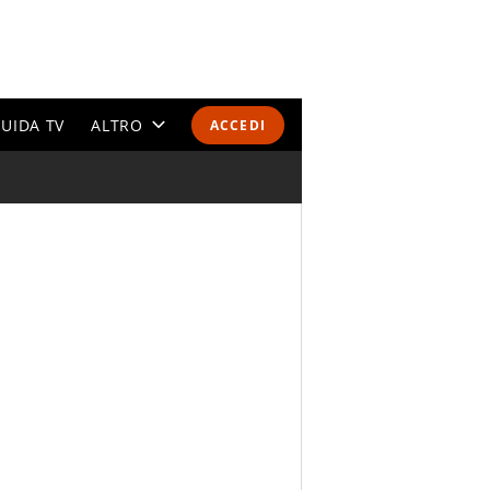
UIDA TV
ALTRO
ACCEDI
CALENDARI E CLASSIFICHE
ALTRI SPORT
MONDIALI 2026
OLIMPIADI
GOSSIP
LIFESTYLE