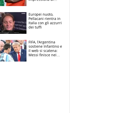
Doualla. Jacobs?
Ecco come è rinato”.
E svela la sorpresa
Europei nuoto,
agli Europei
Pellacani rientra in
Italia con gli azzurri
dei tuffi
FIFA, l’Argentina
sostiene Infantino e
il web si scatena:
Messi finisce nei
meme, la Seleccion
travolta dalle
polemiche