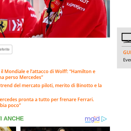
eferite
GUI
Even
 il Mondiale e l’attacco di Wolff: “Hamilton e
 ha perso Mercedes”
trend del mercato piloti, merito di Binotto e la
ercedes pronta a tutto per frenare Ferrari.
bia poco”