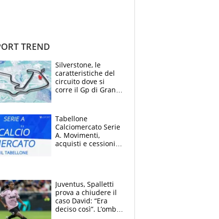
ORT TREND
Silverstone, le
caratteristiche del
circuito dove si
corre il Gp di Gran
Bretagna del
Motomondiale
Tabellone
Calciomercato Serie
A. Movimenti,
acquisti e cessioni:
estate 2026-27
Juventus, Spalletti
prova a chiudere il
caso David: “Era
deciso così”. L’ombra
di Zirkzee e la