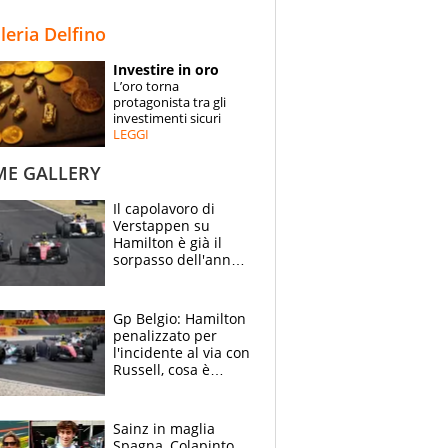
STORIE
lleria Delfino
SPECIALI
Investire in oro
L’oro torna
ESPERTI
protagonista tra gli
investimenti sicuri
LEGGI
CONTATTI
ME GALLERY
Il capolavoro di
Verstappen su
Hamilton è già il
sorpasso dell'anno:
che smacco Lewis,
come Abu Dhabi
2021
Gp Belgio: Hamilton
penalizzato per
l'incidente al via con
Russell, cosa è
successo. Mercedes
out, 5" a Lewis
Sainz in maglia
Spagna, Colapinto