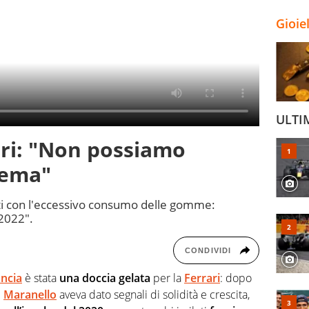
Gioie
ULTI
ari: "Non possiamo
lema"
nti con l'eccessivo consumo delle gomme:
 2022".
CONDIVIDI
ancia
è stata
una doccia gelata
per la
Ferrari
: dopo
i
Maranello
aveva dato segnali di solidità e crescita,