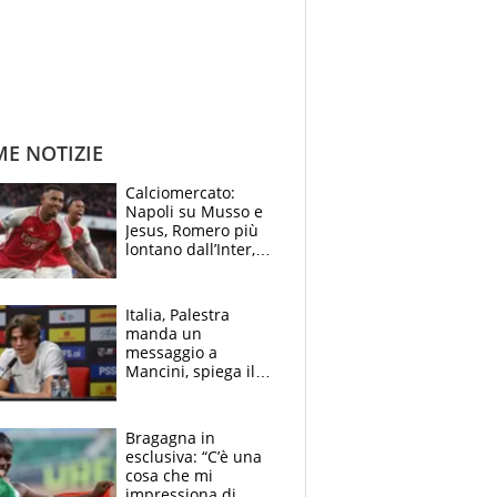
ME NOTIZIE
Calciomercato:
Napoli su Musso e
Jesus, Romero più
lontano dall’Inter,
delirio Mastantuono,
Juve su Trubin. Il
tabellone
Italia, Palestra
manda un
messaggio a
Mancini, spiega il
motivo del no
all’Inter e lancia
l'alleanza con
Bragagna in
Donnarumma
esclusiva: “C’è una
cosa che mi
impressiona di