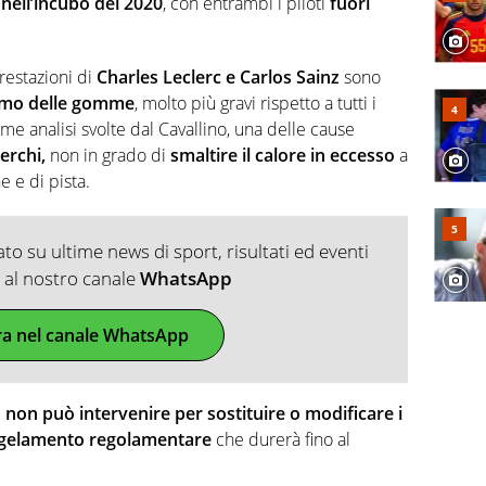
nell’incubo del 2020
, con entrambi i piloti
fuori
restazioni di
Charles Leclerc e Carlos Sainz
sono
umo delle gomme
, molto più gravi rispetto a tutti i
rime analisi svolte dal Cavallino, una delle cause
cerchi,
non in grado di
smaltire il calore in eccesso
a
 e di pista.
o su ultime news di sport, risultati ed eventi
ti al nostro canale
WhatsApp
ra nel canale WhatsApp
e
non può intervenire per sostituire o modificare i
gelamento regolamentare
che durerà fino al