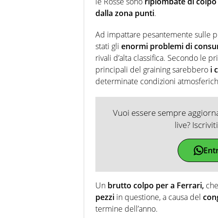
le Rosse sono
ripiombate di colpo 
dalla zona punti
.
Ad impattare pesantemente sulle p
stati gli
enormi problemi di cons
rivali d’alta classifica. Secondo le p
principali del graining sarebbero
i 
determinate condizioni atmosferiche
Vuoi essere sempre aggiornat
live? Iscrivi
Ent
Un
brutto colpo per a Ferrari,
ch
pezzi
in questione, a causa del
con
termine dell’anno.