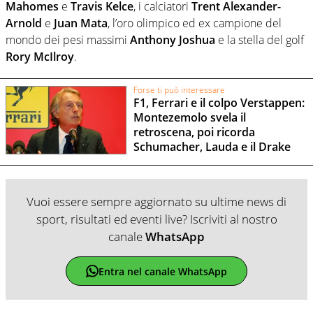
Mahomes
e
Travis Kelce
, i calciatori
Trent Alexander-
Arnold
e
Juan Mata
, l’oro olimpico ed ex campione del
mondo dei pesi massimi
Anthony Joshua
e la stella del golf
Rory McIlroy
.
Forse ti può interessare
F1, Ferrari e il colpo Verstappen:
Montezemolo svela il
retroscena, poi ricorda
Schumacher, Lauda e il Drake
Vuoi essere sempre aggiornato su ultime news di
sport, risultati ed eventi live? Iscriviti al nostro
canale
WhatsApp
Entra nel canale WhatsApp