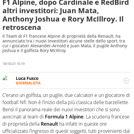
F1 Alpine, dopo Cardinale e RedBird
altri investitori: Juan Mata,
Anthony Joshua e Rory McIllroy. Il
retroscena
Il Team di F1 francese Alpine di proprietà della Renault, ha
annunciato tra i nuovi investitori alcune stelle dello sport, tra
cui i giocatori Alexander-Arnold e Juan Mata, il pugile Anthony
Joshua e il golfista Rory McIllroy
18/10/23 10:19
Luca Fusco
GIORNALISTA
Giornalista multimediale. Quando si accendono i motori,
lui sgasa, impenna, derapa. E spesso e volentieri finisce
C’erano un golfista, un pugile, due calciatori e un giocatore di
sul podio
football Nfl. Non è l’inizio della più classica delle barzellette.
Bensì il panorama reale dei nuovi investitori che si sono
avvicinati al team di
Formula 1
Alpine
. La scuderia francese
di proprietà della
Renault
ha infatti in queste ore
ufficializzato l’ingresso di questi soggetti, tutti provenienti dal