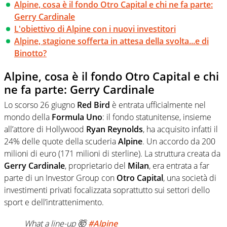
Alpine, cosa è il fondo Otro Capital e chi ne fa parte:
Gerry Cardinale
L'obiettivo di Alpine con i nuovi investitori
Alpine, stagione sofferta in attesa della svolta...e di
Binotto?
Alpine, cosa è il fondo Otro Capital e chi
ne fa parte: Gerry Cardinale
Lo scorso 26 giugno
Red Bird
è entrata ufficialmente nel
mondo della
Formula Uno
: il fondo statunitense, insieme
all’attore di Hollywood
Ryan Reynolds
, ha acquisito infatti il
24% delle quote della scuderia
Alpine
. Un accordo da 200
milioni di euro (171 milioni di sterline). La struttura creata da
Gerry Cardinale
, proprietario del
Milan
, era entrata a far
parte di un Investor Group con
Otro Capital
, una società di
investimenti privati focalizzata soprattutto sui settori dello
sport e dell’intrattenimento.
What a line-up 🤯
#Alpine