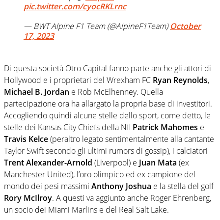
pic.twitter.com/cyocRKLrnc
— BWT Alpine F1 Team (@AlpineF1Team)
October
17, 2023
Di questa società Otro Capital fanno parte anche gli attori di
Hollywood e i proprietari del Wrexham FC
Ryan Reynolds
,
Michael B. Jordan
e Rob McElhenney. Quella
partecipazione ora ha allargato la propria base di investitori.
Accogliendo quindi alcune stelle dello sport, come detto, le
stelle dei Kansas City Chiefs della Nfl
Patrick Mahomes
e
Travis Kelce
(peraltro legato sentimentalmente alla cantante
Taylor Swift secondo gli ultimi rumors di gossip), i calciatori
Trent Alexander-Arnold
(Liverpool) e
Juan Mata
(ex
Manchester United), l’oro olimpico ed ex campione del
mondo dei pesi massimi
Anthony Joshua
e la stella del golf
Rory McIlroy
. A questi va aggiunto anche Roger Ehrenberg,
un socio dei Miami Marlins e del Real Salt Lake.