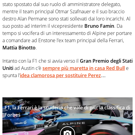
stato spostato dal suo ruolo di amministratore delegato,
mentre il team principal Otmar Szafnauer e il suo braccio
destro Alan Permane sono stati sollevati dai loro incarichi. Al
suo posto ad interim il vicepresidente
Bruno Famin
. Da
tempo si vocifera di un interessamento di Alpine per portare
a comandare ad Enstone l’ex team principal della Ferrari,
Mattia Binotto
.
Intanto con la F1 che si avvia verso il
Gran Premio degli Stati
Uniti
ad Austin c’è
sempre più maretta in casa Red Bull
e
spunta l’
idea clamorosa per sostituire Perez
…
F1, la Ferrari è la scuderia che vale di più: la classifica di
Forbes