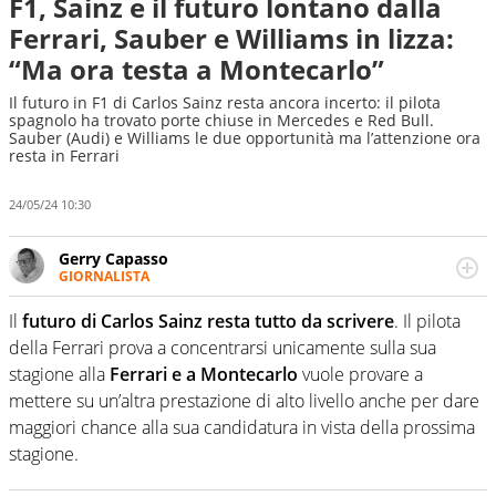
F1, Sainz e il futuro lontano dalla
Ferrari, Sauber e Williams in lizza:
“Ma ora testa a Montecarlo”
Il futuro in F1 di Carlos Sainz resta ancora incerto: il pilota
spagnolo ha trovato porte chiuse in Mercedes e Red Bull.
Sauber (Audi) e Williams le due opportunità ma l’attenzione ora
resta in Ferrari
24/05/24 10:30
Gerry Capasso
GIORNALISTA
Per lui gli sport americani non hanno segreti: basket,
football, baseball e la capacità innata di trovare la notizia
Il
futuro di Carlos Sainz resta tutto da scrivere
. Il pilota
dove altri non vedono granché
della Ferrari prova a concentrarsi unicamente sulla sua
stagione alla
Ferrari e a Montecarlo
vuole provare a
mettere su un’altra prestazione di alto livello anche per dare
maggiori chance alla sua candidatura in vista della prossima
stagione.