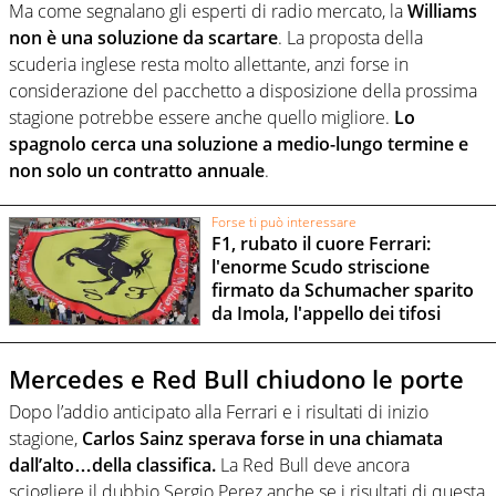
Ma come segnalano gli esperti di radio mercato, la
Williams
non è una soluzione da scartare
. La proposta della
scuderia inglese resta molto allettante, anzi forse in
considerazione del pacchetto a disposizione della prossima
stagione potrebbe essere anche quello migliore.
Lo
spagnolo cerca una soluzione a medio-lungo termine e
non solo un contratto annuale
.
Forse ti può interessare
F1, rubato il cuore Ferrari:
l'enorme Scudo striscione
firmato da Schumacher sparito
da Imola, l'appello dei tifosi
Mercedes e Red Bull chiudono le porte
Dopo l’addio anticipato alla Ferrari e i risultati di inizio
stagione,
Carlos Sainz sperava forse in una chiamata
dall’alto…della classifica.
La Red Bull deve ancora
sciogliere il dubbio Sergio Perez anche se i risultati di questa