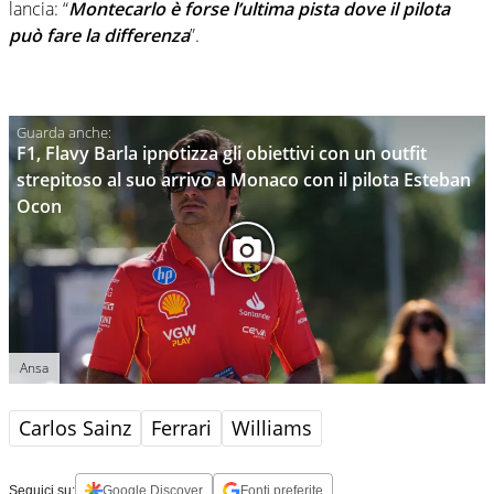
lancia: “
Montecarlo è forse l’ultima pista dove il pilota
può fare la differenza
”.
F1, Flavy Barla ipnotizza gli obiettivi con un outfit
strepitoso al suo arrivo a Monaco con il pilota Esteban
Ocon
Ansa
Carlos Sainz
Ferrari
Williams
Seguici su:
Google Discover
Fonti preferite