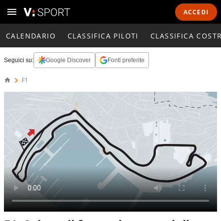
ACCEDI
CALENDARIO
CLASSIFICA PILOTI
CLASSIFICA COST
Seguici su:
Google Discover
Fonti preferite
F1