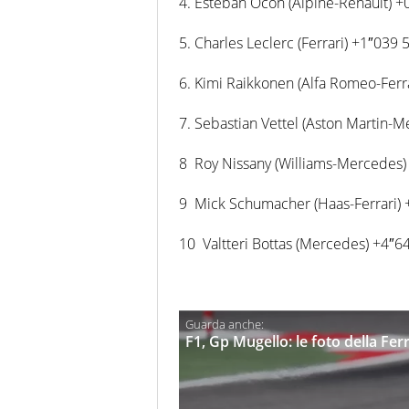
4. Esteban Ocon (Alpine-Renault) +0
5. Charles Leclerc (Ferrari) +1″039 5
6. Kimi Raikkonen (Alfa Romeo-Ferra
7. Sebastian Vettel (Aston Martin-M
8 Roy Nissany (Williams-Mercedes) 
9 Mick Schumacher (Haas-Ferrari) +
10 Valtteri Bottas (Mercedes) +4″64
F1, Gp Mugello: le foto della Fer