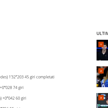
ULTI
des) 1’32″203 45 giri completati
+0″028 74 giri
 +0″042 60 giri