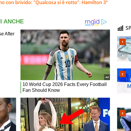
mo con brivido: "Qualcosa si è rotto". Hamilton 3°
SP