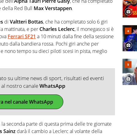
e dell’
Alpha Tauri
Pierre Gasly
, che ha completato
ese della Red Bull
Max Verstappen
.
es
di
Valtteri Bottas
, che ha completato solo 6 giri
la mattinata, e per
Charles Leclerc
, il monegasco si è
uova
Ferrari SF21
a 10 minuti dalla fine della sessione
uto dalla bandiera rossa. Pochi giri anche per
, e nono tempo su dieci piloti scesi in pista, meglio
o su ultime news di sport, risultati ed eventi
ti al nostro canale
WhatsApp
ra nel canale WhatsApp
on la seconda parte di questa prima delle tre giornate
s Sainz
darà il cambio a Leclerc al volante della