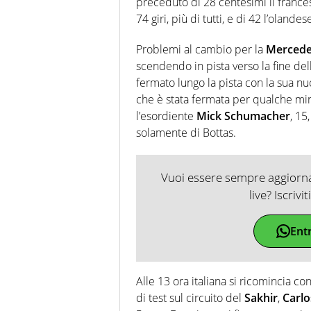
preceduto di 28 centesimi il frances
74 giri, più di tutti, e di 42 l’oland
Problemi al cambio per la
Merced
scendendo in pista verso la fine del
fermato lungo la pista con la sua n
che è stata fermata per qualche min
l’esordiente
Mick Schumacher
, 15
solamente di Bottas.
Vuoi essere sempre aggiornat
live? Iscrivi
Ent
Alle 13 ora italiana si ricomincia c
di test sul circuito del
Sakhir
,
Carlo