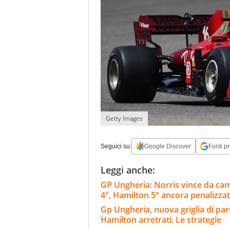
Getty Images
Seguici su:
Google Discover
Fonti pr
Leggi anche:
GP Ungheria: Norris vince da cam
4°, Hamilton 5° ancora penalizza
Gp Ungheria, nuova griglia di part
Hamilton arretrati. Le strategie