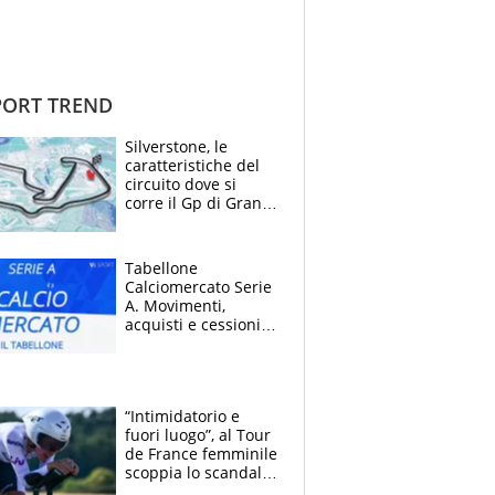
ORT TREND
Silverstone, le
caratteristiche del
circuito dove si
corre il Gp di Gran
Bretagna del
Motomondiale
Tabellone
Calciomercato Serie
A. Movimenti,
acquisti e cessioni:
estate 2026-27
“Intimidatorio e
fuori luogo”, al Tour
de France femminile
scoppia lo scandalo:
un uomo controlla i