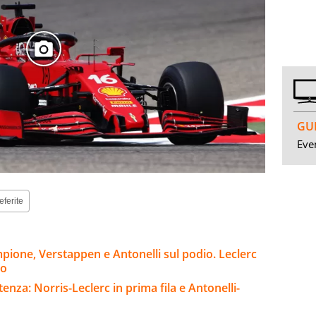
GUI
Even
eferite
pione, Verstappen e Antonelli sul podio. Leclerc
to
enza: Norris-Leclerc in prima fila e Antonelli-