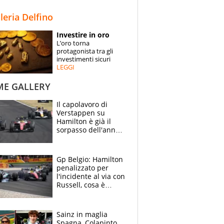
STORIE
lleria Delfino
SPECIALI
Investire in oro
L’oro torna
ESPERTI
protagonista tra gli
investimenti sicuri
LEGGI
CONTATTI
ME GALLERY
Il capolavoro di
Verstappen su
Hamilton è già il
sorpasso dell'anno:
che smacco Lewis,
come Abu Dhabi
2021
Gp Belgio: Hamilton
penalizzato per
l'incidente al via con
Russell, cosa è
successo. Mercedes
out, 5" a Lewis
Sainz in maglia
Spagna, Colapinto