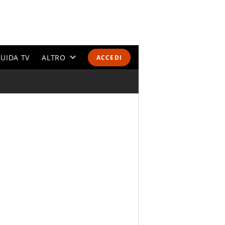
UIDA TV
ALTRO
ACCEDI
CALENDARI E CLASSIFICHE
ALTRI SPORT
MONDIALI 2026
OLIMPIADI
GOSSIP
LIFESTYLE