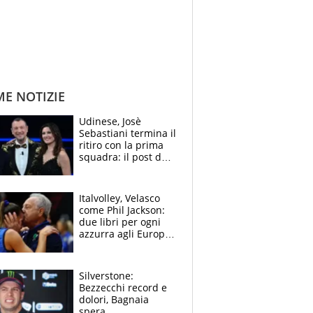
ME NOTIZIE
Udinese, Josè
Sebastiani termina il
ritiro con la prima
squadra: il post del
figlio di Amadeus e
Sanremo sullo
sfondo
Italvolley, Velasco
come Phil Jackson:
due libri per ogni
azzurra agli Europei.
Quello per Sylla è
“geniale”
Silverstone:
Bezzecchi record e
dolori, Bagnaia
spera