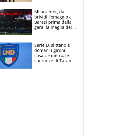
reggiseni delle
atlete
Milan-Inter, da
brividi l'omaggio a
Baresi prima della
gara: la maglia del
capitano a
centrocampo
Serie D, slittano a
domani i gironi:
cosa c’è dietro, le
speranze di Taranto
e Messina, chi può
essere ripescato