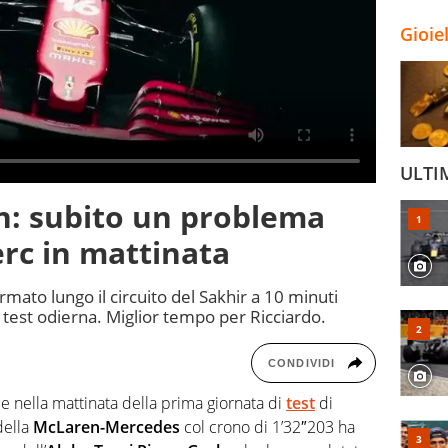
Gioie
ULTI
n: subito un problema
erc in mattinata
rmato lungo il circuito del Sakhir a 10 minuti
i test odierna. Miglior tempo per Ricciardo.
CONDIVIDI
ce nella mattinata della prima giornata di
test
di
della
McLaren-Mercedes
col crono di 1’32″203 ha