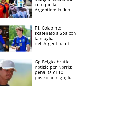
con quella
Argentina: la finale
Mondiale si gioca a
Spa e Alonso non
vede l'ora
F1, Colapinto
scatenato a Spa con
la maglia
dell'Argentina di
Messi punge la
Spagna: "Capiranno
le parolacce"
Gp Belgio, brutte
notizie per Norris:
penalità di 10
posizioni in griglia,
la scelta dolorosa
ma obbligata di
McLaren