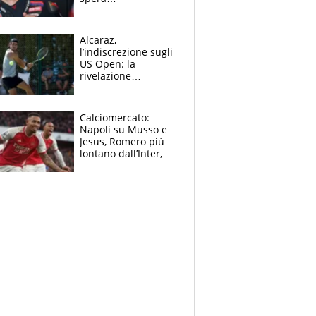
nell'antidolorifico,
Marquez si tira fuori
e vota Aprilia
Alcaraz,
l’indiscrezione sugli
US Open: la
rivelazione
dell’amico
giornalista e il piano
B. Rune verso la
Calciomercato:
rinuncia
Napoli su Musso e
Jesus, Romero più
lontano dall’Inter,
delirio Mastantuono,
Juve su Trubin. Il
tabellone