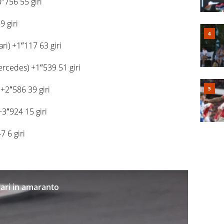
″756 55 giri
9 giri
ri) +1″117 63 giri
ercedes) +1″539 51 giri
+2″586 39 giri
3″924 15 giri
7 6 giri
rari in amaranto