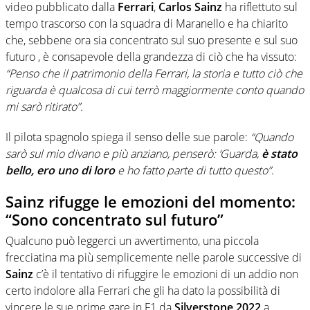
video pubblicato dalla
Ferrari
,
Carlos Sainz
ha riflettuto sul
tempo trascorso con la squadra di Maranello e ha chiarito
che, sebbene ora sia concentrato sul suo presente e sul suo
futuro , è consapevole della grandezza di ciò che ha vissuto:
“Penso che il patrimonio della Ferrari, la storia e tutto ciò che
riguarda è qualcosa di cui terrò maggiormente conto quando
mi sarò ritirato”.
Il pilota spagnolo spiega il senso delle sue parole:
“Quando
sarò sul mio divano e più anziano, penserò: ‘Guarda,
è stato
bello, ero uno di loro
e ho fatto parte di tutto questo”
.
Sainz rifugge le emozioni del momento:
“Sono concentrato sul futuro”
Qualcuno può leggerci un avvertimento, una piccola
frecciatina ma più semplicemente nelle parole successive di
Sainz
c’è il tentativo di rifuggire le emozioni di un addio non
certo indolore alla Ferrari che gli ha dato la possibilità di
vincere le sue prime gare in F1 da
Silverstone 2022
a