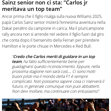
Sainz senior non ci sta: “Carlos jr
meritava un top team”
Ancor prima che il figlio risalga sulla nuova Williams 2025,
papà Carlos Sainz senior inizierà l’ennesima avventura nella
Dakar peraltro da campione in carica. Ma il pluricampione
rally ancora non si arrende nel vedere il figlio fuori dal giro
che conta dopo il benservito della Ferrari per prendere
Hamilton e le porte chiuse in Mercedes e Red Bull.
“
Credo che Carlos meriti di guidare in un top
team
, ha fatto sufficientemente bene per
guadagnarsi questo riconoscimento. Eppure, nella
prossima stagione non sarà così… Ci sono molti
buoni piloti ma il mondo della F1 è sempre
complicato. Non possiamo sapere cosa ci riserverà il
futuro, in generale comunque non puoi abbatterti.
Non devi mollare, ma continuare con entusiasmo”.