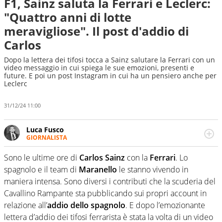
F1, Sainz saluta la Ferrari e Leclerc:
"Quattro anni di lotte
meravigliose". Il post d'addio di
Carlos
Dopo la lettera dei tifosi tocca a Sainz salutare la Ferrari con un
video messaggio in cui spiega le sue emozioni, presenti e
future. E poi un post Instagram in cui ha un pensiero anche per
Leclerc
31/12/24 11:00
Luca Fusco
GIORNALISTA
Giornalista multimediale. Quando si accendono i motori,
lui sgasa, impenna, derapa. E spesso e volentieri finisce
Sono le ultime ore di
Carlos Sainz
con la
Ferrari
. Lo
sul podio
spagnolo e il team di
Maranello
le stanno vivendo in
maniera intensa. Sono diversi i contributi che la scuderia del
Cavallino Rampante sta pubblicando sui propri account in
relazione all’
addio dello spagnolo
. E dopo l’emozionante
lettera d’addio dei tifosi ferrarista è stata la volta di un video