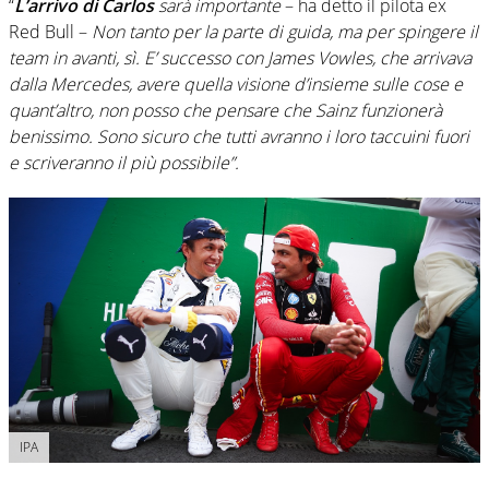
“
L’arrivo di Carlos
sarà importante
– ha detto il pilota ex
Red Bull –
Non tanto per la parte di guida, ma per spingere il
team in avanti, sì. E’ successo con James Vowles, che arrivava
dalla Mercedes, avere quella visione d’insieme sulle cose e
quant’altro, non posso che pensare che Sainz funzionerà
benissimo. Sono sicuro che tutti avranno i loro taccuini fuori
e scriveranno il più possibile”.
IPA