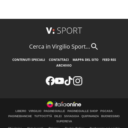
Cerca in Virgilio Sport...
CONTENUTI SPECIALI
CONTATTACI
MAPPA DEL SITO
FEED RSS
ARCHIVIO
LIBERO
VIRGILIO
PAGINEGIALLE
PAGINEGIALLE SHOP
PGCASA
PAGINEBIANCHE
TUTTOCITTÀ
DILEI
SIVIAGGIA
QUIFINANZA
BUONISSIMO
SUPEREVA