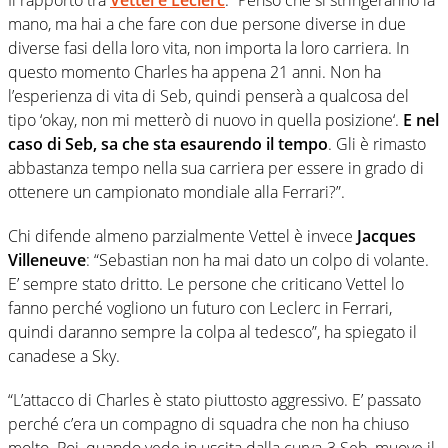
mano, ma hai a che fare con due persone diverse in due
diverse fasi della loro vita, non importa la loro carriera. In
questo momento Charles ha appena 21 anni. Non ha
l’esperienza di vita di Seb, quindi penserà a qualcosa del
tipo ‘okay, non mi metterò di nuovo in quella posizione‘.
E nel
caso di Seb, sa che sta esaurendo il tempo
. Gli è rimasto
abbastanza tempo nella sua carriera per essere in grado di
ottenere un campionato mondiale alla Ferrari?”.
Chi difende almeno parzialmente Vettel è invece
Jacques
Villeneuve
: “Sebastian non ha mai dato un colpo di volante.
E’ sempre stato dritto. Le persone che criticano Vettel lo
fanno perché vogliono un futuro con Leclerc in Ferrari,
quindi daranno sempre la colpa al tedesco”, ha spiegato il
canadese a Sky.
“L’attacco di Charles è stato piuttosto aggressivo. E’ passato
perché c’era un compagno di squadra che non ha chiuso
molto. Poi, quando vede in uscita dalla curva-3 Seb, muove il