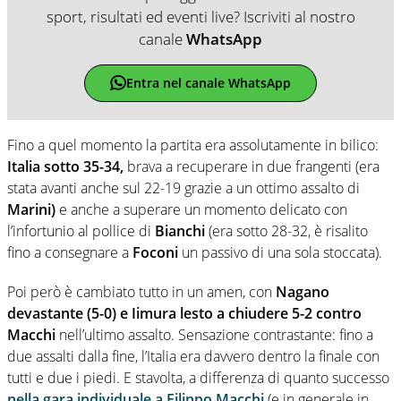
sport, risultati ed eventi live? Iscriviti al nostro
canale
WhatsApp
Entra nel canale WhatsApp
Fino a quel momento la partita era assolutamente in bilico:
Italia sotto 35-34,
brava a recuperare in due frangenti (era
stata avanti anche sul 22-19 grazie a un ottimo assalto di
Marini)
e anche a superare un momento delicato con
l’infortunio al pollice di
Bianchi
(era sotto 28-32, è risalito
fino a consegnare a
Foconi
un passivo di una sola stoccata).
Poi però è cambiato tutto in un amen, con
Nagano
devastante (5-0) e Iimura lesto a chiudere 5-2 contro
Macchi
nell’ultimo assalto. Sensazione contrastante: fino a
due assalti dalla fine, l’Italia era davvero dentro la finale con
tutti e due i piedi. E stavolta, a differenza di quanto successo
nella gara individuale a Filippo Macchi
(e in generale in