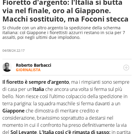
Fioretto d'argento: l'Italia si butta
via nel finale, oro al Giappone.
Macchi sostituito, ma Foconi stecca
Si chiude con un altro argento la spedizione della scherma
italiana: col Giappone i fiorettisti azzurri restano in scia per 7
assalti, poi negli ultimi due implodono.
04/08/24 22:17
Roberto Barbacci
GIORNALISTA
Giornalista (pubblicista) sportivo a tutto campo, è il
tuttologo di Virgilio Sport. Provate a chiedergli di boxe, di
Il fioretto è sempre d’argento
, ma i rimpianti sono sempre
scherma, di volley o di curling: ve ne farà innamorare
di casa per un’
Italia
che ancora una volta si ferma sul più
bello. Non riesce così l’ultimo colpaccio della spedizione in
terra parigina: la squadra maschile si ferma davanti a un
Giappone
che dimostra di meritare credito e
considerazione, bravissimo soprattutto a destarsi nel
momento in cui il confronto ha preso definitivamente la via
del
Sol Levante
.
L’Italia così c’è rimasta di sasso:
in partita