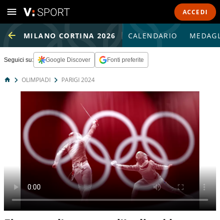
ACCEDI
MILANO CORTINA 2026
CALENDARIO
MEDAGL
Seguici su:
Google Discover
Fonti preferite
OLIMPIADI
PARIGI 2024