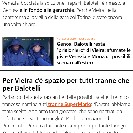
Venezia, bocciata la soluzione Trapani. Balotelli è rimasto a
Genova
e in fondo alle gerarchie
. Perché Vieira, nella
conferenza alla vigilia della gara col Torino, è stato ancora
una volta chiaro.
Forse ti può interessare
Genoa, Balotelli resta
“prigioniero” di Vieira: sfumate le
piste Venezia e Monza. I possibili
scenari all’estero
Per Vieira c’è spazio per tutti tranne che
per Balotelli
Parlando dei suoi attaccanti e delle possibili scelte il tecnico
francese nomina tutti
tranne SuperMario
: “Davanti abbiamo
tanta scelta. Abbiamo tanti giocatori che sono rientrati da
infortuni e si sentono meglio”. Poi l’incoronazione di
Pinamonti: “Per un attaccante è sempre importante fare gol.
Se guardiamo l’ultima partita giocata contro la Fiorentina,