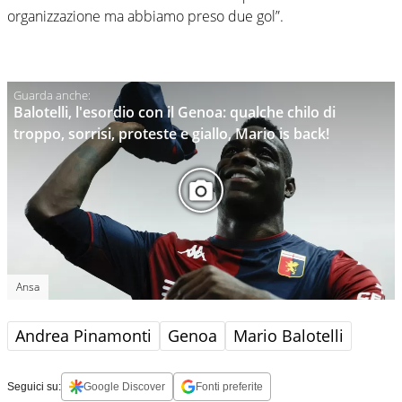
organizzazione ma abbiamo preso due gol”.
Balotelli, l'esordio con il Genoa: qualche chilo di
troppo, sorrisi, proteste e giallo, Mario is back!
Ansa
Andrea Pinamonti
Genoa
Mario Balotelli
Seguici su:
Google Discover
Fonti preferite