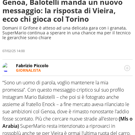
Genoa, Balotelli manda un nuovo
messaggio: la risposta di Vieira,
ecco chi gioca col Torino
Domani il Grifone è atteso ad una delicata gara con i granata,
SuperMario continua a sperare in una chance ma per il tecnico
le gerarchie sono chiare
07/02/25 14:00
Fabrizio Piccolo
GIORNALISTA
Nella sua carriera ha seguito numerose manifestazioni
sportive e collaborato con agenzie e testate. Esperienza,
“Sono un uomo di parola, voglio mantenere la mia
competenza, conoscenza e memoria storica. Si occupa
promessa”. Con questo messaggio criptico sul suo profilo
prevalentemente di calcio
Instagram Mario Balotelli – che poi si è fotograto anche
assieme al fratello Enock – a fine mercato aveva rilanciato le
sue ambizioni col Genoa, dove è rimasto nonostante l’addio
fosse scontato. Più che cercare nuove strade all’estero
(Mls o
Arabia)
SuperMario resta intenzionato a riprovarci in
rossoblù anche se per Vieira è ormai l’ultima ruota del carro.