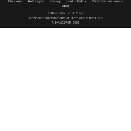
Chi siamo
Note Legali
Privacy
Cookie Policy
Preferenze sui cookie
Aiuto
© Italiaonline S.p.A. 2026
Direzione e coordinamento di Libero Acquisition S.á r.l.
P. IVA 03970540963