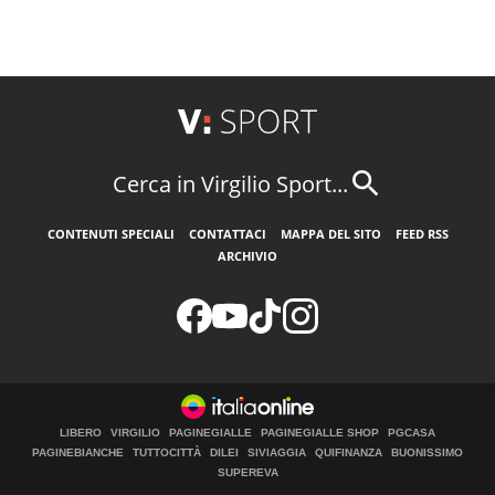
Cerca in Virgilio Sport...
CONTENUTI SPECIALI
CONTATTACI
MAPPA DEL SITO
FEED RSS
ARCHIVIO
LIBERO
VIRGILIO
PAGINEGIALLE
PAGINEGIALLE SHOP
PGCASA
PAGINEBIANCHE
TUTTOCITTÀ
DILEI
SIVIAGGIA
QUIFINANZA
BUONISSIMO
SUPEREVA