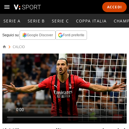
ACCEDI
SERIE A
SERIE B
SERIE C
COPPA ITALIA
CHAMP
Seguici su:
Google Discover
Fonti preferite
CALCIO