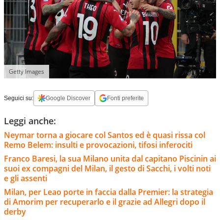
Getty Images
Seguici su:
Google Discover
Fonti preferite
Leggi anche:
Neymar torna a giocare col Santos ed è quasi rissa col
Remo Belem: insulti e provocazioni, tifosi inferociti
Franco Baresi, la sua Milano unita dal capitano Piscinin ai
suoi ex compagni del Milan, il gesto di Sacchi, i volti noti
e gli assenti
Milan, per Leao porte in faccia dalla Premier: la strategia
di Amorim per recuperarlo e il grazie ad Allegri dopo il
derby