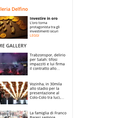
STORIE
lleria Delfino
SPECIALI
Investire in oro
L’oro torna
ESPERTI
protagonista tra gli
investimenti sicuri
LEGGI
CONTATTI
ME GALLERY
Trabzonspor, delirio
per Salah: tifosi
impazziti e lui firma
il contratto allo
stadio
Vozinha, in 30mila
allo stadio per la
presentazione al
Colo-Colo tra luci,
spettacolo, elicotteri
e paracadutisti
La famiglia di Franco
Baresi sempre