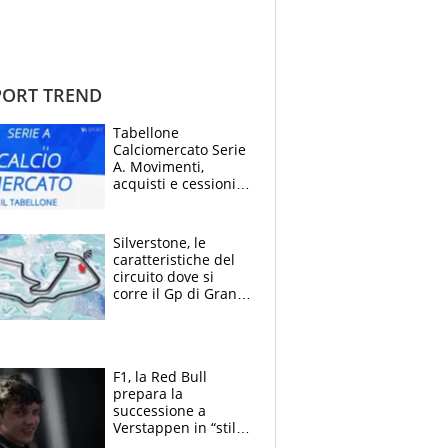
ORT TREND
Tabellone
Calciomercato Serie
A. Movimenti,
acquisti e cessioni:
estate 2026-27
Silverstone, le
caratteristiche del
circuito dove si
corre il Gp di Gran
Bretagna del
Motomondiale
F1, la Red Bull
prepara la
successione a
Verstappen in “stile
Antonelli”. Colapinto