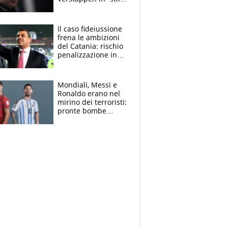
Antonelli”. Colapinto
derubato, che
attacco all’Italia
Il caso fideiussione
frena le ambizioni
del Catania: rischio
penalizzazione in
classifica, cosa
succede?
Mondiali, Messi e
Ronaldo erano nel
mirino dei terroristi:
pronte bombe
contro la Pulce