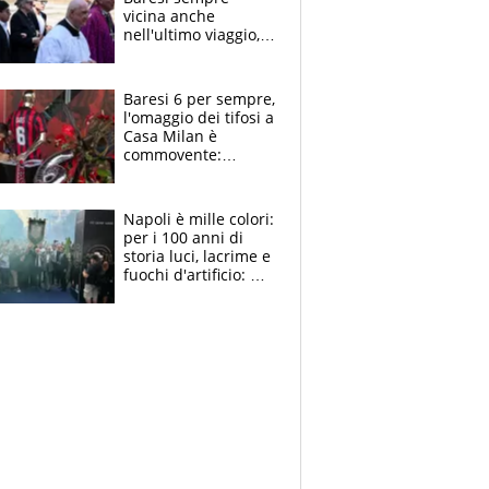
vicina anche
nell'ultimo viaggio,
la moglie Maura, i
figli e i suoi cari
circondati
Baresi 6 per sempre,
dall'affetto dei tifosi
l'omaggio dei tifosi a
Casa Milan è
commovente:
maglie, bandiere,
sciarpe, lacrime e
bigliettini
Napoli è mille colori:
per i 100 anni di
storia luci, lacrime e
fuochi d'artificio: De
Laurentiis salta al
coro anti-Juve