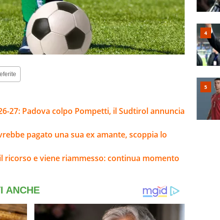
eferite
26-27: Padova colpo Pompetti, il Sudtirol annuncia
 avrebbe pagato una sua ex amante, scoppia lo
e il ricorso e viene riammesso: continua momento