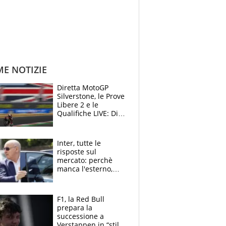
ME NOTIZIE
Diretta MotoGP
Silverstone, le Prove
Libere 2 e le
Qualifiche LIVE: Di
Giannantonio
risponde a
Bezzecchi
Inter, tutte le
risposte sul
mercato: perchè
manca l'esterno,
perchè Romero è
sfumato, quale è il
vero obiettivo di
F1, la Red Bull
Marotta
prepara la
successione a
Verstappen in “stile