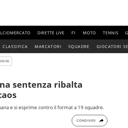
ALCIOMERCATO
DIRETTE LIVE
F1
MOTO
TENNIS
G
CLASSIFICA
MARCATORI
SQUADRE
GIOCATORI SE
eferite
una sentenza ribalta
 caos
ernana e si esprime contro il format a 19 squadre.
CONDIVIDI