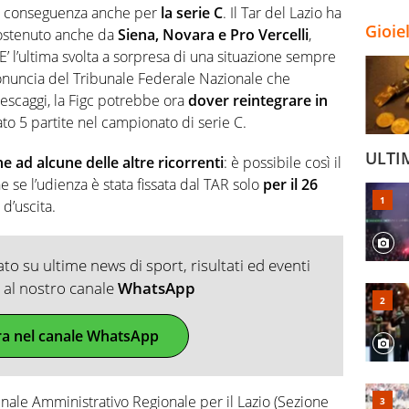
i conseguenza anche per
la serie C
. Il Tar del Lazio ha
Gioie
sostenuto anche da
Siena, Novara e Pro Vercelli
,
’ l’ultima svolta a sorpresa di una situazione sempre
pronuncia del Tribunale Federale Nazionale che
pescaggi, la Figc potrebbe ora
dover reintegrare in
ato 5 partite nel campionato di serie C.
ULTI
 ad alcune delle altre ricorrenti
: è possibile così il
e se l’udienza è stata fissata dal TAR solo
per il 26
 d’uscita.
o su ultime news di sport, risultati ed eventi
ti al nostro canale
WhatsApp
ra nel canale WhatsApp
bunale Amministrativo Regionale per il Lazio (Sezione