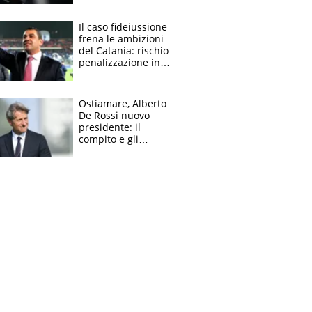
derubato, che
attacco all’Italia
Il caso fideiussione
frena le ambizioni
del Catania: rischio
penalizzazione in
classifica, cosa
succede?
Ostiamare, Alberto
De Rossi nuovo
presidente: il
compito e gli
obiettivi ricevuti dal
figlio Daniele