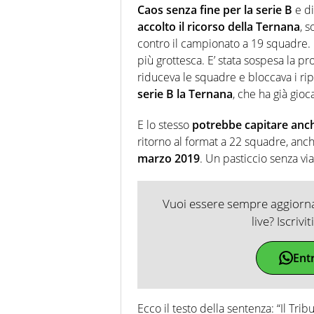
Caos senza fine per la serie B
e d
accolto il ricorso della Ternana
, 
contro il campionato a 19 squadre. E
più grottesca. E’ stata sospesa la 
riduceva le squadre e bloccava i ri
serie B la Ternana
, che ha già gioc
E lo stesso
potrebbe capitare anche
ritorno al format a 22 squadre, anch
marzo 2019
. Un pasticcio senza via
Vuoi essere sempre aggiornat
live? Iscrivi
Ent
Ecco il testo della sentenza: “Il Tri