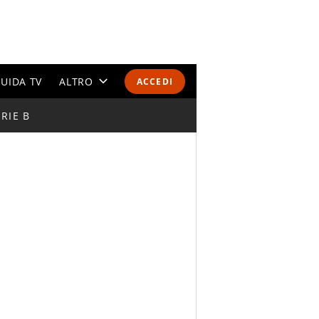
UIDA TV
ALTRO
ACCEDI
RIE B
CALENDARI E CLASSIFICHE
ALTRI SPORT
MONDIALI 2026
OLIMPIADI
GOSSIP
LIFESTYLE