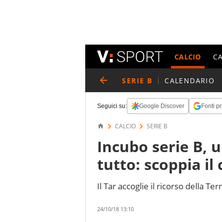
CALCIO
C
SERIE B
CALENDARIO
Seguici su:
Google Discover
Fonti pr
CALCIO
SERIE B
Incubo serie B, 
tutto: scoppia il
Il Tar accoglie il ricorso della T
24/10/18 13:10