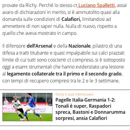
provate da Richy. Perché lo stesso ct
Luciano Spalletti,
assai
avaro di dichiarazioni in merito, si è ammutolito quasi alla
domanda sulle condizioni di
Calafiori,
limitandosi ad
ammettere di non saper nulla. Nulla di nuovo, rispetto a
quello che aveva mostrato in campo.
Il difensore
dell’Arsenal
e della
Nazionale
, pilastro di una
difesa a tratti titubante e quasi impalpabile sui calci piazzati
limite di cui tutti sono coscienti ct compreso, si è sottoposto
oggi a esami strumentali che hanno evidenziato una lesione
al
legamento collaterale tra il primo e il secondo grado
,
con tempi di recupero compresi tra le 2 e le 3 settimane.
Forse ti può interessare
Pagelle Italia-Germania 1-2:
Tonali è super, Raspadori
spreca, Bastoni e Donnarumma
sorpresi, ansia Calafiori