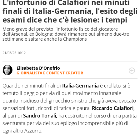
L'infortunio di Calafiori nei minuti
finali di Italia-Germania, l'esito degli
esami dice che c'è lesione: i tempi
Meno grave del previsto l'infortunio fisico del giocatore
dell'Arsenal, ex Bologna: dovrà rimanere out almeno due-tre
settimane e saltare anche la Champions
21/03/25 16:12
Elisabetta D'Onofrio
GIORNALISTA E CONTENT CREATOR
Giornalista professionista dal 2007, scrive per curiosità
personale e necessità: soprattutto di calcio, di sport e dei
Quando nei minuti finali di
Italia-Germania
è crollato, si è
suoi protagonisti, concedendosi innocenti evasioni
temuto il peggio per via di quel movimento innaturale
nell'ambito della creazione di format. Un tempo ala
quanto insidioso del ginocchio sinistro che già aveva evocato
destra, oggi si sente a suo agio nel ruolo di libero. Cura
sensazioni forti, ricordi di fatica e paura.
Riccardo Calafiori
,
una classifica riservata dei migliori 5 calciatori di sempre.
al pari di
Sandro Tonali,
ha costruito nel corso di una partita
sventurata per via del suo epilogo incomprensibile più di
ogni altro Azzurro.